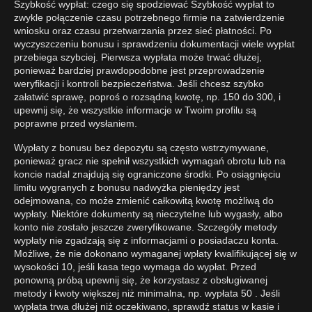
Szybkość wypłat: czego się spodziewać Szybkość wypłat to
zwykle połączenie czasu potrzebnego firmie na zatwierdzenie
wniosku oraz czasu przetwarzania przez sieć płatności. Po
wyczyszczeniu bonusu i sprawdzeniu dokumentacji wiele wypłat
przebiega szybciej. Pierwsza wypłata może trwać dłużej,
ponieważ bardziej prawdopodobne jest przeprowadzenie
weryfikacji i kontroli bezpieczeństwa. Jeśli chcesz szybko
załatwić sprawę, poproś o rozsądną kwotę, np. 150 do 300, i
upewnij się, że wszystkie informacje w Twoim profilu są
poprawne przed wysłaniem.
Wypłaty z bonusu bez depozytu są często wstrzymywane,
ponieważ gracz nie spełnił wszystkich wymagań obrotu lub na
koncie nadal znajdują się ograniczone środki. Po osiągnięciu
limitu wygranych z bonusu nadwyżka pieniędzy jest
odejmowana, co może zmienić całkowitą kwotę możliwą do
wypłaty. Niektóre dokumenty są nieczytelne lub wygasły, albo
konto nie zostało jeszcze zweryfikowane. Szczegóły metody
wypłaty nie zgadzają się z informacjami o posiadaczu konta.
Możliwe, że nie dokonano wymaganej wpłaty kwalifikującej się w
wysokości 10, jeśli kasa tego wymaga do wypłat. Przed
ponowną próbą upewnij się, że korzystasz z obsługiwanej
metody i kwoty większej niż minimalna, np. wypłata 50 . Jeśli
wypłata trwa dłużej niż oczekiwano, sprawdź status w kasie i