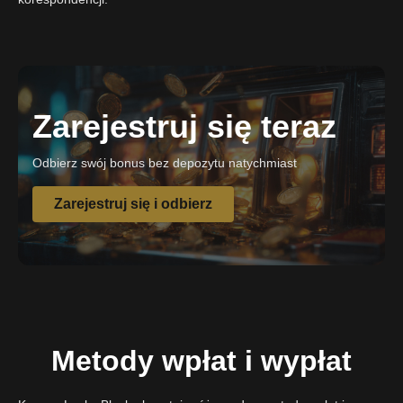
Zarejestruj się teraz
Odbierz swój bonus bez depozytu natychmiast
Zarejestruj się i odbierz
Metody wpłat i wypłat