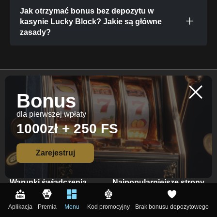
Jak otrzymać bonus bez depozytu w
kasynie Lucky Block? Jakie są główne
zasady?
Bonus
Przełącz język
Graj bezpiecznie
dla pierwszej wpłaty
Jeśli zauważysz objawy uzależnienia od hazardu, zasięgnij
pomocy u specjalisty. Ta strona internetowa jest przeznaczona
1000zł + 250 FS
dla użytkowników w wieku 18 lat i starszych.
Zarejestruj
Warunki świadczenia
Najpopularniejsze strony
usług
Aplikacja
Polityka plików cookie
Aplikacja
Premia
Menu
Kod promocyjny
Brak bonusu depozytowego
Premia