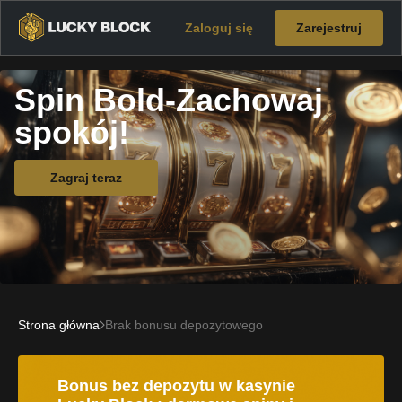
Zaloguj się
Zarejestruj
Spin Bold-Zachowaj
spokój!
Zagraj teraz
Strona główna
Brak bonusu depozytowego
Bonus bez depozytu w kasynie