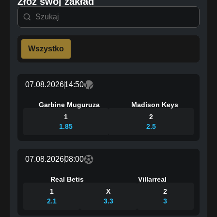
Złóż swój zakład
Wszystko
07.08.2026
14:50
Garbine Muguruza
Madison Keys
1
2
1.85
2.5
07.08.2026
08:00
Real Betis
Villarreal
1
X
2
2.1
3.3
3