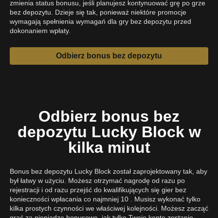
zmienia status bonusu, jeśli planujesz kontynuować grę po grze
bez depozytu. Dzieje się tak, ponieważ niektóre promocje
wymagają spełnienia wymagań dla gry bez depozytu przed
dokonaniem wpłaty.
Odbierz bonus bez depozytu
Odbierz bonus bez
depozytu Lucky Block w
kilka minut
Bonus bez depozytu Lucky Block został zaprojektowany tak, aby
był łatwy w użyciu. Możesz otrzymać nagrodę od razu po
rejestracji i od razu przejść do kwalifikujących się gier bez
konieczności wpłacania co najmniej 10 . Musisz wykonać tylko
kilka prostych czynności we właściwej kolejności. Możesz zacząć
grać za pieniądze bonusowe, jak tylko Twoje konto zostanie