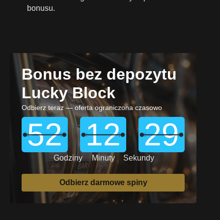
bonusu.
Bonus bez depozytu
Lucky Block
Odbierz teraz — oferta ograniczona czasowo
52
12
28
Godziny
Minuty
Sekundy
Odbierz darmowe spiny