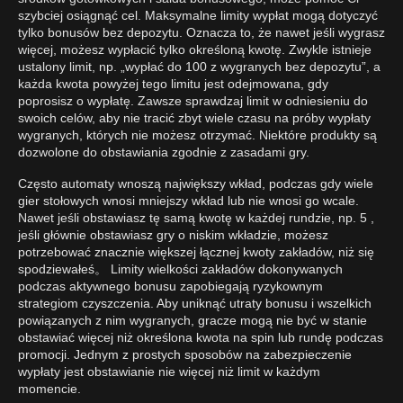
szybciej osiągnąć cel. Maksymalne limity wypłat mogą dotyczyć
tylko bonusów bez depozytu. Oznacza to, że nawet jeśli wygrasz
więcej, możesz wypłacić tylko określoną kwotę. Zwykle istnieje
ustalony limit, np. „wypłać do 100 z wygranych bez depozytu”, a
każda kwota powyżej tego limitu jest odejmowana, gdy
poprosisz o wypłatę. Zawsze sprawdzaj limit w odniesieniu do
swoich celów, aby nie tracić zbyt wiele czasu na próby wypłaty
wygranych, których nie możesz otrzymać. Niektóre produkty są
dozwolone do obstawiania zgodnie z zasadami gry.
Często automaty wnoszą największy wkład, podczas gdy wiele
gier stołowych wnosi mniejszy wkład lub nie wnosi go wcale.
Nawet jeśli obstawiasz tę samą kwotę w każdej rundzie, np. 5 ,
jeśli głównie obstawiasz gry o niskim wkładzie, możesz
potrzebować znacznie większej łącznej kwoty zakładów, niż się
spodziewałeś。 Limity wielkości zakładów dokonywanych
podczas aktywnego bonusu zapobiegają ryzykownym
strategiom czyszczenia. Aby uniknąć utraty bonusu i wszelkich
powiązanych z nim wygranych, gracze mogą nie być w stanie
obstawiać więcej niż określona kwota na spin lub rundę podczas
promocji. Jednym z prostych sposobów na zabezpieczenie
wypłaty jest obstawianie nie więcej niż limit w każdym
momencie.