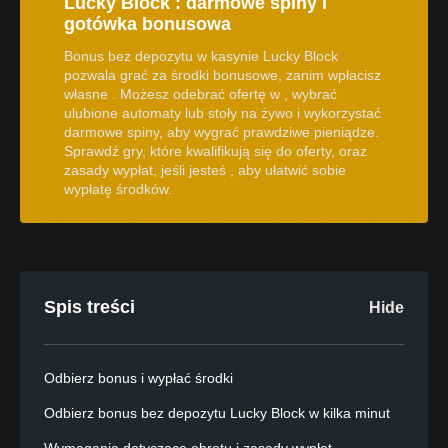
Lucky Block : darmowe spiny i
gotówka bonusowa
Bonus bez depozytu w kasynie Lucky Block
pozwala grać za środki bonusowe, zanim wpłacisz
własne . Możesz odebrać ofertę w , wybrać
ulubione automaty lub stoły na żywo i wykorzystać
darmowe spiny, aby wygrać prawdziwe pieniądze.
Sprawdź gry, które kwalifikują się do oferty, oraz
zasady wypłat, jeśli jesteś , aby ułatwić sobie
wypłatę środków.
Spis treści
Hide
Odbierz bonus i wypłać środki
Odbierz bonus bez depozytu Lucky Block w kilka minut