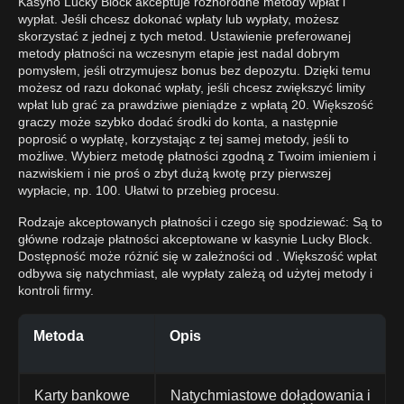
Kasyno Lucky Block akceptuje różnorodne metody wpłat i
wypłat. Jeśli chcesz dokonać wpłaty lub wypłaty, możesz
skorzystać z jednej z tych metod. Ustawienie preferowanej
metody płatności na wczesnym etapie jest nadal dobrym
pomysłem, jeśli otrzymujesz bonus bez depozytu. Dzięki temu
możesz od razu dokonać wpłaty, jeśli chcesz zwiększyć limity
wpłat lub grać za prawdziwe pieniądze z wpłatą 20. Większość
graczy może szybko dodać środki do konta, a następnie
poprosić o wypłatę, korzystając z tej samej metody, jeśli to
możliwe. Wybierz metodę płatności zgodną z Twoim imieniem i
nazwiskiem i nie proś o zbyt dużą kwotę przy pierwszej
wypłacie, np. 100. Ułatwi to przebieg procesu.
Rodzaje akceptowanych płatności i czego się spodziewać: Są to
główne rodzaje płatności akceptowane w kasynie Lucky Block.
Dostępność może różnić się w zależności od . Większość wpłat
odbywa się natychmiast, ale wypłaty zależą od użytej metody i
kontroli firmy.
Metoda
Opis
Karty bankowe
Natychmiastowe doładowania i