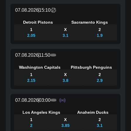
07.08.2026
15:10
Detroit Pistons
Sacramento Kings
1
X
2
2.05
3.1
1.9
07.08.2026
11:50
Washington Capitals
Pittsburgh Penguins
1
X
2
2.15
3.8
2.9
07.08.2026
03:00
Los Angeles Kings
Anaheim Ducks
1
X
2
2
3.85
3.1