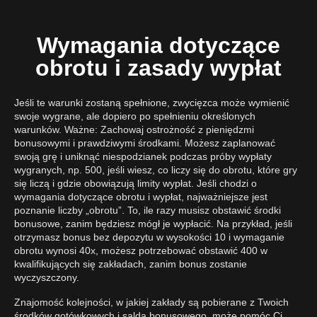
Wymagania dotyczące
obrotu i zasady wypłat
Jeśli te warunki zostaną spełnione, zwycięzca może wymienić
swoje wygrane, ale dopiero po spełnieniu określonych
warunków. Ważne: Zachowaj ostrożność z pieniędzmi
bonusowymi i prawdziwymi środkami. Możesz zaplanować
swoją grę i uniknąć niespodzianek podczas próby wypłaty
wygranych, np. 500, jeśli wiesz, co liczy się do obrotu, które gry
się liczą i gdzie obowiązują limity wypłat. Jeśli chodzi o
wymagania dotyczące obrotu i wypłat, najważniejsze jest
poznanie liczby „obrotu”. To, ile razy musisz obstawić środki
bonusowe, zanim będziesz mógł je wypłacić. Na przykład, jeśli
otrzymasz bonus bez depozytu w wysokości 10 i wymaganie
obrotu wynosi 40x, możesz potrzebować obstawić 400 w
kwalifikujących się zakładach, zanim bonus zostanie
wyczyszczony.
Znajomość kolejności, w jakiej zakłady są pobierane z Twoich
środków gotówkowych i salda bonusowego, może pomóc Ci