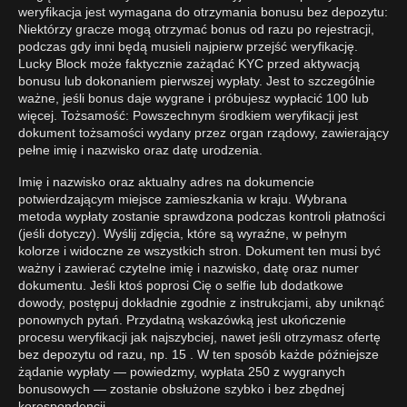
weryfikacja jest wymagana do otrzymania bonusu bez depozytu:
Niektórzy gracze mogą otrzymać bonus od razu po rejestracji,
podczas gdy inni będą musieli najpierw przejść weryfikację.
Lucky Block może faktycznie zażądać KYC przed aktywacją
bonusu lub dokonaniem pierwszej wypłaty. Jest to szczególnie
ważne, jeśli bonus daje wygrane i próbujesz wypłacić 100 lub
więcej. Tożsamość: Powszechnym środkiem weryfikacji jest
dokument tożsamości wydany przez organ rządowy, zawierający
pełne imię i nazwisko oraz datę urodzenia.
Imię i nazwisko oraz aktualny adres na dokumencie
potwierdzającym miejsce zamieszkania w kraju. Wybrana
metoda wypłaty zostanie sprawdzona podczas kontroli płatności
(jeśli dotyczy). Wyślij zdjęcia, które są wyraźne, w pełnym
kolorze i widoczne ze wszystkich stron. Dokument ten musi być
ważny i zawierać czytelne imię i nazwisko, datę oraz numer
dokumentu. Jeśli ktoś poprosi Cię o selfie lub dodatkowe
dowody, postępuj dokładnie zgodnie z instrukcjami, aby uniknąć
ponownych pytań. Przydatną wskazówką jest ukończenie
procesu weryfikacji jak najszybciej, nawet jeśli otrzymasz ofertę
bez depozytu od razu, np. 15 . W ten sposób każde późniejsze
żądanie wypłaty — powiedzmy, wypłata 250 z wygranych
bonusowych — zostanie obsłużone szybko i bez zbędnej
korespondencji.