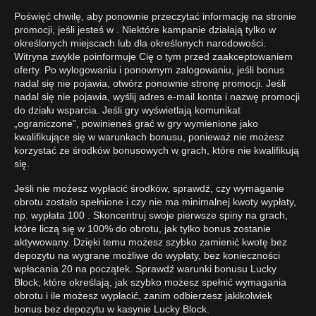
Poświęć chwilę, aby ponownie przeczytać informację na stronie
promocji, jeśli jesteś w . Niektóre kampanie działają tylko w
określonych miejscach lub dla określonych narodowości.
Witryna zwykle poinformuje Cię o tym przed zaakceptowaniem
oferty. Po wylogowaniu i ponownym zalogowaniu, jeśli bonus
nadal się nie pojawia, otwórz ponownie stronę promocji. Jeśli
nadal się nie pojawia, wyślij adres e-mail konta i nazwę promocji
do działu wsparcia. Jeśli gry wyświetlają komunikat
„ograniczone”, powinieneś grać w gry wymienione jako
kwalifikujące się w warunkach bonusu, ponieważ nie możesz
korzystać ze środków bonusowych w grach, które nie kwalifikują
się.
Jeśli nie możesz wypłacić środków, sprawdź, czy wymaganie
obrotu zostało spełnione i czy nie ma minimalnej kwoty wypłaty,
np. wypłata 100 . Skoncentruj swoje pierwsze spiny na grach,
które liczą się w 100% do obrotu, jak tylko bonus zostanie
aktywowany. Dzięki temu możesz szybko zamienić kwotę bez
depozytu na wygrane możliwe do wypłaty, bez konieczności
wpłacania 20 na początek. Sprawdź warunki bonusu Lucky
Block, które określają, jak szybko możesz spełnić wymagania
obrotu i ile możesz wypłacić, zanim odbierzesz jakikolwiek
bonus bez depozytu w kasynie Lucky Block.