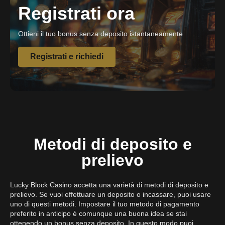
Registrati ora
Ottieni il tuo bonus senza deposito istantaneamente
Registrati e richiedi
Metodi di deposito e
prelievo
Lucky Block Casino accetta una varietà di metodi di deposito e
prelievo. Se vuoi effettuare un deposito o incassare, puoi usare
uno di questi metodi. Impostare il tuo metodo di pagamento
preferito in anticipo è comunque una buona idea se stai
ottenendo un bonus senza deposito. In questo modo puoi