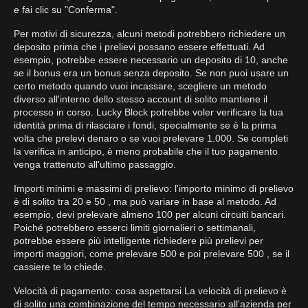
e fai clic su "Conferma".
Per motivi di sicurezza, alcuni metodi potrebbero richiedere un
deposito prima che i prelievi possano essere effettuati. Ad
esempio, potrebbe essere necessario un deposito di 10, anche
se il bonus era un bonus senza deposito. Se non puoi usare un
certo metodo quando vuoi incassare, scegliere un metodo
diverso all'interno dello stesso account di solito mantiene il
processo in corso. Lucky Block potrebbe voler verificare la tua
identità prima di rilasciare i fondi, specialmente se è la prima
volta che prelevi denaro o se vuoi prelevare 1.000. Se completi
la verifica in anticipo, è meno probabile che il tuo pagamento
venga trattenuto all'ultimo passaggio.
Importi minimi e massimi di prelievo: l'importo minimo di prelievo
è di solito tra 20 e 50 , ma può variare in base al metodo. Ad
esempio, devi prelevare almeno 100 per alcuni circuiti bancari.
Poiché potrebbero esserci limiti giornalieri o settimanali,
potrebbe essere più intelligente richiedere più prelievi per
importi maggiori, come prelevare 500 e poi prelevare 500 , se il
cassiere te lo chiede.
Velocità di pagamento: cosa aspettarsi La velocità di prelievo è
di solito una combinazione del tempo necessario all'azienda per