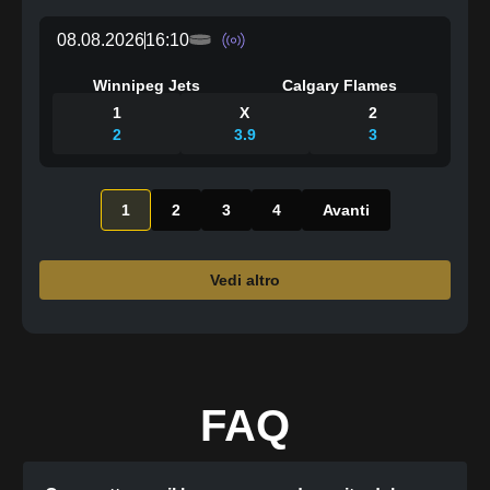
08.08.2026
16:10
Winnipeg Jets
Calgary Flames
1
X
2
2
3.9
3
1
2
3
4
Avanti
Vedi altro
FAQ