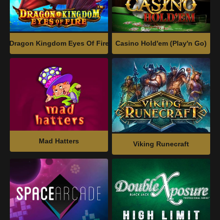
Dragon Kingdom Eyes Of Fire
Casino Hold'em (Play'n Go)
Mad Hatters
Viking Runecraft