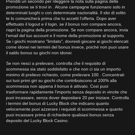
Prenditi un secondo per rileggere la nota sulla pagina della
promozione se ti trovi in . Alcune campagne funzionano solo in
determinati luoghi o con determinate nazionalità. Il sito di solito
te lo comunicherà prima che tu accetti l'offerta. Dopo aver
effettuato il logout e il login, se il bonus non compare ancora,
riapri la pagina della promozione. Se non compare ancora, invia
l'email del tuo account e il nome della promozione al supporto.
Se i giochi mostrano "limitato", dovresti giocare ai giochi elencati
come idonei nei termini del bonus invece, poiché non puoi usare
il saldo bonus su giochi non idonei.
Se non riesci a prelevare, controlla che il requisito di
scommessa sia stato soddisfatto e che non ci sia un importo
minimo di prelievo richiesto, come prelevare 100 . Concentrati
sui tuoi primi giri su giochi che contribuiscono al 100% alla
scommessa non appena il bonus è attivato. Così puoi
trasformare rapidamente l'importo senza deposito in vincite che
puoi incassare, senza dover depositare 20 per iniziare. Controlla
i termini del bonus di Lucky Block che indicano quanto
velocemente puoi azzerare i requisiti di scommessa e quanto
puoi incassare prima di richiedere qualsiasi bonus senza
deposito del Lucky Block Casino.