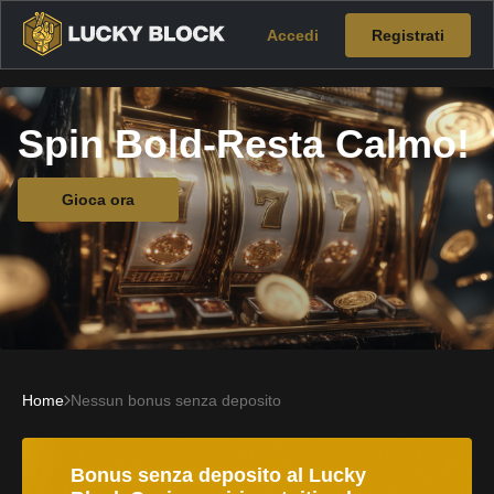
Accedi
Registrati
Spin Bold-Resta Calmo!
Gioca ora
Home
Nessun bonus senza deposito
Bonus senza deposito al Lucky