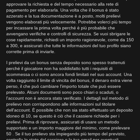
approvare la richiesta e del tempo necessario alla rete di
pagamento per elaborarla. Una volta che il bonus è stato
azzerato e la tua documentazione è a posto, molti prelievi
vengono elaborati più velocemente. Potrebbe volerci più tempo
per incassare la prima volta perché è più probabile che
avvengano verifiche e controlli di sicurezza. Se vuoi sbrigare le
cose rapidamente, richiedi un importo ragionevole, come da 150
a 300, e assicurati che tutte le informazioni del tuo profilo siano
corrette prima di inviarle.
I prelievi da un bonus senza deposito sono spesso trattenuti
perché il giocatore non ha soddisfatto tutti i requisiti di
scommessa o ci sono ancora fondi limitati nel suo account. Una
volta raggiunto il limite di vincita del bonus, il denaro extra viene
perso, il che può cambiare l'importo totale che può essere
prelevato. Alcuni documenti sono poco chiari o scaduti, o
l'account non è ancora stato verificato. I dettagli sul metodo di
prelievo non corrispondono alle informazioni sul titolare
dell'account. È possibile che non sia stato effettuato un deposito
idoneo di 10, se questo è ciò che il cassiere richiede per i
prelievi. Prima di riprovare, assicurati di usare un metodo
supportato e un importo maggiore del minimo, come prelevare
50 . Se il tuo prelievo sta impiegando più tempo del previsto,
controlla lo stato del cassiere e la tua email per eventuali