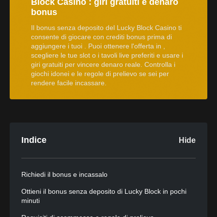
Block Casino : giri gratuiti e denaro
bonus
Il bonus senza deposito del Lucky Block Casino ti
consente di giocare con crediti bonus prima di
aggiungere i tuoi . Puoi ottenere l'offerta in ,
scegliere le tue slot o i tavoli live preferiti e usare i
giri gratuiti per vincere denaro reale. Controlla i
giochi idonei e le regole di prelievo se sei per
rendere facile incassare.
Indice
Hide
Richiedi il bonus e incassalo
Ottieni il bonus senza deposito di Lucky Block in pochi
minuti