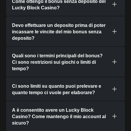
Come ottengo il bonus senza deposito del
Lucky Block Casino?
Devo effettuare un deposito prima di poter
incassare le vincite del mio bonus senza
deposito?
Quali sono i termini principali del bonus?
Ci sono restrizioni sui giochi o limiti di
tempo?
Ci sono limiti su quanto puoi prelevare e
quanto tempo ci vuole per elaborare?
A è consentito avere un Lucky Block
Casino? Come mantengo il mio account al
sicuro?