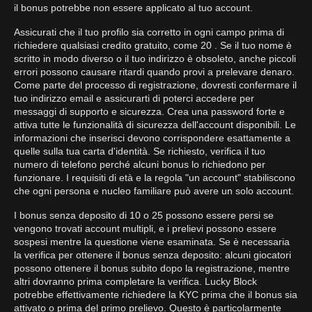
il bonus potrebbe non essere applicato al tuo account.
Assicurati che il tuo profilo sia corretto in ogni campo prima di
richiedere qualsiasi credito gratuito, come 20 . Se il tuo nome è
scritto in modo diverso o il tuo indirizzo è obsoleto, anche piccoli
errori possono causare ritardi quando provi a prelevare denaro.
Come parte del processo di registrazione, dovresti confermare il
tuo indirizzo email e assicurarti di poterci accedere per
messaggi di supporto e sicurezza. Crea una password forte e
attiva tutte le funzionalità di sicurezza dell'account disponibili. Le
informazioni che inserisci devono corrispondere esattamente a
quelle sulla tua carta d'identità. Se richiesto, verifica il tuo
numero di telefono perché alcuni bonus lo richiedono per
funzionare. I requisiti di età e la regola "un account" stabiliscono
che ogni persona e nucleo familiare può avere un solo account.
I bonus senza deposito di 10 o 25 possono essere persi se
vengono trovati account multipli, e i prelievi possono essere
sospesi mentre la questione viene esaminata. Se è necessaria
la verifica per ottenere il bonus senza deposito: alcuni giocatori
possono ottenere il bonus subito dopo la registrazione, mentre
altri dovranno prima completare la verifica. Lucky Block
potrebbe effettivamente richiedere la KYC prima che il bonus sia
attivato o prima del primo prelievo. Questo è particolarmente