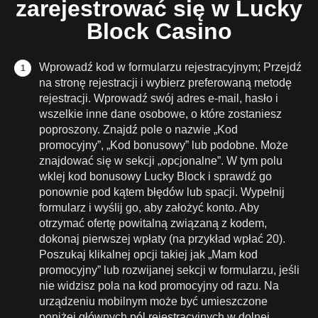
zarejestrować się w Lucky
Block Casino
Wprowadź kod w formularzu rejestracyjnym; Przejdź
na stronę rejestracji i wybierz preferowaną metodę
rejestracji. Wprowadź swój adres e-mail, hasło i
wszelkie inne dane osobowe, o które zostaniesz
poproszony. Znajdź pole o nazwie „Kod
promocyjny”, „Kod bonusowy” lub podobne. Może
znajdować się w sekcji „opcjonalne”. W tym polu
wklej kod bonusowy Lucky Block i sprawdź go
ponownie pod kątem błędów lub spacji. Wypełnij
formularz i wyślij go, aby założyć konto. Aby
otrzymać ofertę powitalną związaną z kodem,
dokonaj pierwszej wpłaty (na przykład wpłać 20).
Poszukaj klikalnej opcji takiej jak „Mam kod
promocyjny” lub rozwijanej sekcji w formularzu, jeśli
nie widzisz pola na kod promocyjny od razu. Na
urządzeniu mobilnym może być umieszczone
poniżej głównych pól rejestracyjnych w dolnej