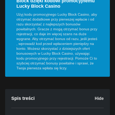
Block dzięki kodowi promocyjnemu
Lucky Block Casino
Użyj kodu promocyjnego Lucky Block Casino, aby
otrzymać dodatkowe przy pierwszej wpłacie i od
razu skorzystać z najlepszych bonusów
powitalnych. Gracze z mogą otrzymać bonus przy
rejestracji, co daje im więcej szans na duże
wygrane. Aby otrzymać bonus od razu, jeśli jesteś
, wprowadź kod przed wpłaceniem pieniędzy na
konto. Możesz skorzystać z dzisiejszych ofert
bonusowych w Lucky Block Casino, używając
kodu promocyjnego przy rejestracji. Pomoże Ci to
szybciej otrzymać bonusy powitalne i sprawi, że
Twoja pierwsza wpłata się liczy.
Spis treści
Hide