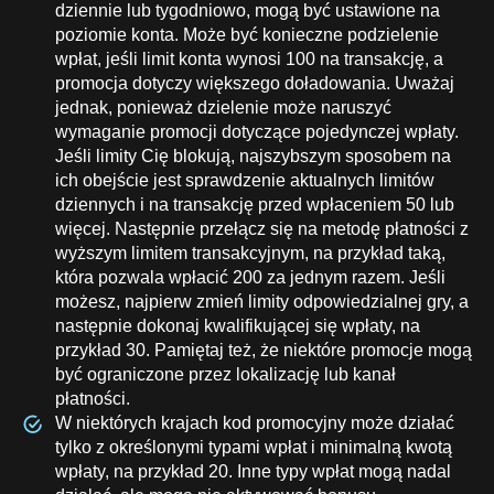
dziennie lub tygodniowo, mogą być ustawione na
poziomie konta. Może być konieczne podzielenie
wpłat, jeśli limit konta wynosi 100 na transakcję, a
promocja dotyczy większego doładowania. Uważaj
jednak, ponieważ dzielenie może naruszyć
wymaganie promocji dotyczące pojedynczej wpłaty.
Jeśli limity Cię blokują, najszybszym sposobem na
ich obejście jest sprawdzenie aktualnych limitów
dziennych i na transakcję przed wpłaceniem 50 lub
więcej. Następnie przełącz się na metodę płatności z
wyższym limitem transakcyjnym, na przykład taką,
która pozwala wpłacić 200 za jednym razem. Jeśli
możesz, najpierw zmień limity odpowiedzialnej gry, a
następnie dokonaj kwalifikującej się wpłaty, na
przykład 30. Pamiętaj też, że niektóre promocje mogą
być ograniczone przez lokalizację lub kanał
płatności.
W niektórych krajach kod promocyjny może działać
tylko z określonymi typami wpłat i minimalną kwotą
wpłaty, na przykład 20. Inne typy wpłat mogą nadal