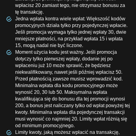
wpłacisz 20 zamiast tego, nie otrzymasz bonusu za
tę transakcję.
Jedna wpłata kontra wiele wpłat: Większość kodów
promocyjnych działa tylko przy pojedynczej wpłacie.
Jeśli promocja wymaga tylko jednej wpłaty 30, dwie
mniejsze płatności, na przykład wpłata 15 i wpłata
15, mogą nadal nie być liczone.
Moment użycia kodu jest ważny. Jeśli promocja
dotyczy tylko pierwszej wpłaty, dodanie jej po
wpłaceniu już 10 może sprawić, że będziesz
niekwalifikowany, nawet jeśli później wpłacisz 50.
Przed płatnością zawsze musisz wprowadzić kod.
Minimalna wpłata dla kodu promocyjnego może
wynosić 20, 30 lub 50. Maksymalna wpłata
kwalifikująca się do bonusu dla tej promocji wynosi
200, a bonus jest naliczany tylko od wpłat powyżej tej
kwoty. Minimalna wpłata dla pojedynczej transakcji
musi wynosić co najmniej 20. Limity wpłat różnią się
od minimum promocyjnego.
Limity kwoty, jaką możesz wpłacić na transakcję,