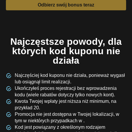
Odbierz swój bonus teraz
Najczęstsze powody, dla
których kod kuponu nie
działa
Najczęściej kod kuponu nie działa, ponieważ wygasł
lub osiągnął limit realizacji.
Ukończyłeś proces rejestracji bez wprowadzenia
kodu (wiele rabatów dotyczy tylko nowych kont).
Kwota Twojej wpłaty jest niższa niż minimum, na
przykład 20.
Promocja nie jest dostępna w Twojej lokalizacji, w
tym w niektórych przypadkach w .
Kod jest powiązany z określonym rodzajem