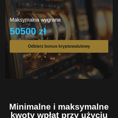
Maksymalna wygrana
50500 zł
Odbierz bonus kryptowalutowy
Minimalne i maksymalne
kwoty wpłat przy użyciu