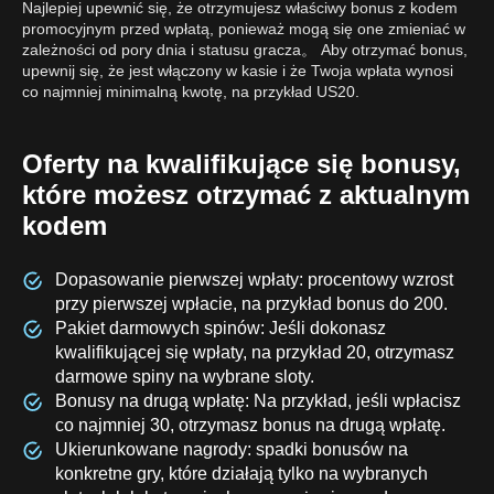
Najlepiej upewnić się, że otrzymujesz właściwy bonus z kodem
promocyjnym przed wpłatą, ponieważ mogą się one zmieniać w
zależności od pory dnia i statusu gracza。 Aby otrzymać bonus,
upewnij się, że jest włączony w kasie i że Twoja wpłata wynosi
co najmniej minimalną kwotę, na przykład US20.
Oferty na kwalifikujące się bonusy,
które możesz otrzymać z aktualnym
kodem
Dopasowanie pierwszej wpłaty: procentowy wzrost
przy pierwszej wpłacie, na przykład bonus do 200.
Pakiet darmowych spinów: Jeśli dokonasz
kwalifikującej się wpłaty, na przykład 20, otrzymasz
darmowe spiny na wybrane sloty.
Bonusy na drugą wpłatę: Na przykład, jeśli wpłacisz
co najmniej 30, otrzymasz bonus na drugą wpłatę.
Ukierunkowane nagrody: spadki bonusów na
konkretne gry, które działają tylko na wybranych