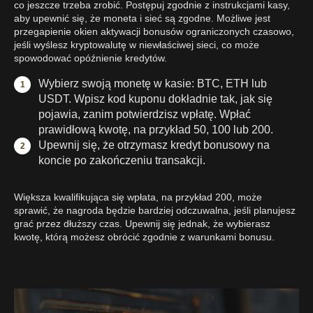
co jeszcze trzeba zrobić. Postępuj zgodnie z instrukcjami kasy,
aby upewnić się, że moneta i sieć są zgodne. Możliwe jest
przegapienie okien aktywacji bonusów ograniczonych czasowo,
jeśli wyślesz kryptowalutę w niewłaściwej sieci, co może
spowodować opóźnienie kredytów.
Wybierz swoją monetę w kasie: BTC, ETH lub
USDT. Wpisz kod kuponu dokładnie tak, jak się
pojawia, zanim potwierdzisz wpłatę. Wpłać
prawidłową kwotę, na przykład 50, 100 lub 200.
Upewnij się, że otrzymasz kredyt bonusowy na
koncie po zakończeniu transakcji.
Większa kwalifikująca się wpłata, na przykład 200, może
sprawić, że nagroda będzie bardziej odczuwalna, jeśli planujesz
grać przez dłuższy czas. Upewnij się jednak, że wybierasz
kwotę, którą możesz obrócić zgodnie z warunkami bonusu.