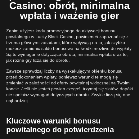
Casino: obrót, minimalna
wpłata i ważenie gier
Zanim użyjesz kodu promocyjnego do aktywacji bonusu
powitalnego w Lucky Block Casino, powinieneś zapoznać się z
trzema głównymi zasadami, które wpływają na to, jak szybko
możesz zamienić saldo bonusowe na środki możliwe do wypłaty.
Są to wymaganie dotyczące obrotu, minimalna wpłata oraz to,
jak różne gry liczą się do obrotu.
Zawsze sprawdzaj liczby na wyskakującym okienku bonusu
przed dokonaniem wpłaty, ponieważ warunki te mogą się
zmieniać w zależności od oferty powitalnej widocznej na Twoim
koncie. Jeśli nie jesteś pewien czegoś, trzymaj się slotów, dopóki
nie spełnisz wymagań dotyczących obrotu. Zwykle liczą się one
najbardziej.
Kluczowe warunki bonusu
powitalnego do potwierdzenia