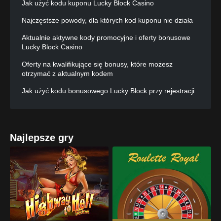
Jak użyć kodu kuponu Lucky Block Casino
Najczęstsze powody, dla których kod kuponu nie działa
Aktualnie aktywne kody promocyjne i oferty bonusowe
Lucky Block Casino
Oferty na kwalifikujące się bonusy, które możesz
otrzymać z aktualnym kodem
Jak użyć kodu bonusowego Lucky Block przy rejestracji
Kroki, które musisz wykonać, aby zarejestrować się w
Lucky Block Casino
Warunki bonusu powitalnego Lucky Block Casino: obrót,
Najlepsze gry
minimalna wpłata i ważenie gier
Kluczowe warunki bonusu powitalnego do potwierdzenia
Kod promocyjny Lucky Block na darmowe spiny i
promocje slotów
Jak otrzymać darmowe spiny za pomocą kodu kuponu
Lucky Block