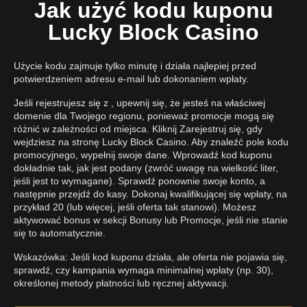
Jak użyć kodu kuponu
Lucky Block Casino
Użycie kodu zajmuje tylko minutę i działa najlepiej przed
potwierdzeniem adresu e-mail lub dokonaniem wpłaty.
Jeśli rejestrujesz się z , upewnij się, że jesteś na właściwej
domenie dla Twojego regionu, ponieważ promocje mogą się
różnić w zależności od miejsca. Kliknij Zarejestruj się, gdy
wejdziesz na stronę Lucky Block Casino. Aby znaleźć pole kodu
promocyjnego, wypełnij swoje dane. Wprowadź kod kuponu
dokładnie tak, jak jest podany (zwróć uwagę na wielkość liter,
jeśli jest to wymagane). Sprawdź ponownie swoje konto, a
następnie przejdź do kasy. Dokonaj kwalifikującej się wpłaty, na
przykład 20 (lub więcej, jeśli oferta tak stanowi). Możesz
aktywować bonus w sekcji Bonusy lub Promocje, jeśli nie stanie
się to automatycznie.
Wskazówka: Jeśli kod kuponu działa, ale oferta nie pojawia się,
sprawdź, czy kampania wymaga minimalnej wpłaty (np. 30),
określonej metody płatności lub ręcznej aktywacji.