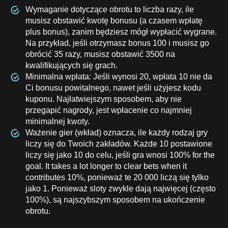
Wymaganie dotyczące obrotu to liczba razy, ile
musisz obstawić kwotę bonusu (a czasem wpłatę
plus bonus), zanim będziesz mógł wypłacić wygrane.
Na przykład, jeśli otrzymasz bonus 100 i musisz go
obrócić 35 razy, musisz obstawić 3500 na
kwalifikujących się grach.
Minimalna wpłata: Jeśli wynosi 20, wpłata 10 nie da
Ci bonusu powitalnego, nawet jeśli użyjesz kodu
kuponu. Najłatwiejszym sposobem, aby nie
przegapić nagrody, jest wpłacenie co najmniej
minimalnej kwoty.
Ważenie gier (wkład) oznacza, ile każdy rodzaj gry
liczy się do Twoich zakładów. Każde 10 postawione
liczy się jako 10 do celu, jeśli gra wnosi 100% for the
goal. It takes a lot longer to clear bets when it
contributes 10%, ponieważ te 20 000 liczą się tylko
jako 1. Ponieważ sloty zwykle dają najwięcej (często
100%), są najszybszym sposobem na ukończenie
obrotu.