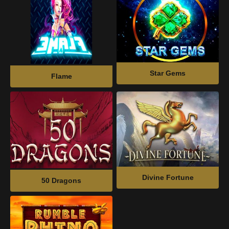
Star Gems
Lucky Dragon
Divine Fortune
50 Dragons