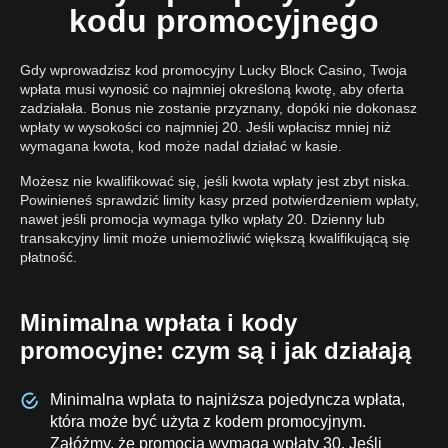
kodu promocyjnego
Gdy wprowadzisz kod promocyjny Lucky Block Casino, Twoja
wpłata musi wynosić co najmniej określoną kwotę, aby oferta
zadziałała. Bonus nie zostanie przyznany, dopóki nie dokonasz
wpłaty w wysokości co najmniej 20. Jeśli wpłacisz mniej niż
wymagana kwota, kod może nadal działać w kasie.
Możesz nie kwalifikować się, jeśli kwota wpłaty jest zbyt niska.
Powinieneś sprawdzić limity kasy przed potwierdzeniem wpłaty,
nawet jeśli promocja wymaga tylko wpłaty 20. Dzienny lub
transakcyjny limit może uniemożliwić większą kwalifikującą się
płatność.
Minimalna wpłata i kody
promocyjne: czym są i jak działają
Minimalna wpłata to najniższa pojedyncza wpłata,
która może być użyta z kodem promocyjnym.
Załóżmy, że promocja wymaga wpłaty 30. Jeśli