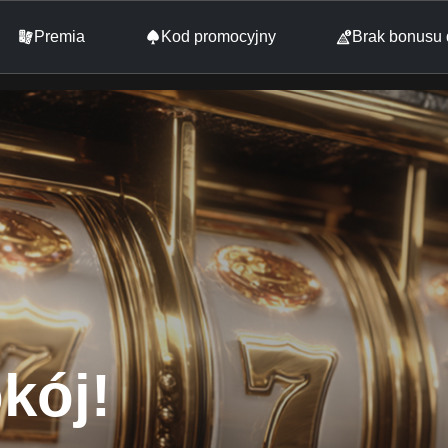
Premia
Kod promocyjny
Brak bonusu
kój!