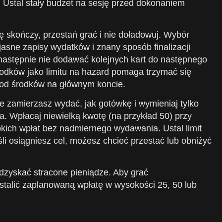
i. Ustal stały budżet na sesję przed dokonaniem
ię skończy, przestań grać i nie doładowuj. Wybór
asne zapisy wydatków i znany sposób finalizacji
 następnie nie dodawać kolejnych kart do następnego
rodków jako limitu na hazard pomaga trzymać się
ię od środków na głównym koncie.
re zamierzasz wydać, jak gotówkę i wymieniaj tylko
ia. Wpłacaj niewielką kwotę (na przykład 50) przy
bkich wpłat bez nadmiernego wydawania. Ustal limit
i osiągniesz cel, możesz chcieć przestać lub obniżyć
odzyskać stracone pieniądze. Aby grać
ustalić zaplanowaną wpłatę w wysokości 25, 50 lub