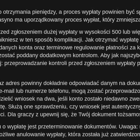
 otrzymania pieniędzy, a proces wypłaty powinien być s
syno ma uporządkowany proces wypłat, który zmniejsza 
przed zgłoszeniem dużej wypłaty w wysokości 500 lub wi
nikniesz w ten sposób komplikacji. Jak otrzymać wypłat
 danych konta oraz terminowe regulowanie płatności za 
ostać poddany dodatkowym kontrolom. Aby jak najszybci
j: przeprowadzanie kontroli przed zgłoszeniem wypłaty
raz adres powinny dokładnie odpowiadać danym na dokum
 e-mail lub numerze telefonu, mogą zostać przeprowadz
 podzielić wniosek na dwa, jeśli konto zostało niedawno
tę. Służą one sprawdzeniu, czy wniosek jest autentyczny
i. Dla graczy z upewnij się, że Twój dokument tożsamoś
o wypłatę jest przeterminowanie dokumentów. Uwaga: mo
żliwe anulowanie wypłaty, która została już zatwierdzon