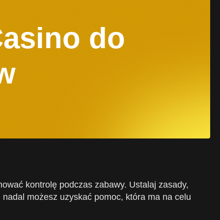
Casino do
 w
hować kontrolę podczas zabawy. Ustalaj zasady,
 , nadal możesz uzyskać pomoc, która ma na celu