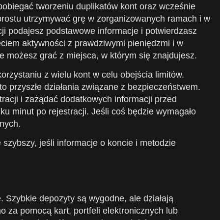
pobiegać tworzeniu duplikatów kont oraz wcześnie
o prostu utrzymywać grę w zorganizowanych ramach i w
acji podajesz podstawowe informacje i potwierdzasz
iem aktywności z prawdziwymi pieniędzmi i w
 możesz grać z miejsca, w którym się znajdujesz.
zystaniu z wielu kont w celu obejścia limitów.
i to przyszłe działania związane z bezpieczeństwem.
acji i zażądać dodatkowych informacji przed
ku minut po rejestracji. Jeśli coś będzie wymagało
anych.
szybszy, jeśli informacje o koncie i metodzie
. Szybkie depozyty są wygodne, ale działają
o za pomocą kart, portfeli elektronicznych lub