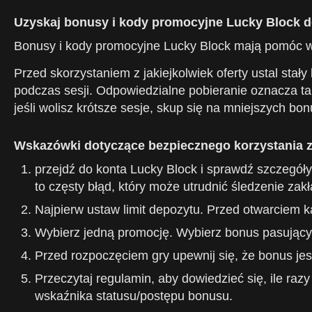
Uzyskaj bonusy i kody promocyjne Lucky Block d
Bonusy i kody promocyjne Lucky Block mają pomóc w w
Przed skorzystaniem z jakiejkolwiek oferty ustal stał
podczas sesji. Odpowiedzialne pobieranie oznacza t
jeśli wolisz krótsze sesje, skup się na mniejszych bo
Wskazówki dotyczące bezpiecznego korzystania 
przejdź do konta Lucky Block i sprawdź szczegóły
to częsty błąd, który może utrudnić śledzenie z
Najpierw ustaw limit depozytu. Przed otwarciem k
Wybierz jedną promocję. Wybierz bonus pasujący
Przed rozpoczęciem gry upewnij się, że bonus jes
Przeczytaj regulamin, aby dowiedzieć się, ile razy
wskaźnika statusu/postępu bonusu.