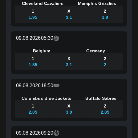
Cleveland Cavaliers
Memphis Grizzlies
1
X
2
1.95
3.1
1.9
09.08.2026
05:30
Belgium
Germany
1
X
2
1.85
3.1
2
09.08.2026
18:50
Columbus Blue Jackets
Buffalo Sabres
1
X
2
2.05
3.9
2.85
09.08.2026
09:20