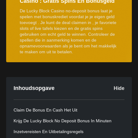
Casino : Gratis Spins En Bonusgeld
De Lucky Block Casino no-deposit bonus laat je
spelen met bonuskrediet voordat je je eigen geld
toevoegt . Je kunt de deal claimen in , je favoriete
slots of live tafels kiezen en de gratis spins
gebruiken om echt geld te winnen. Controleer de
spellen die in aanmerking komen en de
opnamevoorwaarden als je bent om het makkelijk
te maken om uit te betalen.
Inhoudsopgave
Hide
Claim De Bonus En Cash Het Uit
Krijg De Lucky Block No Deposit Bonus In Minuten
Inzetvereisten En Uitbetalingsregels