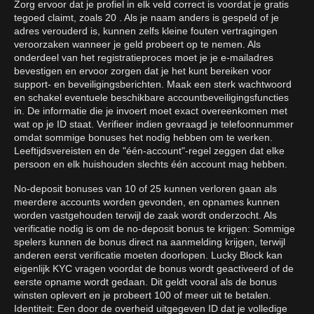
Zorg ervoor dat je profiel in elk veld correct is voordat je gratis
tegoed claimt, zoals 20 . Als je naam anders is gespeld of je
adres verouderd is, kunnen zelfs kleine fouten vertragingen
veroorzaken wanneer je geld probeert op te nemen. Als
onderdeel van het registratieproces moet je je e-mailadres
bevestigen en ervoor zorgen dat je het kunt bereiken voor
support- en beveiligingsberichten. Maak een sterk wachtwoord
en schakel eventuele beschikbare accountbeveiligingsfuncties
in. De informatie die je invoert moet exact overeenkomen met
wat op je ID staat. Verifieer indien gevraagd je telefoonnummer
omdat sommige bonuses het nodig hebben om te werken.
Leeftijdsvereisten en de "één-account"-regel zeggen dat elke
persoon en elk huishouden slechts één account mag hebben.
No-deposit bonuses van 10 of 25 kunnen verloren gaan als
meerdere accounts worden gevonden, en opnames kunnen
worden vastgehouden terwijl de zaak wordt onderzocht. Als
verificatie nodig is om de no-deposit bonus te krijgen: Sommige
spelers kunnen de bonus direct na aanmelding krijgen, terwijl
anderen eerst verificatie moeten doorlopen. Lucky Block kan
eigenlijk KYC vragen voordat de bonus wordt geactiveerd of de
eerste opname wordt gedaan. Dit geldt vooral als de bonus
winsten oplevert en je probeert 100 of meer uit te betalen.
Identiteit: Een door de overheid uitgegeven ID dat je volledige