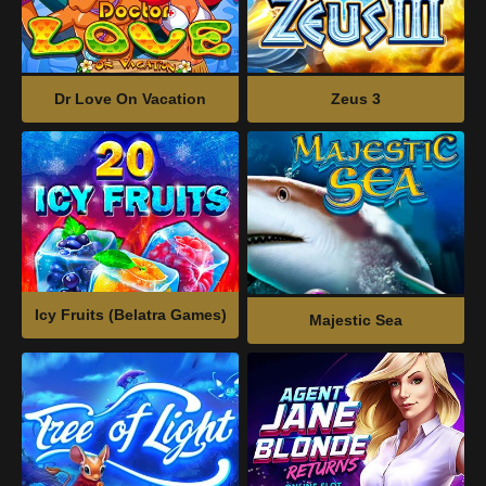
Dr Love On Vacation
Zeus 3
Icy Fruits (Belatra Games)
Majestic Sea