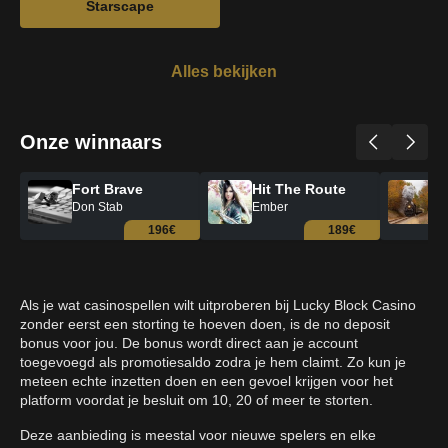
Starscape
Alles bekijken
Onze winnaars
Fort Brave
Hit The Route
St
Don Stab
Ember
Ca
196€
189€
Als je wat casinospellen wilt uitproberen bij Lucky Block Casino
zonder eerst een storting te hoeven doen, is de no deposit
bonus voor jou. De bonus wordt direct aan je account
toegevoegd als promotiesaldo zodra je hem claimt. Zo kun je
meteen echte inzetten doen en een gevoel krijgen voor het
platform voordat je besluit om 10, 20 of meer te storten.
Deze aanbieding is meestal voor nieuwe spelers en elke