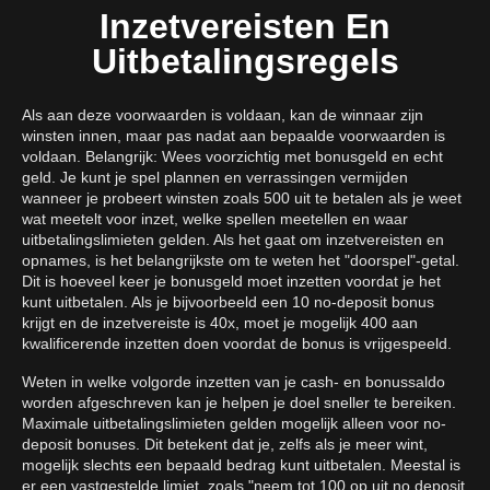
Inzetvereisten En
Uitbetalingsregels
Als aan deze voorwaarden is voldaan, kan de winnaar zijn
winsten innen, maar pas nadat aan bepaalde voorwaarden is
voldaan. Belangrijk: Wees voorzichtig met bonusgeld en echt
geld. Je kunt je spel plannen en verrassingen vermijden
wanneer je probeert winsten zoals 500 uit te betalen als je weet
wat meetelt voor inzet, welke spellen meetellen en waar
uitbetalingslimieten gelden. Als het gaat om inzetvereisten en
opnames, is het belangrijkste om te weten het "doorspel"-getal.
Dit is hoeveel keer je bonusgeld moet inzetten voordat je het
kunt uitbetalen. Als je bijvoorbeeld een 10 no-deposit bonus
krijgt en de inzetvereiste is 40x, moet je mogelijk 400 aan
kwalificerende inzetten doen voordat de bonus is vrijgespeeld.
Weten in welke volgorde inzetten van je cash- en bonussaldo
worden afgeschreven kan je helpen je doel sneller te bereiken.
Maximale uitbetalingslimieten gelden mogelijk alleen voor no-
deposit bonuses. Dit betekent dat je, zelfs als je meer wint,
mogelijk slechts een bepaald bedrag kunt uitbetalen. Meestal is
er een vastgestelde limiet, zoals "neem tot 100 op uit no deposit