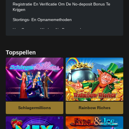
Registratie En Verificatie Om De No-deposit Bonus Te
Krijgen
Stortings- En Opnamemethoden
Hoe Opnames Werken Na Bonusspel
Topspellen
Schlagermillions
Rainbow Riches