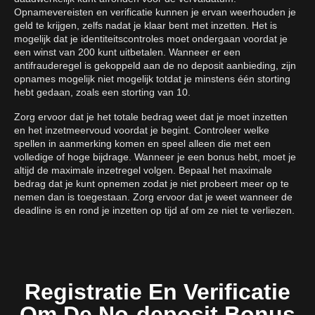
Opnamevereisten en verificatie kunnen je ervan weerhouden je
geld te krijgen, zelfs nadat je klaar bent met inzetten. Het is
mogelijk dat je identiteitscontroles moet ondergaan voordat je
een winst van 200 kunt uitbetalen. Wanneer er een
antifrauderegel is gekoppeld aan de no deposit aanbieding, zijn
opnames mogelijk niet mogelijk totdat je minstens één storting
hebt gedaan, zoals een storting van 10.
Zorg ervoor dat je het totale bedrag weet dat je moet inzetten
en het inzetmeervoud voordat je begint. Controleer welke
spellen in aanmerking komen en speel alleen die met een
volledige of hoge bijdrage. Wanneer je een bonus hebt, moet je
altijd de maximale inzetregel volgen. Bepaal het maximale
bedrag dat je kunt opnemen zodat je niet probeert meer op te
nemen dan is toegestaan. Zorg ervoor dat je weet wanneer de
deadline is en rond je inzetten op tijd af om ze niet te verliezen.
Registratie En Verificatie
Om De No-deposit Bonus