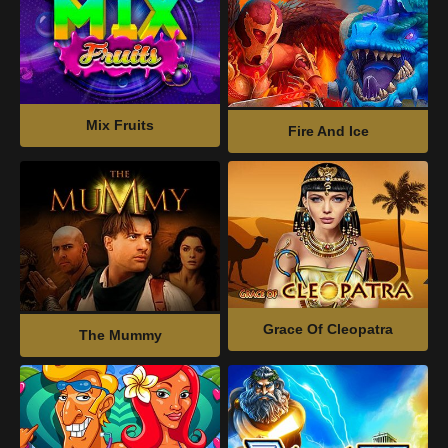
Mix Fruits
Fire And Ice
Grace Of Cleopatra
The Mummy