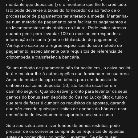
montante que depositou () e o montante que lhe foi creditado.
Isto pode dever-se a taxas do fornecedor ou ao facto de o
processador de pagamentos ter alterado a moeda. Mantenha-
se num método de pagamento para facilitar os pagamentos e
os levantamentos mais rápidos no futuro. Pode evitar atrasos
quando pedir para levantar 100 ou mais ao corresponder a
informação da conta (nome e titularidade do pagamento).
Verifique o caixa para regras específicas do seu método de
pagamento, especialmente para requisitos de referência de
criptomoeda e transferência bancária.
Se um método de pagamento não for aceite em , o caixa ocultá-
lo-á e mostrar-lhe-á outras opções que funcionam na sua área.
Antes de mudar do jogo com bónus para um depósito de
dinheiro real como depositar 30, isto facilita escolher um
caminho seguro. Quando estiver pronto para levantar os seus
ganhos do bónus sem depósito do Casino Lucky Block, tudo o
que tem de fazer é cumprir os requisitos de apostas, garantir
que não excede quaisquer limites de ganhos do bónus e usar
um método de levantamento suportado pela sua conta.
Se o seu saldo ainda tiver fundos de bónus restritos, pode
precisar de os converter cumprindo os requisitos de apostas
antes de poder clicar no botão "Levantar". Se não quiser