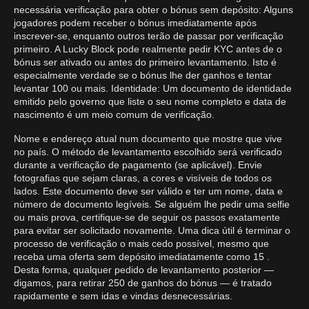
necessária verificação para obter o bónus sem depósito: Alguns
jogadores podem receber o bónus imediatamente após
inscrever-se, enquanto outros terão de passar por verificação
primeiro. A Lucky Block pode realmente pedir KYC antes de o
bónus ser ativado ou antes do primeiro levantamento. Isto é
especialmente verdade se o bónus lhe der ganhos e tentar
levantar 100 ou mais. Identidade: Um documento de identidade
emitido pelo governo que liste o seu nome completo e data de
nascimento é um meio comum de verificação.
Nome e endereço atual num documento que mostre que vive
no país. O método de levantamento escolhido será verificado
durante a verificação de pagamento (se aplicável). Envie
fotografias que sejam claras, a cores e visíveis de todos os
lados. Este documento deve ser válido e ter um nome, data e
número de documento legíveis. Se alguém lhe pedir uma selfie
ou mais prova, certifique-se de seguir os passos exatamente
para evitar ser solicitado novamente. Uma dica útil é terminar o
processo de verificação o mais cedo possível, mesmo que
receba uma oferta sem depósito imediatamente como 15 .
Desta forma, qualquer pedido de levantamento posterior —
digamos, para retirar 250 de ganhos do bónus — é tratado
rapidamente e sem idas e vindas desnecessárias.