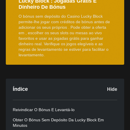
Lucky Block : Jogadas Grátis E
Dinheiro De Bónus
O bónus sem depósito do Casino Lucky Block
permite-lhe jogar com créditos de bónus antes de
adicionar os seus próprios . Pode obter a oferta
em , escolher os seus slots ou mesas ao vivo
favoritos e usar as jogadas grátis para ganhar
dinheiro real. Verifique os jogos elegíveis e as
regras de levantamento se estiver para facilitar o
levantamento.
Índice
Hide
Reivindicar O Bónus E Levantá-lo
Obter O Bónus Sem Depósito Da Lucky Block Em
Minutos