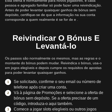
Esta oferta é normalmente para novos jogadores, e cada
pessoa e agregado familiar só pode fazer uma reivindicação.
Antes de poder levantar quaisquer ganhos de bónus sem
depósito, certifique-se de que a informação na sua conta
corresponde a quem realmente é se for de e .
Reivindicar O Bónus E
Levantá-lo
Os passos são normalmente os mesmos, mas as regras e o
montante do bónus podem mudar. Reivindica o bónus, usa-o
em jogos elegíveis e depois cumpre os requisitos de apostas
para poder levantar quaisquer ganhos.
Se solicitado, confirme o seu email ou número de
telefone após criar uma conta.
Vá à página de Promoções e selecione a oferta de
bónus sem depósito. Se a oferta precisar de um
código, introduza-o aqui também.
Comece a jogar slots elegíveis ou outros jogos