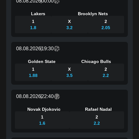
08.08.2026
00:00
Lakers
Brooklyn Nets
1
X
2
1.8
3.2
2.05
08.08.2026
19:30
Golden State
Chicago Bulls
1
X
2
1.88
3.5
2.2
08.08.2026
22:40
Novak Djokovic
Rafael Nadal
1
2
1.6
2.2