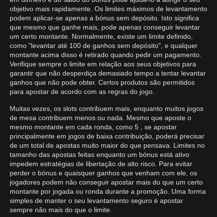
objetivo mais rapidamente. Os limites máximos de levantamento
podem aplicar-se apenas a bónus sem depósito. Isto significa
que mesmo que ganhe mais, pode apenas conseguir levantar
um certo montante. Normalmente, existe um limite definido,
como "levantar até 100 de ganhos sem depósito", e qualquer
montante acima disso é retirado quando pedir um pagamento.
Verifique sempre o limite em relação aos seus objetivos para
garantir que não desperdiça demasiado tempo a tentar levantar
ganhos que não pode obter. Certos produtos são permitidos
para apostar de acordo com as regras do jogo.
Muitas vezes, os slots contribuem mais, enquanto muitos jogos
de mesa contribuem menos ou nada. Mesmo que aposte o
mesmo montante em cada ronda, como 5 , se apostar
principalmente em jogos de baixa contribuição, poderá precisar
de um total de apostas muito maior do que pensava. Limites no
tamanho das apostas feitas enquanto um bónus está ativo
impedem estratégias de libertação de alto risco. Para evitar
perder o bónus e quaisquer ganhos que venham com ele, os
jogadores podem não conseguir apostar mais do que um certo
montante por jogada ou ronda durante a promoção. Uma forma
simples de manter o seu levantamento seguro é apostar
sempre não mais do que o limite.