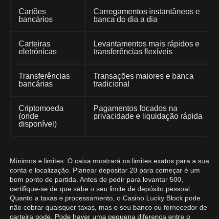
Cartões
Carregamentos instantâneos e
bancários
banca do dia a dia
Carteiras
Levantamentos mais rápidos e
eletrónicas
transferências flexíveis
Transferências
Transações maiores e banca
bancárias
tradicional
Criptomoeda
Pagamentos focados na
(onde
privacidade e liquidação rápida
disponível)
Mínimos e limites: O caixa mostrará os limites exatos para a sua
conta e localização. Planear depositar 20 para começar é um
bom ponto de partida. Antes de pedir para levantar 500,
certifique-se de que sabe o seu limite de depósito pessoal.
Quanto a taxas e processamento, o Casino Lucky Block pode
não cobrar quaisquer taxas, mas o seu banco ou fornecedor de
carteira pode. Pode haver uma pequena diferença entre o