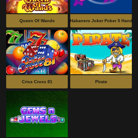
Queen Of Wands
Habanero Joker Poker 5 Hand
Criss Cross 81
Pirate