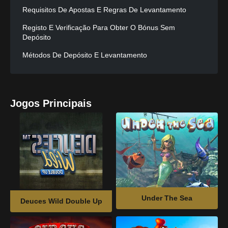
Requisitos De Apostas E Regras De Levantamento
Registo E Verificação Para Obter O Bónus Sem
Depósito
Métodos De Depósito E Levantamento
Como Funcionam Os Levantamentos Após Jogar Com
O Bónus
Jogos Principais
Under The Sea
Dolphin Quest