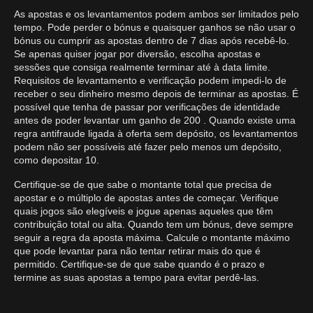
As apostas e os levantamentos podem ambos ser limitados pelo
tempo. Pode perder o bónus e quaisquer ganhos se não usar o
bónus ou cumprir as apostas dentro de 7 dias após recebê-lo.
Se apenas quiser jogar por diversão, escolha apostas e
sessões que consiga realmente terminar até à data limite.
Requisitos de levantamento e verificação podem impedi-lo de
receber o seu dinheiro mesmo depois de terminar as apostas. É
possível que tenha de passar por verificações de identidade
antes de poder levantar um ganho de 200 . Quando existe uma
regra antifraude ligada à oferta sem depósito, os levantamentos
podem não ser possíveis até fazer pelo menos um depósito,
como depositar 10.
Certifique-se de que sabe o montante total que precisa de
apostar e o múltiplo de apostas antes de começar. Verifique
quais jogos são elegíveis e jogue apenas aqueles que têm
contribuição total ou alta. Quando tem um bónus, deve sempre
seguir a regra da aposta máxima. Calcule o montante máximo
que pode levantar para não tentar retirar mais do que é
permitido. Certifique-se de que sabe quando é o prazo e
termine as suas apostas a tempo para evitar perdê-las.