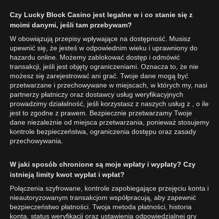
Czy Lucky Block Casino jest legalne w i co stanie się z
moimi danymi, jeśli tam przebywam?
W obowiązują przepisy wpływające na dostępność. Musisz
upewnić się, że jesteś w odpowiednim wieku i uprawniony do
hazardu online. Możemy zablokować dostęp i odmówić
transakcji, jeśli jest objęty ograniczeniami. Oznacza to, że nie
możesz się zarejestrować ani grać. Twoje dane mogą być
przetwarzane i przechowywane w miejscach, w których my, nasi
partnerzy płatniczy oraz dostawcy usług weryfikacyjnych
prowadzimy działalność, jeśli korzystasz z naszych usług z , o ile
jest to zgodne z prawem. Bezpiecznie przetwarzamy Twoje
dane niezależnie od miejsca przetwarzania, ponieważ stosujemy
kontrole bezpieczeństwa, ograniczenia dostępu oraz zasady
przechowywania.
W jaki sposób chronione są moje wpłaty i wypłaty? Czy
istnieją limity kwot wypłat i wpłat?
Połączenia szyfrowane, kontrole zapobiegające przejęciu konta i
nieautoryzowanym transakcjom współpracują, aby zapewnić
bezpieczeństwo płatności. Twoja metoda płatności, historia
konta, status weryfikacji oraz ustawienia odpowiedzialnej gry