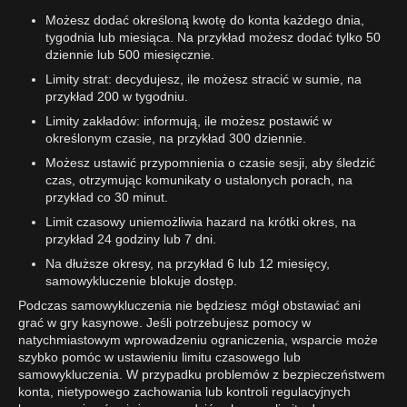
Możesz dodać określoną kwotę do konta każdego dnia,
tygodnia lub miesiąca. Na przykład możesz dodać tylko 50
dziennie lub 500 miesięcznie.
Limity strat: decydujesz, ile możesz stracić w sumie, na
przykład 200 w tygodniu.
Limity zakładów: informują, ile możesz postawić w
określonym czasie, na przykład 300 dziennie.
Możesz ustawić przypomnienia o czasie sesji, aby śledzić
czas, otrzymując komunikaty o ustalonych porach, na
przykład co 30 minut.
Limit czasowy uniemożliwia hazard na krótki okres, na
przykład 24 godziny lub 7 dni.
Na dłuższe okresy, na przykład 6 lub 12 miesięcy,
samowykluczenie blokuje dostęp.
Podczas samowykluczenia nie będziesz mógł obstawiać ani
grać w gry kasynowe. Jeśli potrzebujesz pomocy w
natychmiastowym wprowadzeniu ograniczenia, wsparcie może
szybko pomóc w ustawieniu limitu czasowego lub
samowykluczenia. W przypadku problemów z bezpieczeństwem
konta, nietypowego zachowania lub kontroli regulacyjnych