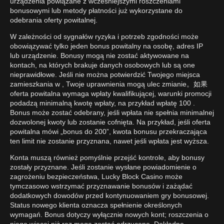
urządzenia powiązane z wcześniejszymi roszczeniami
bonusowymi lub metody płatności już wykorzystane do
odebrania oferty powitalnej.
W zależności od sygnałów ryzyka i potrzeb zgodności może
obowiązywać tylko jeden bonus powitalny na osobę, adres IP
lub urządzenie. Bonusy mogą nie zostać aktywowane na
kontach, na których brakuje danych osobowych lub są one
nieprawidłowe. Jeśli nie można potwierdzić Twojego miejsca
zamieszkania w , Twoje uprawnienia mogą ulec zmianie。如果
oferta powitalna wymaga wpłaty kwalifikującej, warunki promocji
podadzą minimalną kwotę wpłaty, na przykład wpłatę 100 .
Bonus może zostać odebrany, jeśli wpłata nie spełnia minimalnej
dozwolonej kwoty lub zostanie cofnięta. Na przykład, jeśli oferta
powitalna mówi „bonus do 200”, kwota bonusu przekraczająca
ten limit nie zostanie przyznana, nawet jeśli wpłata jest wyższa.
Konta muszą również pomyślnie przejść kontrole, aby bonusy
zostały przyznane. Jeśli zostanie wysłane powiadomienie o
zagrożeniu bezpieczeństwa, Lucky Block Casino może
tymczasowo wstrzymać przyznawanie bonusów i zażądać
dodatkowych dowodów przed kontynuowaniem gry bonusowej.
Status nowego klienta oznacza spełnienie określonych
wymagań. Bonus dotyczy wyłącznie nowych kont; roszczenia o