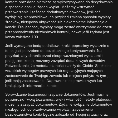
kontem oraz dane płatnicze są wykorzystywane do decydowania
o sposobie obsługi żądań wypłat. Możemy wstrzymać
przetwarzanie i zażądać dodatkowych dowodów, jeśli coś
wydaje się nieprawidłowe, na przykład zmiana sposobu wypłaty
środków, nietypowa aktywność lub niekompletne informacje o
koncie. Dla jasności, wypłaty mogą zostać wstrzymane do czasu
przeprowadzenia niezbędnych kontroli, nawet jeśli żądana jest
kwota zaledwie 100 .
Jeśli wymagane będą dodatkowe kroki, poprosimy wyłącznie o
to, co jest potrzebne do bezpiecznego kontynuowania. Na
przykład, aby chronić przed nieupoważnionymi wypłatami i
przejęciem konta, możemy zażądać dodatkowych dowodów.
Potwierdzenie, że metoda płatności należy do Ciebie. Spełnienie
wszelkich wymogów prawnych lub regulacyjnych mających
zastosowanie do Twojego zawodu lub miejsca pobytu, w tym ,
jeśli mają zastosowanie. Naprawienie nieprawidłowych lub
brakujących informacji o koncie.
Sprawdzanie tożsamości i żądanie dokumentów: Jeśli musimy
potwierdzić Twoją tożsamość, wiek i własność metody płatności,
możemy zażądać dokumentów. Żądanie wyłącznie dokumentów
niezbędnych do przetworzenia wypłaty i zapewnienia
bezpieczeństwa konta będzie zależało od Twojej sytuacji oraz