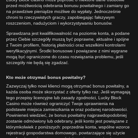
przed możliwością odebrania bonusu powitalnego i zamiany go
na prawdziwe pieniądze możliwe do wypłaty. Jednocześnie
chroni to rzeczywistych graczy, zapobiegając fałszywym
roszczeniom, nadużyciom i wykorzystywaniu bonusów.
Sprawdzana jest kwalifikowalność na poziomie konta, a podane
przez Ciebie szczegóły muszą być poprawne, aktualne i spójne
z Twoim profilem, historią płatności oraz wszelkimi kontrolami
weryfikacyjnymi. Środki bonusowe i powiązane z nimi wygrane
mogą być ograniczone do czasu rozwiązania problemu, jeśli
szczegóły nie będą się zgadzać.
Kto może otrzymać bonus powitalny?
Zazwyczaj tylko nowi klienci mogą otrzymać bonus powitalny, a
każda osoba może skorzystać z oferty tylko raz. Jeśli wymagają
tego przepisy licencyjne lub zasady zgodności, Lucky Block
Casino może również ograniczyć Twoje uprawnienia na
podstawie miejsca zamieszkania w oraz podanej narodowości.
Powinieneś wiedzieć, że bonus powitalny najprawdopodobniej
zostanie odmówiony lub odebrany, jeśli konto jest powiązane z
którymkolwiek z poniższych: poprzednie konta, wspólne wzorce
rejestracji gospodarstwa domowego, powtarzające się użycie