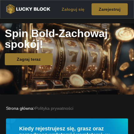
Zaloguj się
Zarejestruj
Spin Bold-Zachowaj
spokój!
Zagraj teraz
Strona główna
Polityka prywatności
Kiedy rejestrujesz się, grasz oraz