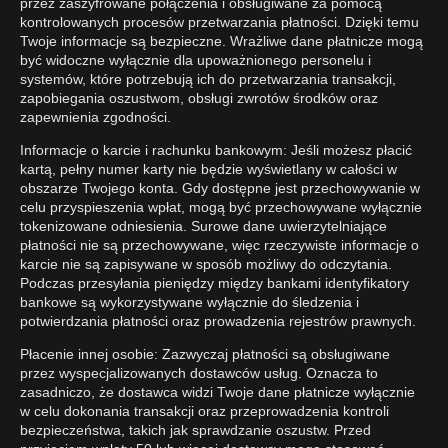
przez zaszyfrowane połączenia i obsługiwane za pomocą
kontrolowanych procesów przetwarzania płatności. Dzięki temu
Twoje informacje są bezpieczne. Wrażliwe dane płatnicze mogą
być widoczne wyłącznie dla upoważnionego personelu i
systemów, które potrzebują ich do przetwarzania transakcji,
zapobiegania oszustwom, obsługi zwrotów środków oraz
zapewnienia zgodności.
Informacje o karcie i rachunku bankowym: Jeśli możesz płacić
kartą, pełny numer karty nie będzie wyświetlany w całości w
obszarze Twojego konta. Gdy dostępne jest przechowywanie w
celu przyspieszenia wpłat, mogą być przechowywane wyłącznie
tokenizowane odniesienia. Surowe dane uwierzytelniające
płatności nie są przechowywane, więc rzeczywiste informacje o
karcie nie są zapisywane w sposób możliwy do odczytania.
Podczas przesyłania pieniędzy między bankami identyfikatory
bankowe są wykorzystywane wyłącznie do śledzenia i
potwierdzania płatności oraz prowadzenia rejestrów prawnych.
Płacenie innej osobie: Zazwyczaj płatności są obsługiwane
przez wyspecjalizowanych dostawców usług. Oznacza to
zasadniczo, że dostawca widzi Twoje dane płatnicze wyłącznie
w celu dokonania transakcji oraz przeprowadzenia kontroli
bezpieczeństwa, takich jak sprawdzanie oszustw. Przed