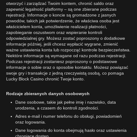
otworzyć i zarządzać Twoim kontem, chronić saldo oraz
zapewnić legalność platformy – są one zbierane podczas
rejestracji. Informacje o koncie są gromadzone z jasnych
powodów, takich jak potwierdzenie, że właściwa osoba jest
właścicielem konta, umożliwienie realizacji płatności,
zapobieganie oszustwom oraz wspieranie kontroli
odpowiedzialnej gry. Możesz zostać poproszony o dodatkowe
informacje później, jeśli chcesz wypłacić wygrane, zmienić
ważne ustawienia konta lub rozpocząć kontrole bezpieczeństwa.
Niektóre informacje są wymagane od razu podczas rejestracji.
Podczas rejestracji zostaniesz poproszony o podstawowe
informacje o sobie oraz o sposobie kontaktu. Możesz powiązać
swoje gry i transakcje z jedną rzeczywistą osobą, co pomaga
Lucky Block Casino chronić Twoje konto.
Rodzaje zbieranych danych osobowych
Dane osobowe, takie jak pełne imię i nazwisko, data
urodzenia, a czasem do kontroli zgodności.
Adres e-mail i numer telefonu do obsługi, powiadomień
oraz logowania.
Dane logowania do konta obejmują hasło oraz ustawienia
chroniące dostęp.