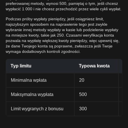
preferowanej metody, wynosi 500, pamiętaj o tym, jeśli chcesz
wypłacić 1 000 i nie chcesz przechodzić przez wiele cykli wypłat.
Podczas próby wypłaty pieniędzy, jeśli osiągniesz limit,
najszybszym sposobem na naprawienie tego jest zwykle
wybranie innej metody wypłaty w kasie lub podzielenie wypłaty
na mniejsze kwoty, takie jak 250. Czasami weryfikacja konta
pozwala na wypłatę większej kwoty pieniędzy, więc upewnij się,
że dane Twojego konta są poprawne, zwłaszcza jeśli Twoje
wymaga dodatkowych kontroli zgodności.
Typ limitu
Typowa kwota
Co
Minimalna wpłata
20
Na
Maksymalna wypłata
500
Ma
Limit wygranych z bonusu
300
Ma