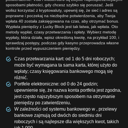
sposobami płatności, gdy chcesz szybko się poruszać. Jeśli
wolisz korzystać z kryptowaluty, upewnij się, że sieć i adres są
poprawne i poczekaj na niezbędne potwierdzenia, aby Twoja
wpłata 40 została zaksięgowana na czas, aby otrzymać bonus.
Wypłata pieniędzy z Lucky Block jest tak łatwa, jak wpłata. Oto
metody wypłat, czasy przetwarzania i opłaty. Wybierz metodę
wypłaty, która działa, wpisz określoną kwotę, na przykład 100, i
sprawdzaj postępy, podczas gdy kasyno przeprowadza własne
kontrole przed wypuszczeniem pieniędzy.
Czas przetwarzania kart: od 1 do 5 dni roboczych;
może być wymagana ta sama karta, której użyto do
wpłaty; czasy księgowania bankowego mogą się
różnić.
Portfele elektroniczne: od 0 do 24 godzin;
upewnienie się, że nazwa konta portfela jest zgodna,
jest często najszybszym sposobem na otrzymanie
pieniędzy po zatwierdzeniu.
W zależności od systemu bankowego w , przelewy
bankowe zajmują od dwóch do siedmiu dni
roboczych i są najlepsze dla większych kwot, takich
jak 1 000.