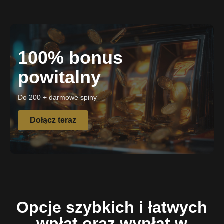
100% bonus
powitalny
Do 200 + darmowe spiny
Dołącz teraz
Opcje szybkich i łatwych
wpłat oraz wypłat w