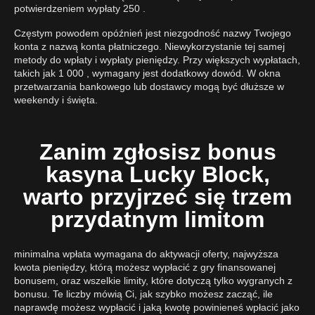
potwierdzeniem wypłaty 250 .
Częstym powodem opóźnień jest niezgodność nazwy Twojego
konta z nazwą konta płatniczego. Niewykorzystanie tej samej
metody do wpłaty i wypłaty pieniędzy. Przy większych wypłatach,
takich jak 1 000 , wymagany jest dodatkowy dowód. W okna
przetwarzania bankowego lub dostawcy mogą być dłuższe w
weekendy i święta.
Zanim zgłosisz bonus
kasyna Lucky Block,
warto przyjrzeć się trzem
przydatnym limitom
minimalna wpłata wymagana do aktywacji oferty, najwyższa
kwota pieniędzy, którą możesz wypłacić z gry finansowanej
bonusem, oraz wszelkie limity, które dotyczą tylko wygranych z
bonusu. Te liczby mówią Ci, jak szybko możesz zacząć, ile
naprawdę możesz wypłacić i jaką kwotę powinieneś wpłacić jako