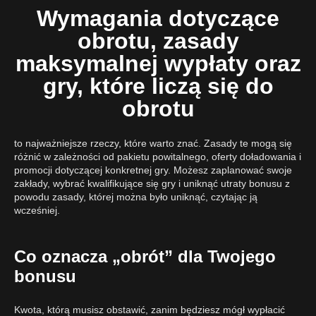
Wymagania dotyczące
obrotu, zasady
maksymalnej wypłaty oraz
gry, które liczą się do
obrotu
to najważniejsze rzeczy, które warto znać. Zasady te mogą się
różnić w zależności od pakietu powitalnego, oferty doładowania i
promocji dotyczącej konkretnej gry. Możesz zaplanować swoje
zakłady, wybrać kwalifikujące się gry i uniknąć utraty bonusu z
powodu zasady, której można było uniknąć, czytając ją
wcześniej.
Co oznacza „obrót” dla Twojego
bonusu
Kwota, którą musisz obstawić, zanim będziesz mógł wypłacić