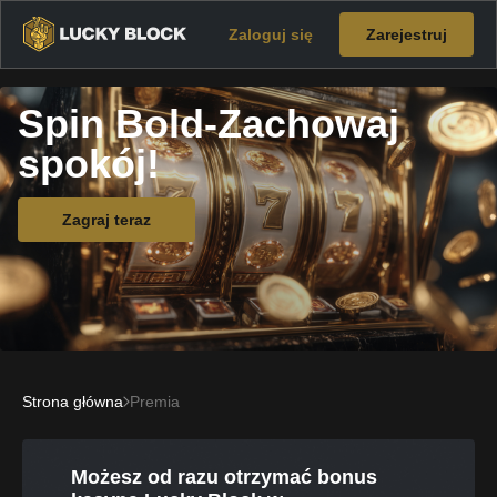
Zaloguj się
Zarejestruj
Spin Bold-Zachowaj
spokój!
Zagraj teraz
Strona główna
Premia
Możesz od razu otrzymać bonus