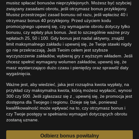
musisz spłacać bonusów nieprzyklejonych. Możesz być szybciej
związany zasadami obrotu, jeśli otrzymasz bonus przyklejony.
Musisz przestrzegać zasad bonusu od razu, jeśli wpłacisz 40 i
otrzymasz bonus 40 przyklejony. Przed użyciem kodu
promocyjnego upewnij się, czy wymaganie obrotu dotyczy tylko
bonusu, czy wpłaty plus bonus. Jest to szczególnie ważne przy
wpłatach 25, 50 i 100. Gdy bonus jest nadal aktywny, znajdź
limit maksymalnego zakładu i upewnij się, że Twoje stawki nigdy
go nie przekraczają. Jeśli Twoim celem jest szybsze
wyczyszczenie zakładów, wybieraj gry z wyższym wkładem. Jeśli
chcesz spełnić wymagany wolumen zakładów, upewnij się, że
masz wystarczająco dużo czasu i pieniędzy oraz sprawdź daty
wygaśnięcia.
Ważne jest, aby wiedzieć, jaka jest rozsądna kwota wypłaty, na
przykład czy maksymalna kwota, którą możesz wypłacić, wynosi
300 czy 500. Jeśli zgłaszasz się z , upewnij się, że promocja jest
dostępna dla Twojego i regionu. Dzieje się tak, ponieważ
kwalifikowalność może wpływać na to, czy otrzymasz bonus i
czy Twoje postępy w spełnianiu wymagań dotyczących obrotu
zostaną uznane.
Odbierz bonus powitalny