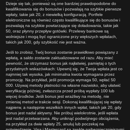
Dzieje się tak, ponieważ są one bardziej prawdopodobne do
kwalifikowania się do bonusów i pozwalają na szybkie pierwsze
wpłaty, takie jak 20, z niewielką konfiguracją. Portfele
elektroniczne są również często kwalifikujące się do bonusów i
pozwalają na szybkie powtarzające się doładowania, takie jak
50, oraz płynny przepływ gotówki. Przelewy bankowe są
wolniejsze i mogą być ograniczone przy większych wpłatach,
takich jak 200, gdy szybkość nie jest ważna.
Jeśli to zrobisz, Twój bonus zostanie prawidłowo powiązany z
wpłatą, a saldo zostanie zaktualizowane od razu. Aby mieć
pewność, że otrzymasz bonus jak najłatwiej, pamiętaj o tych
przydatnych wskazówkach: Upewnij się, że Twoja wpłata jest co
najmniej tak wysoka, jak minimalna kwota wymagana przez
promocję. Na przykład, jeśli promocja wymaga 50, wpłać 50
000. Używaj metody płatności na własne nazwisko, aby ułatwić
weryfikację później, zwłaszcza przed próbą wypłaty 100 lub
więcej środków. Jeśli bonus jest wrażliwy na metodę, nie
zmieniaj metod w trakcie sesji. Dokonaj kwalifikującej się wpłaty
najpierw, a następnie wszelkich innych wpłat, takich jak 20, gdy
bonus jest nadal aktywny. Nie próbuj wielokrotnie, jeśli wpłata
jest nadal przetwarzana. Aby uniknąć podwójnego obciążenia,
na przykład za dwie wpłaty 25, anuluj lub poczekaj na
potwierdzenie. Visa i Mastercard są zwykle najbezpieczniejszymi