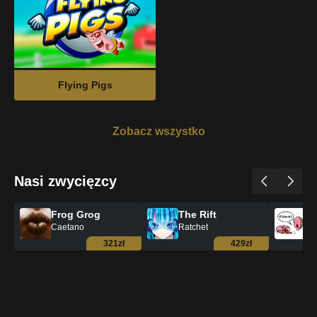
Flying Pigs
Zobacz wszystko
Nasi zwycięzcy
Frog Grog
The Rift
Do
Caetano
Ratchet
Ro
321zł
429zł