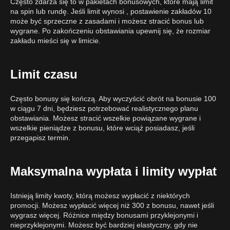
na spin lub rundę. Jeśli limit wynosi , postawienie zakładów 10
może być sprzeczne z zasadami i możesz stracić bonus lub
wygrane. Po zakończeniu obstawiania upewnij się, że rozmiar
zakładu mieści się w limicie.
Limit czasu
Często bonusy się kończą. Aby wyczyścić obrót na bonusie 100
w ciągu 7 dni, będziesz potrzebować realistycznego planu
obstawiania. Możesz stracić wszelkie powiązane wygrane i
wszelkie pieniądze z bonusu, które wciąż posiadasz, jeśli
przegapisz termin.
Maksymalna wypłata i limity wypłat
Istnieją limity kwoty, którą możesz wypłacić z niektórych
promocji. Możesz wypłacić więcej niż 300 z bonusu, nawet jeśli
wygrasz więcej. Różnice między bonusami przyklejonymi i
nieprzyklejonymi. Możesz być bardziej elastyczny, gdy nie