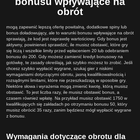
bonusu wpływające na
obrót
mogą zapewnić lepszą ofertę powitalną, dodatkowe spiny lub
bonus doładowujący, ale to warunki bonusu wpływające na obrót
sprawiają, że kod jest naprawdę wartościowy. Gdy bonus jest
aktywny, powinieneś sprawdzić, ile musisz obstawić, które gry
się liczą i wszelkie limity przed wpłaceniem 20 lub odebraniem
bonusu do 200. Gdy możesz zamienić kredyt bonusowy na
gotówkę, te zasady określają, jak szybko możesz to zrobić. Jeśli
chcesz szybko wypłacić wygrane, szukaj gier z niskimi
wymaganiami dotyczącymi obrotu, jasną kwalifikowalnością i
rozsądnymi limitami, które nie przeszkadzają w sposobie gry.
Niektóre słowa i wyrażenia mogą zmienić kwotę, którą musisz
obstawić. To jest liczba razy, ile musisz obstawić bonus, a
czasem również wpłatę. Na przykład musisz obstawić 1750 w
kwalifikujących się zakładach po otrzymaniu bonusu 50, który
musisz obrócić 35 razy, zanim będziesz mógł wypłacić wygrane
z bonusu.
Wymagania dotyczące obrotu dla