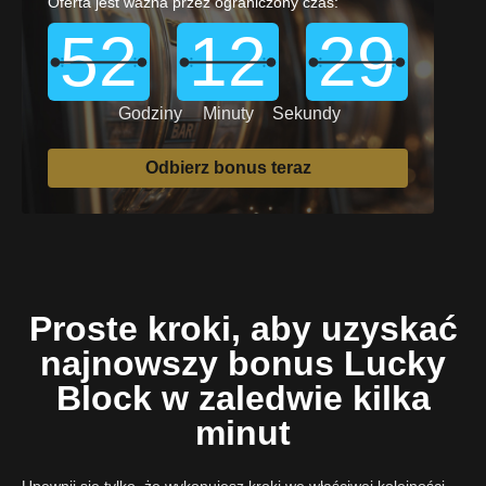
52
12
29
Godziny
Minuty
Sekundy
Odbierz bonus teraz
Proste kroki, aby uzyskać
najnowszy bonus Lucky
Block w zaledwie kilka
minut
Upewnij się tylko, że wykonujesz kroki we właściwej kolejności.