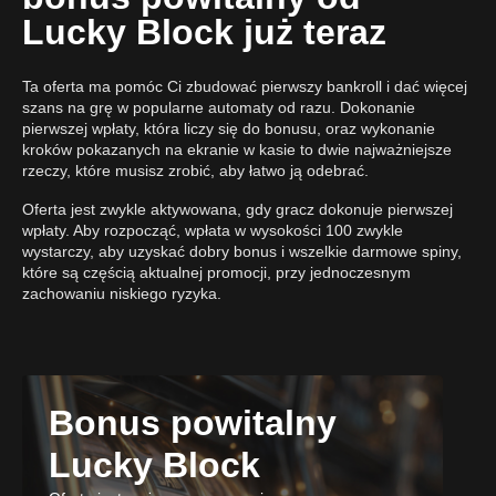
Lucky Block już teraz
Ta oferta ma pomóc Ci zbudować pierwszy bankroll i dać więcej
szans na grę w popularne automaty od razu. Dokonanie
pierwszej wpłaty, która liczy się do bonusu, oraz wykonanie
kroków pokazanych na ekranie w kasie to dwie najważniejsze
rzeczy, które musisz zrobić, aby łatwo ją odebrać.
Oferta jest zwykle aktywowana, gdy gracz dokonuje pierwszej
wpłaty. Aby rozpocząć, wpłata w wysokości 100 zwykle
wystarczy, aby uzyskać dobry bonus i wszelkie darmowe spiny,
które są częścią aktualnej promocji, przy jednoczesnym
zachowaniu niskiego ryzyka.
Bonus powitalny
Lucky Block
Oferta jest ważna przez ograniczony czas: