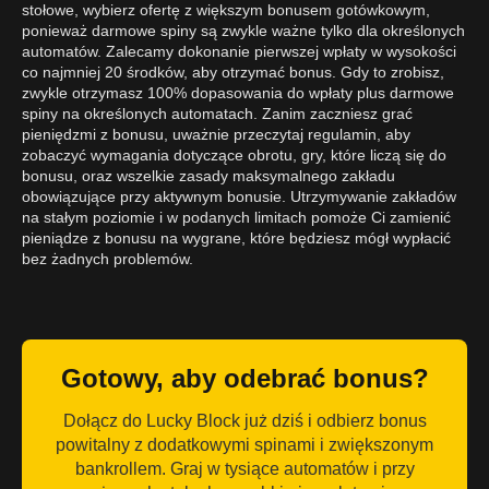
stołowe, wybierz ofertę z większym bonusem gotówkowym,
ponieważ darmowe spiny są zwykle ważne tylko dla określonych
automatów. Zalecamy dokonanie pierwszej wpłaty w wysokości
co najmniej 20 środków, aby otrzymać bonus. Gdy to zrobisz,
zwykle otrzymasz 100% dopasowania do wpłaty plus darmowe
spiny na określonych automatach. Zanim zaczniesz grać
pieniędzmi z bonusu, uważnie przeczytaj regulamin, aby
zobaczyć wymagania dotyczące obrotu, gry, które liczą się do
bonusu, oraz wszelkie zasady maksymalnego zakładu
obowiązujące przy aktywnym bonusie. Utrzymywanie zakładów
na stałym poziomie i w podanych limitach pomoże Ci zamienić
pieniądze z bonusu na wygrane, które będziesz mógł wypłacić
bez żadnych problemów.
Gotowy, aby odebrać bonus?
Dołącz do Lucky Block już dziś i odbierz bonus
powitalny z dodatkowymi spinami i zwiększonym
bankrollem. Graj w tysiące automatów i przy
żywych stołach z szybkimi wypłatami.