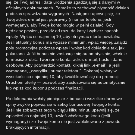
się, że Twój adres i data urodzenia zgadzają się z danymi w
oficjalnych dokumentach. Pomoże to zachować płynność działań
podczas sprawdzania wygranych. Następnie upewnij się, że
Twój adres e-mail jest poprawny (i numer telefonu, jeśli
wymagany), aby Twoje konto mogło w pełni działać. Gdy
będziesz pewien, przejdź od razu do kasy i wybierz sposób
wpłaty. Wpłać co najmniej 10, aby otrzymać ofertę powitalną.
Jeśli aktualny bonus ma wyższe minimum, wpłać więcej. Znajdź
pole promocyjne podczas wpłaty i wpisz kod dokładnie tak, jak
pokazano. Jeśli bonus nie zastosuje się automatycznie, właśnie
to musisz zrobić. Tworzenie konta: adres e-mail, hasło i dane
osobowe. Aby potwierdzić kontakt, kliknij link „e-mail”, a jeśli
wymagane, „zweryfikuj numer telefonu”. Dokonaj wpłaty w
wysokości co najmniej 10, aby kwalifikować się do promocji.
Uruchom ofertę — pozwól, aby zastosowała się automatycznie
lub wpisz kod kuponu podczas finalizacji.
Po dokonaniu wpłaty pieniądze z bonusu i wszelkie darmowe
spiny zwykle pojawią się w sekcji bonusowej Twojego konta.
Jeśli nie zobaczysz tego w ciągu kilku minut, upewnij się, że
wpłaciłeś co najmniej 10, użyłeś właściwego kodu (jeśli
wymagany) i że Twoje konto nie jest zablokowane z powodu
brakujących informacji.