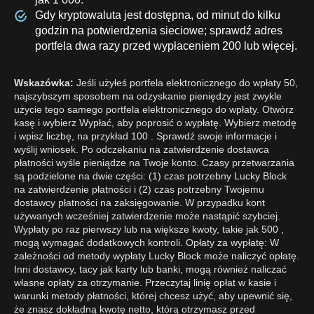
Gdy kryptowaluta jest dostępna, od minut do kilku
godzin na potwierdzenia sieciowe; sprawdź adres
portfela dwa razy przed wypłaceniem 200 lub więcej.
Wskazówka:
Jeśli użyłeś portfela elektronicznego do wpłaty 50,
najszybszym sposobem na odzyskanie pieniędzy jest zwykle
użycie tego samego portfela elektronicznego do wpłaty. Otwórz
kasę i wybierz Wypłać, aby poprosić o wypłatę. Wybierz metodę
i wpisz liczbę, na przykład 100 . Sprawdź swoje informacje i
wyślij wniosek. Po odczekaniu na zatwierdzenie dostawca
płatności wyśle pieniądze na Twoje konto. Czasy przetwarzania
są podzielone na dwie części: (1) czas potrzebny Lucky Block
na zatwierdzenie płatności i (2) czas potrzebny Twojemu
dostawcy płatności na zaksięgowanie. W przypadku kont
używanych wcześniej zatwierdzenie może nastąpić szybciej.
Wypłaty po raz pierwszy lub na większe kwoty, takie jak 500 ,
mogą wymagać dodatkowych kontroli. Opłaty za wypłatę: W
zależności od metody wypłaty Lucky Block może naliczyć opłatę.
Inni dostawcy, tacy jak karty lub banki, mogą również naliczać
własne opłaty za otrzymanie. Przeczytaj linię opłat w kasie i
warunki metody płatności, której chcesz użyć, aby upewnić się,
że znasz dokładną kwotę netto, którą otrzymasz przed