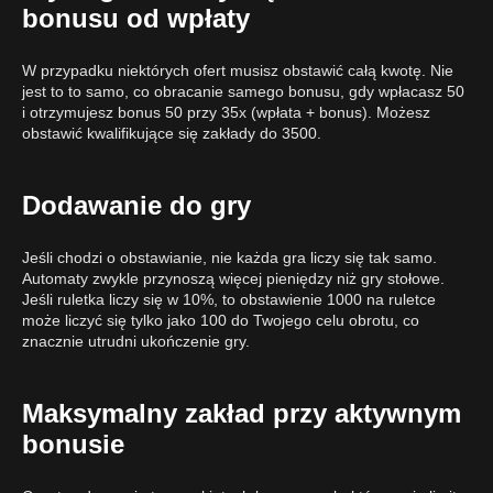
bonusu od wpłaty
W przypadku niektórych ofert musisz obstawić całą kwotę. Nie
jest to to samo, co obracanie samego bonusu, gdy wpłacasz 50
i otrzymujesz bonus 50 przy 35x (wpłata + bonus). Możesz
obstawić kwalifikujące się zakłady do 3500.
Dodawanie do gry
Jeśli chodzi o obstawianie, nie każda gra liczy się tak samo.
Automaty zwykle przynoszą więcej pieniędzy niż gry stołowe.
Jeśli ruletka liczy się w 10%, to obstawienie 1000 na ruletce
może liczyć się tylko jako 100 do Twojego celu obrotu, co
znacznie utrudni ukończenie gry.
Maksymalny zakład przy aktywnym
bonusie
Często zdarza się to w pakietach bonusowych, które mają limit