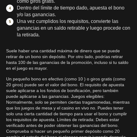
como giros gratis.
Dentro del límite de tiempo dado, apuesta el bono
y/o las ganancias.
Una vez cumplidos los requisitos, convierte las
ganancias en un saldo retirable y luego procede con
la retirada.
Suele haber una cantidad máxima de dinero que se puede
retirar de un bono sin depósito. Por otro lado, podrías retirar
hasta 100 de las ganancias de la promoción, incluso si tu saldo
en el juego es mayor.
Un pequeño bono en efectivo (como 10 ) o giros gratis (como
20 giros) puede ser el valor del bono. El requisito de apuesta
suele aplicarse a los fondos de bonificación, pero también
puede aplicarse a las ganancias. Juegos elegibles:
Normalmente, solo se permiten ciertas tragamonedas, mientras
que los juegos de mesa y el casino en vivo no. Puedes tener
solo una cierta cantidad de tiempo para usar el bono y cumplir
los requisitos de apuesta. Límites de retirada: Debes estar
verificado antes de poder obtener las ganancias del bono.
Comprueba si hacer un pequeño primer depósito como 20