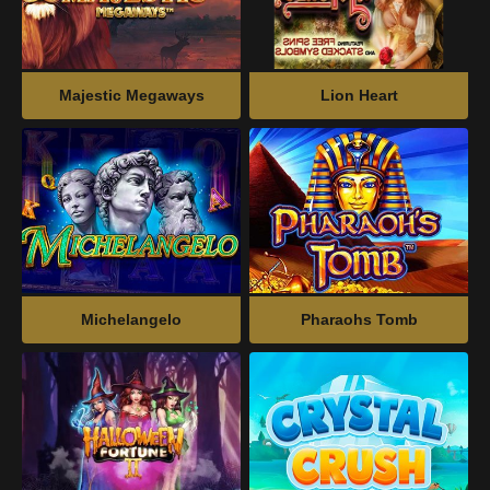
Majestic Megaways
Jackpot Builders
Michelangelo
Pharaohs Tomb