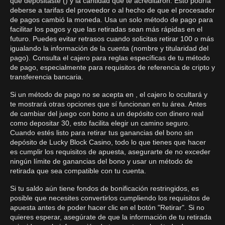
que depositaste () y la cantidad que te acreditaron. Esto podría
deberse a tarifas del proveedor o al hecho de que el procesador
de pagos cambió la moneda. Usa un solo método de pago para
facilitar los pagos y que las retiradas sean más rápidas en el
futuro. Puedes evitar retrasos cuando solicitas retirar 100 o más
igualando la información de la cuenta (nombre y titularidad del
pago). Consulta el cajero para reglas específicas de tu método
de pago, especialmente para requisitos de referencia de cripto y
transferencia bancaria.
Si un método de pago no se acepta en , el cajero lo ocultará y
te mostrará otras opciones que sí funcionan en tu área. Antes
de cambiar del juego con bono a un depósito con dinero real
como depositar 30, esto facilita elegir un camino seguro.
Cuando estés listo para retirar tus ganancias del bono sin
depósito de Lucky Block Casino, todo lo que tienes que hacer
es cumplir los requisitos de apuesta, asegurarte de no exceder
ningún límite de ganancias del bono y usar un método de
retirada que sea compatible con tu cuenta.
Si tu saldo aún tiene fondos de bonificación restringidos, es
posible que necesites convertirlos cumpliendo los requisitos de
apuesta antes de poder hacer clic en el botón "Retirar". Si no
quieres esperar, asegúrate de que la información de tu retirada