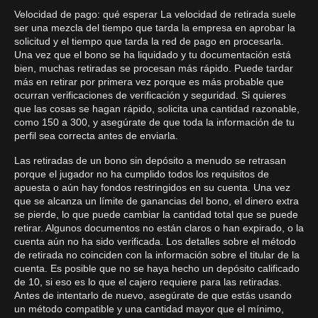
Velocidad de pago: qué esperar La velocidad de retirada suele
ser una mezcla del tiempo que tarda la empresa en aprobar la
solicitud y el tiempo que tarda la red de pago en procesarla.
Una vez que el bono se ha liquidado y tu documentación está
bien, muchas retiradas se procesan más rápido. Puede tardar
más en retirar por primera vez porque es más probable que
ocurran verificaciones de verificación y seguridad. Si quieres
que las cosas se hagan rápido, solicita una cantidad razonable,
como 150 a 300, y asegúrate de que toda la información de tu
perfil sea correcta antes de enviarla.
Las retiradas de un bono sin depósito a menudo se retrasan
porque el jugador no ha cumplido todos los requisitos de
apuesta o aún hay fondos restringidos en su cuenta. Una vez
que se alcanza un límite de ganancias del bono, el dinero extra
se pierde, lo que puede cambiar la cantidad total que se puede
retirar. Algunos documentos no están claros o han expirado, o la
cuenta aún no ha sido verificada. Los detalles sobre el método
de retirada no coinciden con la información sobre el titular de la
cuenta. Es posible que no se haya hecho un depósito calificado
de 10, si eso es lo que el cajero requiere para las retiradas.
Antes de intentarlo de nuevo, asegúrate de que estás usando
un método compatible y una cantidad mayor que el mínimo,