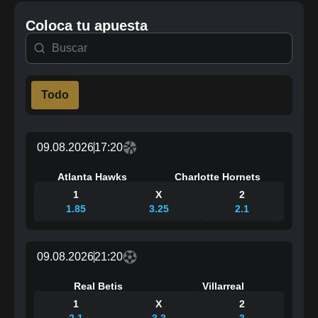
Coloca tu apuesta
Todo
09.08.2026
17:20
Atlanta Hawks
Charlotte Hornets
1
X
2
1.85
3.25
2.1
09.08.2026
21:20
Real Betis
Villarreal
1
X
2