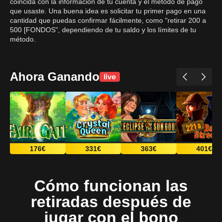
coincida con la información de tu cuenta y el método de pago
que usaste. Una buena idea es solicitar tu primer pago en una
cantidad que puedas confirmar fácilmente, como "retirar 200 a
500 [FONDOS", dependiendo de tu saldo y los límites de tu
método.
Ahora Ganando
176€
331€
363€
401€
Cómo funcionan las
retiradas después de
jugar con el bono