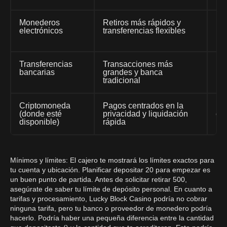
Monederos
Retiros más rápidos y
In
electrónicos
transferencias flexibles
Transferencias
Transacciones más
El
bancarias
grandes y banca
un
tradicional
Criptomoneda
Pagos centrados en la
De
(donde esté
privacidad y liquidación
co
disponible)
rápida
re
Mínimos y límites: El cajero te mostrará los límites exactos para
tu cuenta y ubicación. Planificar depositar 20 para empezar es
un buen punto de partida. Antes de solicitar retirar 500,
asegúrate de saber tu límite de depósito personal. En cuanto a
tarifas y procesamiento, Lucky Block Casino podría no cobrar
ninguna tarifa, pero tu banco o proveedor de monedero podría
hacerlo. Podría haber una pequeña diferencia entre la cantidad