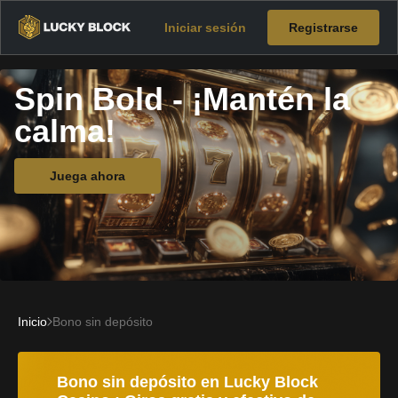
Iniciar sesión
Registrarse
Spin Bold - ¡Mantén la
calma!
Juega ahora
Inicio
Bono sin depósito
Bono sin depósito en Lucky Block