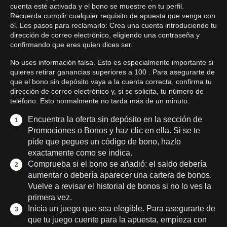
cuenta esté activada y el bono se muestre en tu perfil.
Recuerda cumplir cualquier requisito de apuesta que venga con
él. Los pasos para reclamarlo: Crea una cuenta introduciendo tu
dirección de correo electrónico, eligiendo una contraseña y
confirmando que eres quien dices ser.
No uses información falsa. Esto es especialmente importante si
quieres retirar ganancias superiores a 100 . Para asegurarte de
que el bono sin depósito vaya a la cuenta correcta, confirma tu
dirección de correo electrónico y, si se solicita, tu número de
teléfono. Esto normalmente no tarda más de un minuto.
Encuentra la oferta sin depósito en la sección de
Promociones o Bonos y haz clic en ella. Si se te
pide que pegues un código de bono, hazlo
exactamente como se indica.
Comprueba si el bono se añadió: el saldo debería
aumentar o debería aparecer una cartera de bonos.
Vuelve a revisar el historial de bonos si no lo ves la
primera vez.
Inicia un juego que sea elegible. Para asegurarte de
que tu juego cuente para la apuesta, empieza con