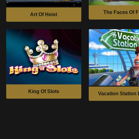
The Faces Of F
Art Of Heist
King Of Slots
Vacation Station