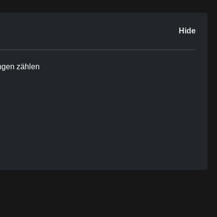
Hide
ngen zählen