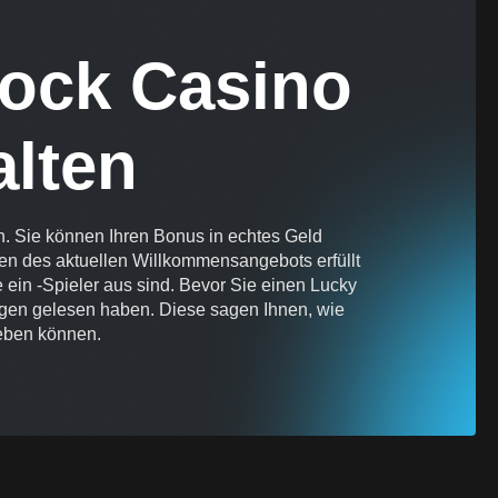
lock Casino
alten
n. Sie können Ihren Bonus in echtes Geld
en des aktuellen Willkommensangebots erfüllt
ein -Spieler aus sind. Bevor Sie einen Lucky
ngen gelesen haben. Diese sagen Ihnen, wie
eben können.