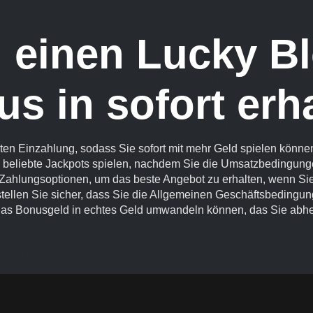
 einen Lucky B
s in sofort erh
sten Einzahlung, sodass Sie sofort mit mehr Geld spielen könne
 beliebte Jackpots spielen, nachdem Sie die Umsatzbedingung
 Zahlungsoptionen, um das beste Angebot zu erhalten, wenn Sie 
ellen Sie sicher, dass Sie die Allgemeinen Geschäftsbedingu
 das Bonusgeld in echtes Geld umwandeln können, das Sie abh