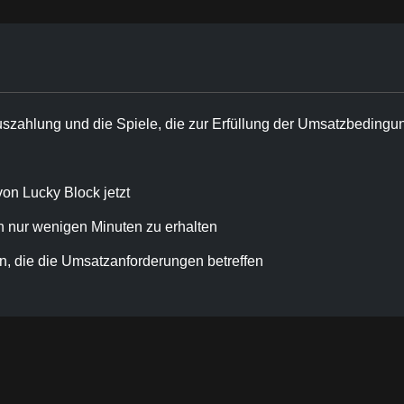
szahlung und die Spiele, die zur Erfüllung der Umsatzbedingu
on Lucky Block jetzt
n nur wenigen Minuten zu erhalten
 die die Umsatzanforderungen betreffen