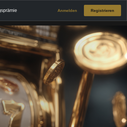
gsprämie
Anmelden
Registrieren