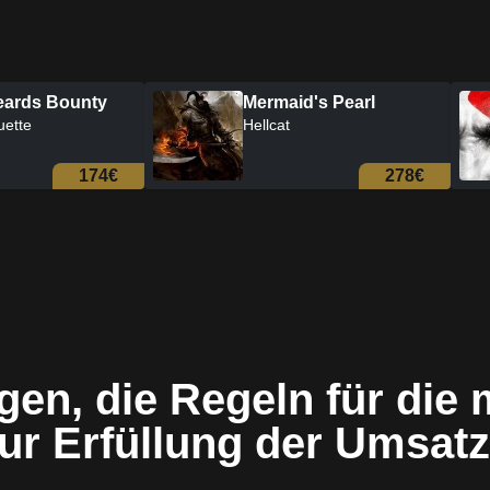
Alchemy Bingo
Blackbeards Bounty
la
Mrs_coquette
445€
174€
en, die Regeln für die
 zur Erfüllung der Umsa