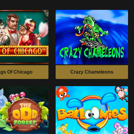
gs Of Chicago
Crazy Chameleons