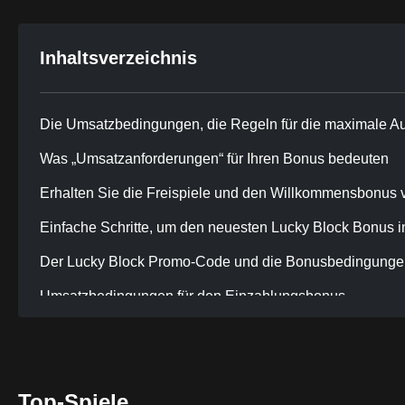
Inhaltsverzeichnis
Die Umsatzbedingungen, die Regeln für die maximale Au
Was „Umsatzanforderungen“ für Ihren Bonus bedeuten
Erhalten Sie die Freispiele und den Willkommensbonus v
Einfache Schritte, um den neuesten Lucky Block Bonus i
Der Lucky Block Promo-Code und die Bonusbedingungen,
Umsatzbedingungen für den Einzahlungsbonus
Hinzufügen zum Spiel
Maximaler Einsatz, während der Bonus aktiv ist
Top-Spiele
Zeitlimit