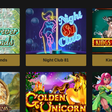
e Ihren Bonus in wenigen Minuten
en bei Lucky Block Casino
men, ist es eine gute Idee, drei nützliche Limits zu prüfen
onds
Night Club 81
Kin