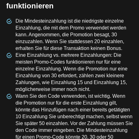
funktionieren
Die Mindesteinzahlung ist die niedrigste einzelne
Einzahlung, die mit dem Promo verwendet werden
kann. Angenommen, die Promotion besagt, 30
einzuzahlen. Wenn Sie stattdessen 20 einzahlen,
erhalten Sie für diese Transaktion keinen Bonus.
Eine Einzahlung vs. mehrere Einzahlungen: Die
meisten Promo-Codes funktionieren nur für eine
einzelne Einzahlung. Wenn die Promotion nur eine
Einzahlung von 30 erfordert, zählen zwei kleinere
Zahlungen, wie Einzahlung 15 und Einzahlung 15,
möglicherweise immer noch nicht.
Wann Sie den Code verwenden, ist wichtig. Wenn
die Promotion nur für die erste Einzahlung gilt,
könnte das Hinzufügen nach einer bereits getätigten
10 Einzahlung Sie unberechtigt machen, selbst wenn
Sie später 50 einzahlen. Vor der Zahlung müssen Sie
den Code immer eingeben. Die Mindesteinzahlung
für einen Promo-Code könnte 20, 30 oder 50