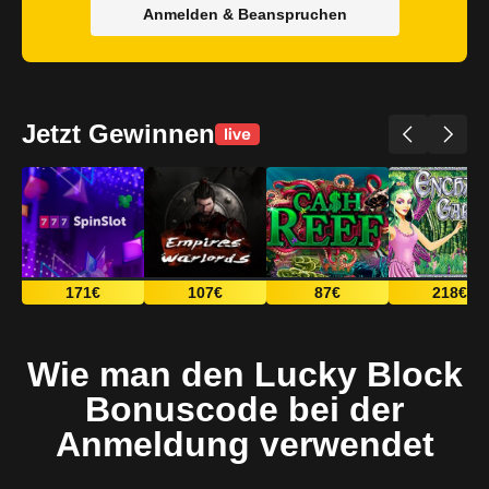
Anmelden & Beanspruchen
Jetzt Gewinnen
171€
107€
87€
218€
Wie man den Lucky Block
Bonuscode bei der
Anmeldung verwendet