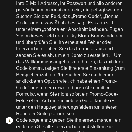
Ihre E-Mail-Adresse, Ihr Passwort und alle anderen
persönlichen Informationen ein, die gefragt werden.
Suchen Sie das Feld, das „Promo-Code“, „Bonus-
Code“ oder etwas Ähnliches sagt. Es kann sich
unter einem „optionalen“ Abschnitt befinden. Fügen
Sie in dieses Feld den Lucky Block Bonuscode ein
und überprüfen Sie ihn erneut auf Fehler oder
Leerzeichen. Füllen Sie das Formular aus und
senden Sie es ab, um ein Konto zu erstellen。 Um
das Willkommensangebot zu erhalten, das mit dem
Code kommt, tätigen Sie Ihre erste Einzahlung (zum
Beispiel einzahlen 20). Suchen Sie nach einer
anklickbaren Option wie „Ich habe einen Promo-
Code“ oder einem erweiterbaren Abschnitt im
Formular, wenn Sie nicht sofort ein Promo-Code-
Feld sehen. Auf einem mobilen Gerät könnte es
unter den Hauptregistrierungsfeldern am unteren
Rand der Seite platziert sein.
Code abgelehnt; geben Sie ihn erneut manuell ein,
entfernen Sie alle Leerzeichen und stellen Sie