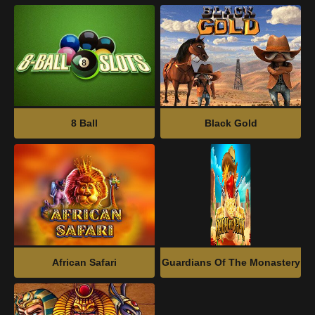
8 Ball
Black Gold
African Safari
Guardians Of The Monastery