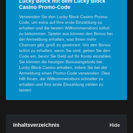
Lucky Block mit dem Lucky Block
Casino Promo-Code
Verwenden Sie den Lucky Block Casino Promo-
Code, um extra auf Ihre erste Einzahlung zu
erhalten und die besten Willkommensboni sofort
zu bekommen. Spieler aus können den Bonus bei
der Anmeldung erhalten, was ihnen mehr
Chancen gibt, groß zu gewinnen. Um den Bonus
sofort zu erhalten, wenn Sie sind, geben Sie den
Code ein, bevor Sie Geld auf Ihr Konto einzahlen.
Sie können die heutigen Bonusangebote bei
Lucky Block Casino erhalten, indem Sie bei der
Anmeldung einen Promo-Code verwenden. Dies
hilft Ihnen, die Willkommensboni schneller zu
erhalten und Ihre erste Einzahlung zählen zu
lassen.
Inhaltsverzeichnis
Hide