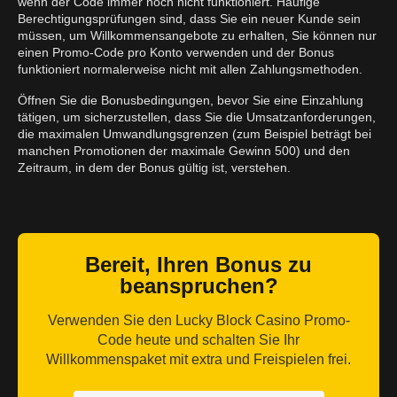
wenn der Code immer noch nicht funktioniert. Häufige
Berechtigungsprüfungen sind, dass Sie ein neuer Kunde sein
müssen, um Willkommensangebote zu erhalten, Sie können nur
einen Promo-Code pro Konto verwenden und der Bonus
funktioniert normalerweise nicht mit allen Zahlungsmethoden.
Öffnen Sie die Bonusbedingungen, bevor Sie eine Einzahlung
tätigen, um sicherzustellen, dass Sie die Umsatzanforderungen,
die maximalen Umwandlungsgrenzen (zum Beispiel beträgt bei
manchen Promotionen der maximale Gewinn 500) und den
Zeitraum, in dem der Bonus gültig ist, verstehen.
Bereit, Ihren Bonus zu
beanspruchen?
Verwenden Sie den Lucky Block Casino Promo-
Code heute und schalten Sie Ihr
Willkommenspaket mit extra und Freispielen frei.