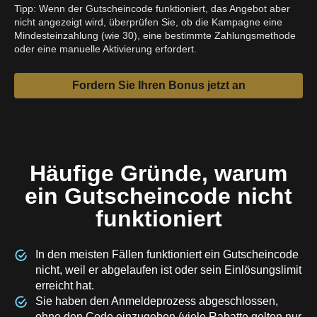
Tipp: Wenn der Gutscheincode funktioniert, das Angebot aber
nicht angezeigt wird, überprüfen Sie, ob die Kampagne eine
Mindesteinzahlung (wie 30), eine bestimmte Zahlungsmethode
oder eine manuelle Aktivierung erfordert.
Fordern Sie Ihren Bonus jetzt an
Häufige Gründe, warum
ein Gutscheincode nicht
funktioniert
In den meisten Fällen funktioniert ein Gutscheincode
nicht, weil er abgelaufen ist oder sein Einlösungslimit
erreicht hat.
Sie haben den Anmeldeprozess abgeschlossen,