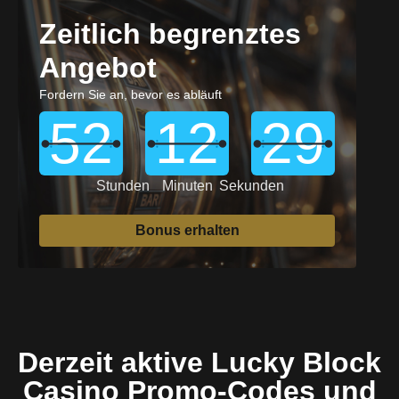
Zeitlich begrenztes
Angebot
Fordern Sie an, bevor es abläuft
52
12
28
Stunden
Minuten
Sekunden
Bonus erhalten
Derzeit aktive Lucky Block
Casino Promo-Codes und