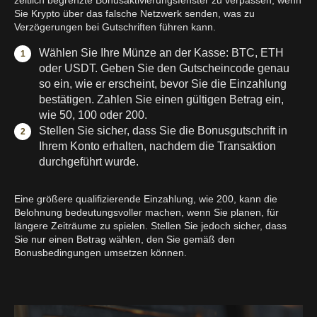
zeitlich begrenzte Bonusaktivierungsfenster zu verpassen, wenn
Sie Krypto über das falsche Netzwerk senden, was zu
Verzögerungen bei Gutschriften führen kann.
Wählen Sie Ihre Münze an der Kasse: BTC, ETH
oder USDT. Geben Sie den Gutscheincode genau
so ein, wie er erscheint, bevor Sie die Einzahlung
bestätigen. Zahlen Sie einen gültigen Betrag ein,
wie 50, 100 oder 200.
Stellen Sie sicher, dass Sie die Bonusgutschrift in
Ihrem Konto erhalten, nachdem die Transaktion
durchgeführt wurde.
Eine größere qualifizierende Einzahlung, wie 200, kann die
Belohnung bedeutungsvoller machen, wenn Sie planen, für
längere Zeiträume zu spielen. Stellen Sie jedoch sicher, dass
Sie nur einen Betrag wählen, den Sie gemäß den
Bonusbedingungen umsetzen können.