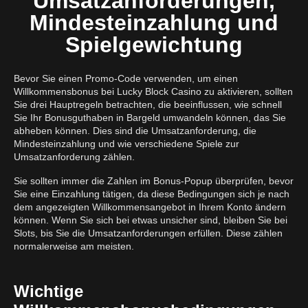
Umsatzanforderungen,
Mindesteinzahlung und
Spielgewichtung
Bevor Sie einen Promo-Code verwenden, um einen
Willkommensbonus bei Lucky Block Casino zu aktivieren, sollten
Sie drei Hauptregeln betrachten, die beeinflussen, wie schnell
Sie Ihr Bonusguthaben in Bargeld umwandeln können, das Sie
abheben können. Dies sind die Umsatzanforderung, die
Mindesteinzahlung und wie verschiedene Spiele zur
Umsatzanforderung zählen.
Sie sollten immer die Zahlen im Bonus-Popup überprüfen, bevor
Sie eine Einzahlung tätigen, da diese Bedingungen sich je nach
dem angezeigten Willkommensangebot in Ihrem Konto ändern
können. Wenn Sie sich bei etwas unsicher sind, bleiben Sie bei
Slots, bis Sie die Umsatzanforderungen erfüllen. Diese zählen
normalerweise am meisten.
Wichtige