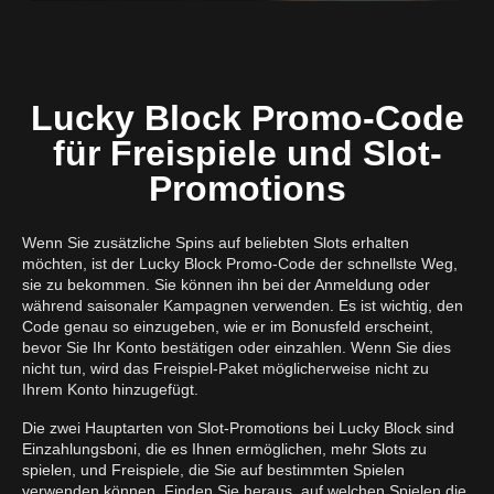
Lucky Block Promo-Code
für Freispiele und Slot-
Promotions
Wenn Sie zusätzliche Spins auf beliebten Slots erhalten
möchten, ist der Lucky Block Promo-Code der schnellste Weg,
sie zu bekommen. Sie können ihn bei der Anmeldung oder
während saisonaler Kampagnen verwenden. Es ist wichtig, den
Code genau so einzugeben, wie er im Bonusfeld erscheint,
bevor Sie Ihr Konto bestätigen oder einzahlen. Wenn Sie dies
nicht tun, wird das Freispiel-Paket möglicherweise nicht zu
Ihrem Konto hinzugefügt.
Die zwei Hauptarten von Slot-Promotions bei Lucky Block sind
Einzahlungsboni, die es Ihnen ermöglichen, mehr Slots zu
spielen, und Freispiele, die Sie auf bestimmten Spielen