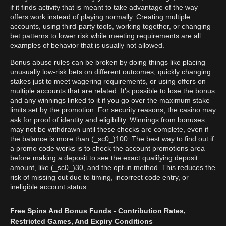
if it finds activity that is meant to take advantage of the way
offers work instead of playing normally. Creating multiple
accounts, using third-party tools, working together, or changing
bet patterns to lower risk while meeting requirements are all
examples of behavior that is usually not allowed.
Bonus abuse rules can be broken by doing things like placing
unusually low-risk bets on different outcomes, quickly changing
stakes just to meet wagering requirements, or using offers on
multiple accounts that are related. It's possible to lose the bonus
and any winnings linked to it if you go over the maximum stake
limits set by the promotion. For security reasons, the casino may
ask for proof of identity and eligibility. Winnings from bonuses
may not be withdrawn until these checks are complete, even if
the balance is more than (_sc0_)100. The best way to find out if
a promo code works is to check the account promotions area
before making a deposit to see the exact qualifying deposit
amount, like (_sc0_)30, and the opt-in method. This reduces the
risk of missing out due to timing, incorrect code entry, or
ineligible account status.
Free Spins And Bonus Funds - Contribution Rates,
Restricted Games, And Expiry Conditions