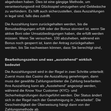
abgehoben haben. Dies ist eine gängige Methode, um
verantwortungsvoll mit Glücksspiel umzugehen und Geldwäsche
zu verhindern. Es hilft auch sicherzustellen, dass Auszahlungen
in legal sind, falls dies zutrifft.
Die Auszahlung kann zurückgehalten werden, bis die
Bonusbedingungen erfüllt oder der Bonus storniert ist, wenn Sie
aktive Boni oder Umsatzbedingungen haben, die erfüllt werden
müssen. Wenn Sie versuchen, 100 abzuheben, während ein
Bonus noch gesperrt ist, kann der Antrag zurückgehalten
werden, bis Sie nachweisen können, dass Sie berechtigt sind。
Bearbeitungszeiten und was „ausstehend“ wirklich
bedeutet
Die Auszahlungszeit wird in der Regel in zwei Schritte unterteilt:
Zuerst muss das Casino die Auszahlung genehmigen, dann
muss der gewählte Zahlungsanbieter die Zahlung bearbeiten.
Ihre Auszahlung kann als „Ausstehend“ angezeigt werden,
während die Know Your Customer (KYC)- und
Sicherheitsprüfungen durchgeführt werden. Der Status ändert
sich in der Regel nach der Genehmigung in „Verarbeitet“. Die
Geschwindigkeit der Überweisung hängt dann von der
Zahlungsmethode ab.