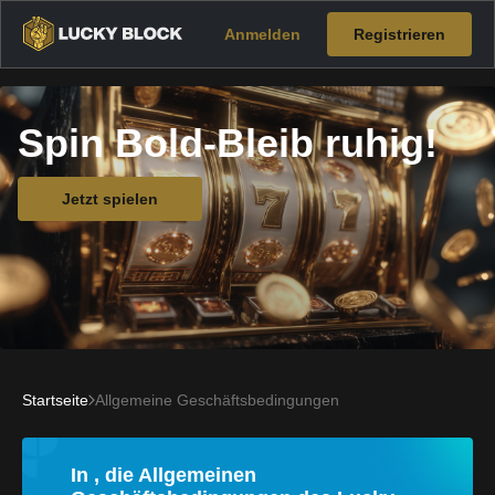
Anmelden
Registrieren
Spin Bold-Bleib ruhig!
Jetzt spielen
Startseite
Allgemeine Geschäftsbedingungen
In , die Allgemeinen