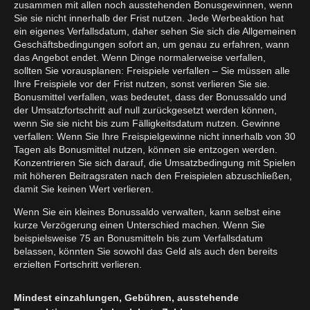
zusammen mit allen noch ausstehenden Bonusgewinnen, wenn
Sie sie nicht innerhalb der Frist nutzen. Jede Werbeaktion hat
ein eigenes Verfallsdatum, daher sehen Sie sich die Allgemeinen
Geschäftsbedingungen sofort an, um genau zu erfahren, wann
das Angebot endet. Wenn Dinge normalerweise verfallen,
sollten Sie vorausplanen: Freispiele verfallen – Sie müssen alle
Ihre Freispiele vor der Frist nutzen, sonst verlieren Sie sie.
Bonusmittel verfallen, was bedeutet, dass der Bonussaldo und
der Umsatzfortschritt auf null zurückgesetzt werden können,
wenn Sie sie nicht bis zum Fälligkeitsdatum nutzen. Gewinne
verfallen: Wenn Sie Ihre Freispielgewinne nicht innerhalb von 30
Tagen als Bonusmittel nutzen, können sie entzogen werden.
Konzentrieren Sie sich darauf, die Umsatzbedingung mit Spielen
mit höheren Beitragsraten nach den Freispielen abzuschließen,
damit Sie keinen Wert verlieren.
Wenn Sie ein kleines Bonussaldo verwalten, kann selbst eine
kurze Verzögerung einen Unterschied machen. Wenn Sie
beispielsweise 75 an Bonusmitteln bis zum Verfallsdatum
belassen, könnten Sie sowohl das Geld als auch den bereits
erzielten Fortschritt verlieren.
Mindest einzahlungen, Gebühren, ausstehende