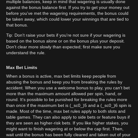
multiple balances, keep in mind that wagering is usually done
against the bonus balance first. If you try to get your money out
before you've met the wagering requirements, the bonus could
be taken away, which could lower your winnings that are tied to
that bonus.
Tip: Don't raise your bets if you're not sure if your wagering is
based on the bonus alone or on the bonus plus your deposit.
Don't clear more slowly than expected; first make sure you
understand the rule.
Max Bet Limits
When a bonus is active, max bet limits keep people from
abusing the bonus and keep you from breaking the rules by
accident. When you use a welcome bonus to play, you can't bet
more than the maximum amount allowed per spin, hand, or
round. It's possible to be punished for breaking the rules more
than once if the maximum bet is (_sc0_)5 and a (_sc0_)6 spin is
made. Most of the time, max bet rules apply to both slots and
table games. They can also apply to side bets or feature buys if
they are seen as higher-risk bets. If you like higher stakes, you
might want to finish wagering at or below the cap first. Then,
wait until the bonus has been fully cleared and taken out of your