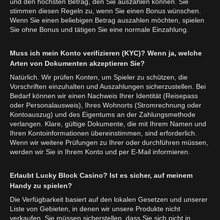
und den höchsten Betrag, den Sie auszahlen können. Sie
stimmen diesen Regeln zu, wenn Sie einen Bonus wünschen.
Wenn Sie einen beliebigen Betrag auszahlen möchten, spielen
Sie ohne Bonus und tätigen Sie eine normale Einzahlung.
Muss ich mein Konto verifizieren (KYC)? Wenn ja, welche
Arten von Dokumenten akzeptieren Sie?
Natürlich. Wir prüfen Konten, um Spieler zu schützen, die
Vorschriften einzuhalten und Auszahlungen sicherzustellen. Bei
Bedarf können wir einen Nachweis Ihrer Identität (Reisepass
oder Personalausweis), Ihres Wohnorts (Stromrechnung oder
Kontoauszug) und des Eigentums an der Zahlungsmethode
verlangen. Klare, gültige Dokumente, die mit Ihrem Namen und
Ihren Kontoinformationen übereinstimmen, sind erforderlich.
Wenn wir weitere Prüfungen zu Ihrer oder durchführen müssen,
werden wir Sie in Ihrem Konto und per E-Mail informieren.
Erlaubt Lucky Block Casino? Ist es sicher, auf meinem
Handy zu spielen?
Die Verfügbarkeit basiert auf den lokalen Gesetzen und unserer
Liste von Gebieten, in denen wir unsere Produkte nicht
verkaufen. Sie müssen sicherstellen, dass Sie sich nicht in