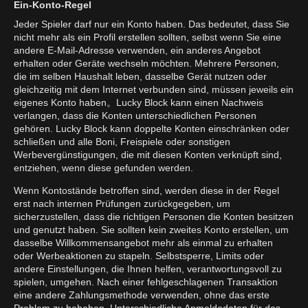
Ein-Konto-Regel
Jeder Spieler darf nur ein Konto haben. Das bedeutet, dass Sie
nicht mehr als ein Profil erstellen sollten, selbst wenn Sie eine
andere E-Mail-Adresse verwenden, ein anderes Angebot
erhalten oder Geräte wechseln möchten. Mehrere Personen,
die im selben Haushalt leben, dasselbe Gerät nutzen oder
gleichzeitig mit dem Internet verbunden sind, müssen jeweils ein
eigenes Konto haben。Lucky Block kann einen Nachweis
verlangen, dass die Konten unterschiedlichen Personen
gehören. Lucky Block kann doppelte Konten einschränken oder
schließen und alle Boni, Freispiele oder sonstigen
Werbevergünstigungen, die mit diesen Konten verknüpft sind,
entziehen, wenn diese gefunden werden.
Wenn Kontostände betroffen sind, werden diese in der Regel
erst nach internen Prüfungen zurückgegeben, um
sicherzustellen, dass die richtigen Personen die Konten besitzen
und genutzt haben. Sie sollten kein zweites Konto erstellen, um
dasselbe Willkommensangebot mehr als einmal zu erhalten
oder Werbeaktionen zu stapeln. Selbstsperre, Limits oder
andere Einstellungen, die Ihnen helfen, verantwortungsvoll zu
spielen, umgehen. Nach einer fehlgeschlagenen Transaktion
eine andere Zahlungsmethode verwenden, ohne das erste