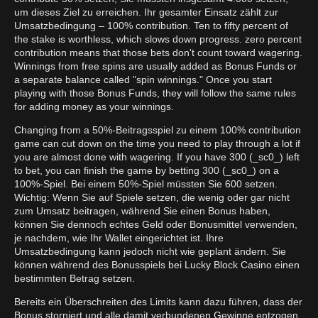
um dieses Ziel zu erreichen. Ihr gesamter Einsatz zählt zur
Umsatzbedingung – 100% contribution. Ten to fifty percent of
the stake is worthless, which slows down progress. zero percent
contribution means that those bets don't count toward wagering.
Winnings from free spins are usually added as Bonus Funds or
a separate balance called "spin winnings." Once you start
playing with those Bonus Funds, they will follow the same rules
for adding money as your winnings.
Changing from a 50%-Beitragsspiel zu einem 100% contribution
game can cut down on the time you need to play through a lot if
you are almost done with wagering. If you have 300 (_sc0_) left
to bet, you can finish the game by betting 300 (_sc0_) on a
100%-Spiel. Bei einem 50%-Spiel müssten Sie 600 setzen.
Wichtig: Wenn Sie auf Spiele setzen, die wenig oder gar nicht
zum Umsatz beitragen, während Sie einen Bonus haben,
können Sie dennoch echtes Geld oder Bonusmittel verwenden,
je nachdem, wie Ihr Wallet eingerichtet ist. Ihre
Umsatzbedingung kann jedoch nicht wie geplant ändern. Sie
können während des Bonusspiels bei Lucky Block Casino einen
bestimmten Betrag setzen.
Bereits ein Überschreiten des Limits kann dazu führen, dass der
Bonus storniert und alle damit verbundenen Gewinne entzogen