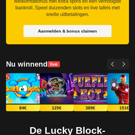
welkomstbonus met extra spins en een verhoogde
bankroll. Speel duizenden slots en live tafels met
snelle uitbetalingen.
Aanmelden & bonus claimen
Nu winnend
84€
125€
389€
151€
De Lucky Block-