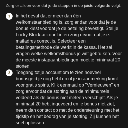
Zorg er alleen voor dat je de stappen in de juiste volgorde volgt.
In het geval dat er meer dan één
welkomstaanbieding is, zorg er dan voor dat je de
bonus kiest voordat je de betaling bevestigt. Stel je
Lucky Block-account in en zorg ervoor dat je e-
mailadres correct is. Selecteer een
betalingsmethode die werkt in de kassa. Het zal
vragen welke welkomstbonus je wilt gebruiken. Voor
de meeste instapaanbiedingen moet je minimaal 20
storten.
Toegang tot je account om te zien hoeveel
bonusgeld je nog hebt en of je in aanmerking komt
voor gratis spins. Klik eenmaal op "Vernieuwen" en
zorg ervoor dat de storting aan de minimumeis
voldeed als de bonus niet meteen verschijnt. Als je
minimaal 20 hebt ingevoerd en je bonus niet ziet,
neem dan contact op met de ondersteuning met het
tijdstip en het bedrag van je storting. Zij kunnen het
snel oplossen.