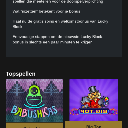
spellen die meetellen voor de doorspelverplichting
Wat "inzetten" betekent voor je bonus
Haal nu de gratis spins en welkomstbonus van Lucky
Block
Eenvoudige stappen om de nieuwste Lucky Block-
bonus in slechts een paar minuten te krijgen
De Lucky Block-promocode en bonusvoorwaarden die
van invloed zijn op het inzetten
Inzetvereisten voor stortingsbonus
Topspellen
Toevoegen aan het spel
Maximale inzet terwijl de bonus actief is
Tijdslimiet
Maximale uitbetaling en limieten op opnames
Maak een account aan bij Lucky Block en ontvang je
bonus binnen enkele minuten
Sugar Trail