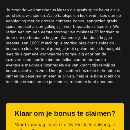
Je moet de welkomstbonus kiezen die gratis spins bevat als je
eerst slots wilt spelen. Als je tafelspellen leuk vindt, kies dan de
aanbieding met de grotere contante bonus, aangezien gratis
spins meestal alleen geldig zijn voor bepaalde slotspellen. We
raden aan om een eerste storting van minimaal 20 fondsen te
doen om de bonus te krijgen. Wanneer je dat doet, krijg je
meestal een 100% match op je storting plus gratis spins op
bepaalde slots. Voordat je begint met spelen met je bonusgeld,
lees de algemene voorwaarden zorgvuldig door om de
inzetvereisten, spellen die meetellen voor de bonus en
eventuele maximale inzetregels die van kracht zijn terwijl de
bonus actief is, te zien. Door je inzetten hetzelfde te houden en
binnen de gegeven limieten te blijven, help je je bonusgeld om
te zetten in winsten die je zonder problemen kunt opnemen.
Klaar om je bonus te claimen?
Word vandaag lid van Lucky Block en ontvang je