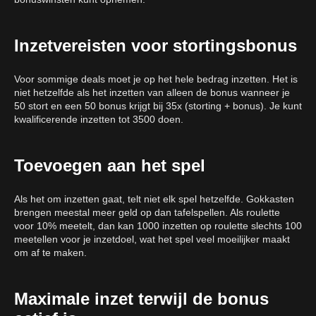
Inzetvereisten voor stortingsbonus
Voor sommige deals moet je op het hele bedrag inzetten. Het is
niet hetzelfde als het inzetten van alleen de bonus wanneer je
50 stort en een 50 bonus krijgt bij 35x (storting + bonus). Je kunt
kwalificerende inzetten tot 3500 doen.
Toevoegen aan het spel
Als het om inzetten gaat, telt niet elk spel hetzelfde. Gokkasten
brengen meestal meer geld op dan tafelspellen. Als roulette
voor 10% meetelt, dan kan 1000 inzetten op roulette slechts 100
meetellen voor je inzetdoel, wat het spel veel moeilijker maakt
om af te maken.
Maximale inzet terwijl de bonus