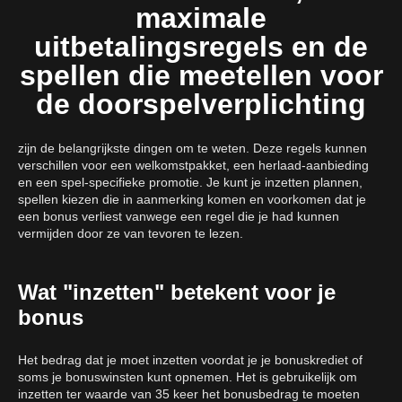
maximale
uitbetalingsregels en de
spellen die meetellen voor
de doorspelverplichting
zijn de belangrijkste dingen om te weten. Deze regels kunnen
verschillen voor een welkomstpakket, een herlaad-aanbieding
en een spel-specifieke promotie. Je kunt je inzetten plannen,
spellen kiezen die in aanmerking komen en voorkomen dat je
een bonus verliest vanwege een regel die je had kunnen
vermijden door ze van tevoren te lezen.
Wat "inzetten" betekent voor je
bonus
Het bedrag dat je moet inzetten voordat je je bonuskrediet of
soms je bonuswinsten kunt opnemen. Het is gebruikelijk om
inzetten ter waarde van 35 keer het bonusbedrag te moeten