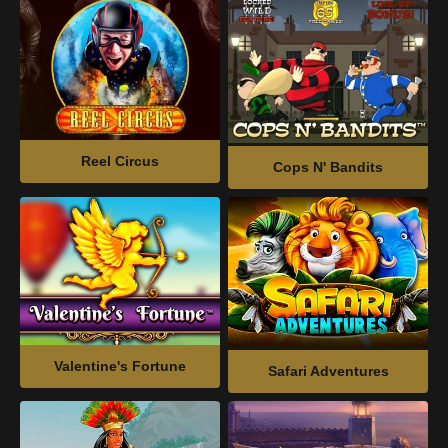
Reel Circus
Cops N' Bandits
Valentine's Fortune
Safari Adventures