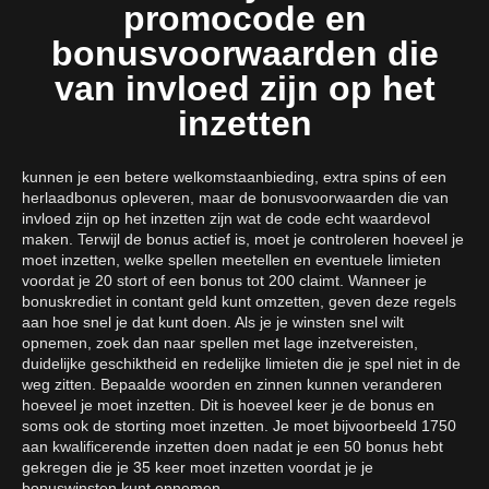
promocode en
bonusvoorwaarden die
van invloed zijn op het
inzetten
kunnen je een betere welkomstaanbieding, extra spins of een
herlaadbonus opleveren, maar de bonusvoorwaarden die van
invloed zijn op het inzetten zijn wat de code echt waardevol
maken. Terwijl de bonus actief is, moet je controleren hoeveel je
moet inzetten, welke spellen meetellen en eventuele limieten
voordat je 20 stort of een bonus tot 200 claimt. Wanneer je
bonuskrediet in contant geld kunt omzetten, geven deze regels
aan hoe snel je dat kunt doen. Als je je winsten snel wilt
opnemen, zoek dan naar spellen met lage inzetvereisten,
duidelijke geschiktheid en redelijke limieten die je spel niet in de
weg zitten. Bepaalde woorden en zinnen kunnen veranderen
hoeveel je moet inzetten. Dit is hoeveel keer je de bonus en
soms ook de storting moet inzetten. Je moet bijvoorbeeld 1750
aan kwalificerende inzetten doen nadat je een 50 bonus hebt
gekregen die je 35 keer moet inzetten voordat je je
bonuswinsten kunt opnemen.