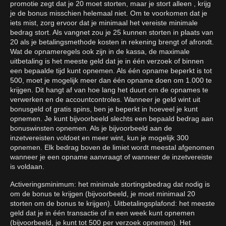
promotie zegt dat je 20 moet storten, maar je stort alleen , krijg
je de bonus misschien helemaal niet. Om te voorkomen dat je
iets mist, zorg ervoor dat je minimaal het vereiste minimale
bedrag stort. Als vangnet zou je 25 kunnen storten in plaats van
20 als je betalingsmethode kosten in rekening brengt of afrondt.
Wat de opnameregels ook zijn in de kassa, de maximale
uitbetaling is het meeste geld dat je in één verzoek of binnen
een bepaalde tijd kunt opnemen. Als één opname beperkt is tot
500, moet je mogelijk meer dan één opname doen om 1.000 te
krijgen. Dit hangt af van hoe lang het duurt om de opnames te
verwerken en de accountcontroles. Wanneer je geld wint uit
bonusgeld of gratis spins, ben je beperkt in hoeveel je kunt
opnemen. Je kunt bijvoorbeeld slechts een bepaald bedrag aan
bonuswinsten opnemen. Als je bijvoorbeeld aan de
inzetvereisten voldoet en meer wint, kun je mogelijk 300
opnemen. Elk bedrag boven de limiet wordt meestal afgenomen
wanneer je een opname aanvraagt of wanneer de inzetvereiste
is voldaan.
Activeringsminimum: het minimale stortingsbedrag dat nodig is
om de bonus te krijgen (bijvoorbeeld, je moet minimaal 20
storten om de bonus te krijgen). Uitbetalingsplafond: het meeste
geld dat je in één transactie of in een week kunt opnemen
(bijvoorbeeld, je kunt tot 500 per verzoek opnemen). Het