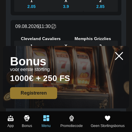
1
X
2
2.05
3.9
2.85
09.08.2026
11:30
Cleveland Cavaliers
Memphis Grizzlies
1
X
2
1.95
3.1
1.9
Bonus
voor eerste storting
09.08.2026
21:10
1000€ + 250 FS
Leicester City
Crystal Palace
1
X
2
Registreren
2.3
3.65
2.65
09.08.2026
08:50
App
Bonus
Menu
Promotiecode
Geen Stortingsbonus
Wolfsburg
Eintracht Frankfurt