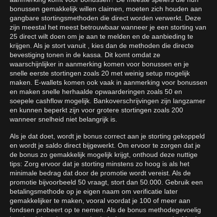
bonussen gemakkelijk willen claimen, moeten zich houden aan
gangbare stortingsmethoden die direct worden verwerkt. Deze
zijn meestal het meest betrouwbaar wanneer je een storting van
25 direct wilt doen om je aan te melden en de aanbieding te
krijgen. Als je stort vanuit , kies dan de methoden die directe
bevestiging tonen in de kassa. Dit komt omdat ze
waarschijnlijker in aanmerking komen voor bonussen en je
snelle eerste stortingen zoals 20 met weinig setup mogelijk
maken. E-wallets komen ook vaak in aanmerking voor bonussen
en maken snelle herhaalde opwaarderingen zoals 50 en
soepele cashflow mogelijk. Bankoverschrijvingen zijn langzamer
en kunnen beperkt zijn voor grotere stortingen zoals 200
wanneer snelheid niet belangrijk is.
Als je dat doet, wordt je bonus correct aan je storting gekoppeld
en wordt je saldo direct bijgewerkt. Om ervoor te zorgen dat je
de bonus zo gemakkelijk mogelijk krijgt, onthoud deze nuttige
tips: Zorg ervoor dat je storting minstens zo hoog is als het
minimale bedrag dat door de promotie wordt vereist. Als de
promotie bijvoorbeeld 50 vraagt, stort dan 50.000. Gebruik een
betalingsmethode op je eigen naam om verificatie later
gemakkelijker te maken, vooral voordat je 100 of meer aan
fondsen probeert op te nemen. Als de bonus methodegevoelig