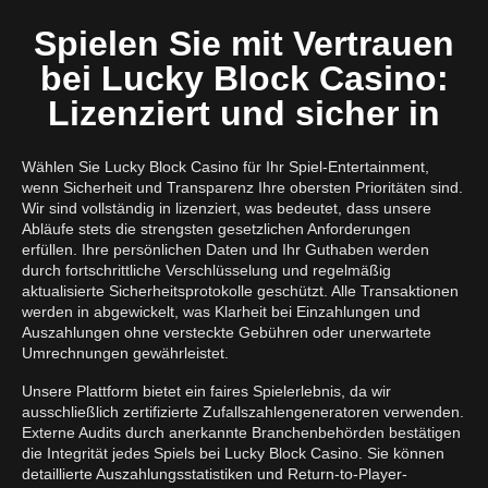
Spielen Sie mit Vertrauen
bei Lucky Block Casino:
Lizenziert und sicher in
Wählen Sie Lucky Block Casino für Ihr Spiel-Entertainment,
wenn Sicherheit und Transparenz Ihre obersten Prioritäten sind.
Wir sind vollständig in lizenziert, was bedeutet, dass unsere
Abläufe stets die strengsten gesetzlichen Anforderungen
erfüllen. Ihre persönlichen Daten und Ihr Guthaben werden
durch fortschrittliche Verschlüsselung und regelmäßig
aktualisierte Sicherheitsprotokolle geschützt. Alle Transaktionen
werden in abgewickelt, was Klarheit bei Einzahlungen und
Auszahlungen ohne versteckte Gebühren oder unerwartete
Umrechnungen gewährleistet.
Unsere Plattform bietet ein faires Spielerlebnis, da wir
ausschließlich zertifizierte Zufallszahlengeneratoren verwenden.
Externe Audits durch anerkannte Branchenbehörden bestätigen
die Integrität jedes Spiels bei Lucky Block Casino. Sie können
detaillierte Auszahlungsstatistiken und Return-to-Player-