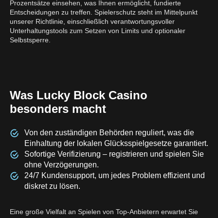
Prozentsätze einsehen, was Ihnen ermöglicht, fundierte
Entscheidungen zu treffen. Spielerschutz steht im Mittelpunkt
unserer Richtlinie, einschließlich verantwortungsvoller
Unterhaltungstools zum Setzen von Limits und optionaler
Selbstsperre.
Was Lucky Block Casino
besonders macht
Von den zuständigen Behörden reguliert, was die
Einhaltung der lokalen Glücksspielgesetze garantiert.
Sofortige Verifizierung – registrieren und spielen Sie
ohne Verzögerungen.
24/7 Kundensupport, um jedes Problem effizient und
diskret zu lösen.
Eine große Vielfalt an Spielen von Top-Anbietern erwartet Sie