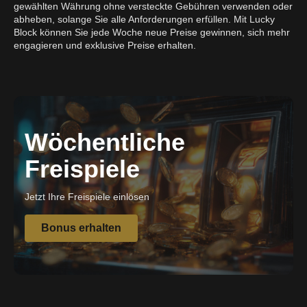
gewählten Währung ohne versteckte Gebühren verwenden oder
abheben, solange Sie alle Anforderungen erfüllen. Mit Lucky
Block können Sie jede Woche neue Preise gewinnen, sich mehr
engagieren und exklusive Preise erhalten.
Wöchentliche
Freispiele
Jetzt Ihre Freispiele einlösen
Bonus erhalten