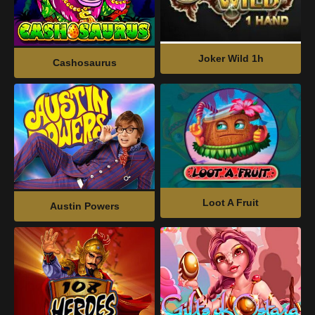
Joker Wild 1h
Cashosaurus
Loot A Fruit
Austin Powers