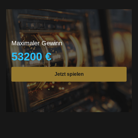
Maximaler Gewinn
53200 €
Jetzt spielen