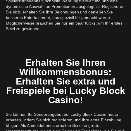
Spielerzufriedenheit, schnelle Währungsverwaltung und eine
dynamische Auswahl an Promotionen ausgelegt ist. Registrieren
Sie sich, erhalten Sie Ihre Belohnungen und genießen Sie
besseres Entertainment, das speziell für gemacht wurde.
Möglicherweise brauchen Sie nur ein paar Klicks, um Ihr erstes
Spiel zu gewinnen.
Erhalten Sie Ihren
Willkommensbonus:
Erhalten Sie extra und
Freispiele bei Lucky Block
Casino!
Sie können Ihr Sonderangebot bei Lucky Block Casino heute
erhalten, indem Sie sich registrieren und Ihre erste Einzahlung
tätigen. Als Anmeldebonus erhalten Sie eine große