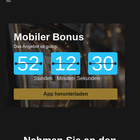
ist.
Mobiler Bonus
Das Angebot ist gültig:
52
12
28
Stunden
Minuten
Sekunden
App herunterladen