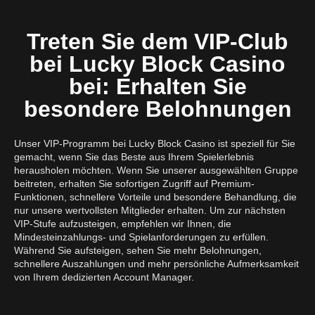
Treten Sie dem VIP-Club
bei Lucky Block Casino
bei: Erhalten Sie
besondere Belohnungen
Unser VIP-Programm bei Lucky Block Casino ist speziell für Sie
gemacht, wenn Sie das Beste aus Ihrem Spielerlebnis
herausholen möchten. Wenn Sie unserer ausgewählten Gruppe
beitreten, erhalten Sie sofortigen Zugriff auf Premium-
Funktionen, schnellere Vorteile und besondere Behandlung, die
nur unsere wertvollsten Mitglieder erhalten. Um zur nächsten
VIP-Stufe aufzusteigen, empfehlen wir Ihnen, die
Mindesteinzahlungs- und Spielanforderungen zu erfüllen.
Während Sie aufsteigen, sehen Sie mehr Belohnungen,
schnellere Auszahlungen und mehr persönliche Aufmerksamkeit
von Ihrem dedizierten Account Manager.