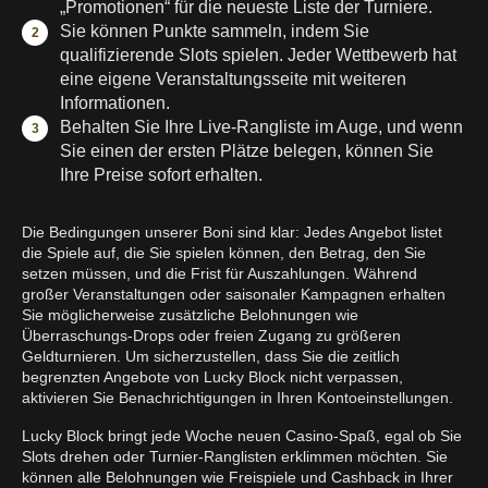
„Promotionen“ für die neueste Liste der Turniere.
Sie können Punkte sammeln, indem Sie
qualifizierende Slots spielen. Jeder Wettbewerb hat
eine eigene Veranstaltungsseite mit weiteren
Informationen.
Behalten Sie Ihre Live-Rangliste im Auge, und wenn
Sie einen der ersten Plätze belegen, können Sie
Ihre Preise sofort erhalten.
Die Bedingungen unserer Boni sind klar: Jedes Angebot listet
die Spiele auf, die Sie spielen können, den Betrag, den Sie
setzen müssen, und die Frist für Auszahlungen. Während
großer Veranstaltungen oder saisonaler Kampagnen erhalten
Sie möglicherweise zusätzliche Belohnungen wie
Überraschungs-Drops oder freien Zugang zu größeren
Geldturnieren. Um sicherzustellen, dass Sie die zeitlich
begrenzten Angebote von Lucky Block nicht verpassen,
aktivieren Sie Benachrichtigungen in Ihren Kontoeinstellungen.
Lucky Block bringt jede Woche neuen Casino-Spaß, egal ob Sie
Slots drehen oder Turnier-Ranglisten erklimmen möchten. Sie
können alle Belohnungen wie Freispiele und Cashback in Ihrer