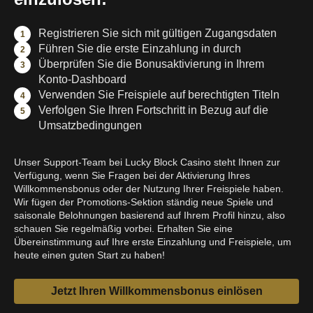
Registrieren Sie sich mit gültigen Zugangsdaten
Führen Sie die erste Einzahlung in durch
Überprüfen Sie die Bonusaktivierung in Ihrem
Konto-Dashboard
Verwenden Sie Freispiele auf berechtigten Titeln
Verfolgen Sie Ihren Fortschritt in Bezug auf die
Umsatzbedingungen
Unser Support-Team bei Lucky Block Casino steht Ihnen zur
Verfügung, wenn Sie Fragen bei der Aktivierung Ihres
Willkommensbonus oder der Nutzung Ihrer Freispiele haben.
Wir fügen der Promotions-Sektion ständig neue Spiele und
saisonale Belohnungen basierend auf Ihrem Profil hinzu, also
schauen Sie regelmäßig vorbei. Erhalten Sie eine
Übereinstimmung auf Ihre erste Einzahlung und Freispiele, um
heute einen guten Start zu haben!
Jetzt Ihren Willkommensbonus einlösen