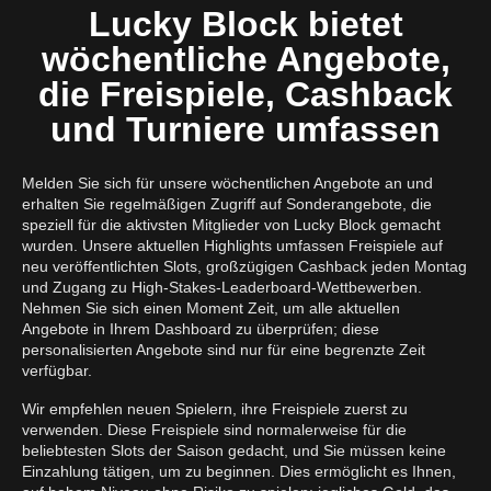
Lucky Block bietet
wöchentliche Angebote,
die Freispiele, Cashback
und Turniere umfassen
Melden Sie sich für unsere wöchentlichen Angebote an und
erhalten Sie regelmäßigen Zugriff auf Sonderangebote, die
speziell für die aktivsten Mitglieder von Lucky Block gemacht
wurden. Unsere aktuellen Highlights umfassen Freispiele auf
neu veröffentlichten Slots, großzügigen Cashback jeden Montag
und Zugang zu High-Stakes-Leaderboard-Wettbewerben.
Nehmen Sie sich einen Moment Zeit, um alle aktuellen
Angebote in Ihrem Dashboard zu überprüfen; diese
personalisierten Angebote sind nur für eine begrenzte Zeit
verfügbar.
Wir empfehlen neuen Spielern, ihre Freispiele zuerst zu
verwenden. Diese Freispiele sind normalerweise für die
beliebtesten Slots der Saison gedacht, und Sie müssen keine
Einzahlung tätigen, um zu beginnen. Dies ermöglicht es Ihnen,