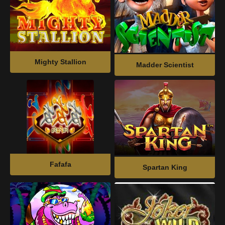
Funktionen der mobilen Plattform
Nehmen Sie an den Sonderveranstaltungen von Lucky
Block Casino teil: Haben Sie eine tolle Zeit bei den
Festivitäten!
Mighty Stallion
Madder Scientist
Wie Sie an den Themenveranstaltungen teilnehmen
Schließen Sie sich den Gewinnern von Lucky Block
Casino an: Menschen in verdienen Geld!
Wie Sie das Beste aus Ihrem Lucky Block Guthaben
machen
Wie Sie verwenden, um Geld bei Stake einzuzahlen
Verfügbare Zahlungsmethoden
European Roulette
Spartan King