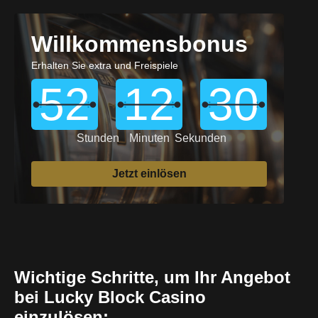
Willkommensbonus
Erhalten Sie extra und Freispiele
52
12
28
Stunden
Minuten
Sekunden
Jetzt einlösen
Wichtige Schritte, um Ihr Angebot
bei Lucky Block Casino
einzulösen: