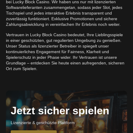
bei Lucky Block Casino. Wir haben uns nur mit lizenzierten
Softwarelieferanten zusammengetan, sodass jeder Slot, jedes
Tischspiel und jedes interaktive Erlebnis transparent und
zuverlässig funktioniert. Exklusive Promotionen und sichere
Zahlungsabwicklung in vereinfachen Ihr Erlebnis noch weiter.
Vertrauen in Lucky Block Casino bedeutet, Ihre Lieblingsspiele
in einer geschützten, gut regulierten Umgebung zu genießen.
Unser Status als lizenzierter Betreiber in spiegelt unser
kontinuierliches Engagement für Fairness, Klarheit und
Spielerschutz in jeder Phase wider. Ihr Vertrauen ist unsere
Grundlage – entdecken Sie heute einen aufregenden, sicheren
Ort zum Spielen.
Jetzt sicher spielen
Lizenzierte & geschützte Plattform