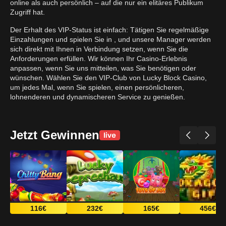
online als auch persönlich – auf die nur ein elitäres Publikum
Zugriff hat.
Der Erhalt des VIP-Status ist einfach: Tätigen Sie regelmäßige
Einzahlungen und spielen Sie in , und unsere Manager werden
sich direkt mit Ihnen in Verbindung setzen, wenn Sie die
Anforderungen erfüllen. Wir können Ihr Casino-Erlebnis
anpassen, wenn Sie uns mitteilen, was Sie benötigen oder
wünschen. Wählen Sie den VIP-Club von Lucky Block Casino,
um jedes Mal, wenn Sie spielen, einen persönlicheren,
lohnenderen und dynamischeren Service zu genießen.
Jetzt Gewinnen
116€
232€
165€
456€