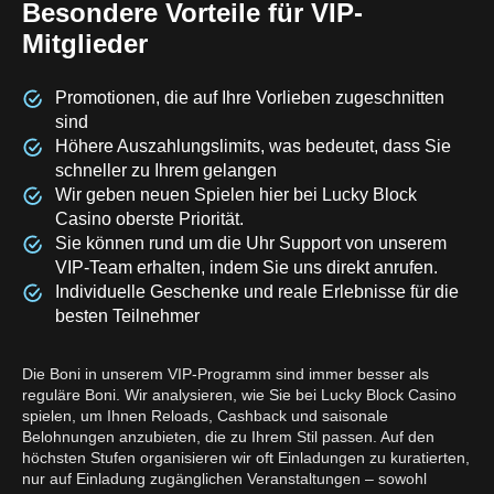
Besondere Vorteile für VIP-
Mitglieder
Promotionen, die auf Ihre Vorlieben zugeschnitten
sind
Höhere Auszahlungslimits, was bedeutet, dass Sie
schneller zu Ihrem gelangen
Wir geben neuen Spielen hier bei Lucky Block
Casino oberste Priorität.
Sie können rund um die Uhr Support von unserem
VIP-Team erhalten, indem Sie uns direkt anrufen.
Individuelle Geschenke und reale Erlebnisse für die
besten Teilnehmer
Die Boni in unserem VIP-Programm sind immer besser als
reguläre Boni. Wir analysieren, wie Sie bei Lucky Block Casino
spielen, um Ihnen Reloads, Cashback und saisonale
Belohnungen anzubieten, die zu Ihrem Stil passen. Auf den
höchsten Stufen organisieren wir oft Einladungen zu kuratierten,
nur auf Einladung zugänglichen Veranstaltungen – sowohl