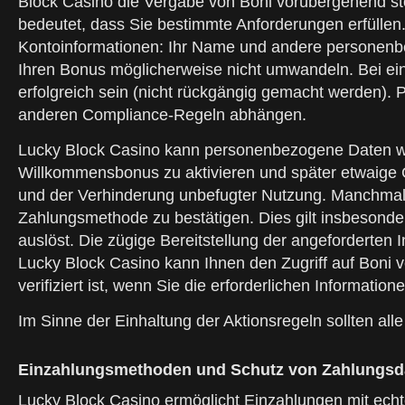
Block Casino die Vergabe von Boni vorübergehend st
bedeutet, dass Sie bestimmte Anforderungen erfüllen
Kontoinformationen: Ihr Name und andere personenbe
Ihren Bonus möglicherweise nicht umwandeln. Bei ei
erfolgreich sein (nicht rückgängig gemacht werden). 
anderen Compliance-Regeln abhängen.
Lucky Block Casino kann personenbezogene Daten wie
Willkommensbonus zu aktivieren und später etwaige G
und der Verhinderung unbefugter Nutzung. Manchmal k
Zahlungsmethode zu bestätigen. Dies gilt insbesonde
auslöst. Die zügige Bereitstellung der angeforderten
Lucky Block Casino kann Ihnen den Zugriff auf Boni
verifiziert ist, wenn Sie die erforderlichen Informatione
Im Sinne der Einhaltung der Aktionsregeln sollten al
Einzahlungsmethoden und Schutz von Zahlungsda
Lucky Block Casino ermöglicht Einzahlungen mit ech