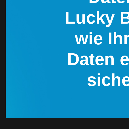
Lucky B
wie I
Daten 
sich