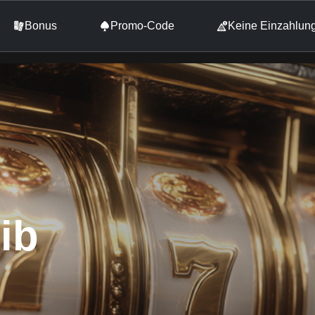
Bonus
Promo-Code
Keine Einzahlun
ib