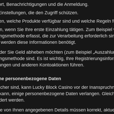
rt, Benachrichtigungen und die Anmeldung.
stellungen, die den Zugriff schützen.
eilen, welche Produkte verfügbar sind und welche Regeln 
n, wenn Sie Ihre erste Einzahlung tätigen. Zum Beispiel 
ungsmethode erfasst, die zur Verarbeitung erforderlich
werden diese Informationen benötigt.
 oder Sie Geld abheben möchten (zum Beispiel „Auszahlu
gsmethode sind. Es ist wichtig, Ihre Registrierungsinfor
ungen und anderen Kontoaktionen führen.
che personenbezogene Daten
sicher sind, kann Lucky Block Casino vor der Inanspru
nn, einige personenbezogene Daten verlangen. Gleichzei
dert werden.
e von Ihnen angegebenen Details müssen korrekt, aktuell