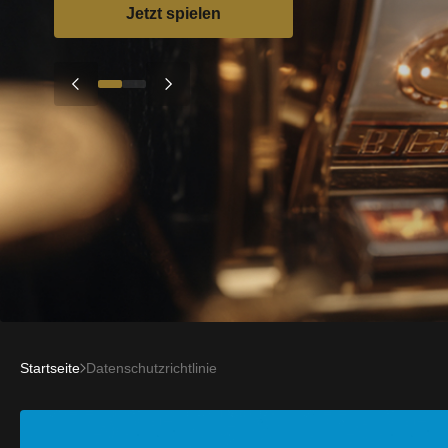
Jetzt spielen
Startseite
Datenschutzrichtlinie