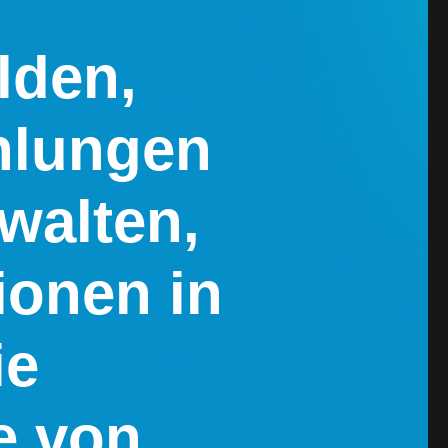
lden,
ahlungen
walten,
ionen in
ie
e von