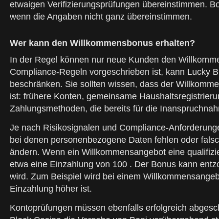
etwaigen Verifizierungsprüfungen übereinstimmen. 
wenn die Angaben nicht ganz übereinstimmen.
Wer kann den Willkommensbonus erhalten?
In der Regel können nur neue Kunden den Willkommen
Compliance-Regeln vorgeschrieben ist, kann Lucky B
beschränken. Sie sollten wissen, dass der Willkomm
ist: frühere Konten, gemeinsame Haushaltsregistri
Zahlungsmethoden, die bereits für die Inanspruchn
Je nach Risikosignalen und Compliance-Anforderung
bei denen personenbezogene Daten fehlen oder falsch 
ändern. Wenn ein Willkommensangebot eine qualifizi
etwa eine Einzahlung von 100 . Der Bonus kann entz
wird. Zum Beispiel wird bei einem Willkommensangebo
Einzahlung höher ist.
Kontoprüfungen müssen ebenfalls erfolgreich abgesc