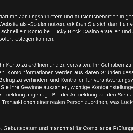
darf mit Zahlungsanbietern und Aufsichtsbehörden in get
ebsite als -Spieler nutzen, erklären Sie sich damit ein
schnell ein Konto bei Lucky Block Casino erstellen und 
sofort loslegen können.
Ihr Konto zu eröffnen und zu verwalten, Ihr Guthaben zu
en. Kontoinformationen werden aus klaren Gründen gesam
etrug zu verhindern und Kontrollen für verantwortungsvo
Sie Ihre Gewinne auszahlen, wichtige Kontoeinstellunge
 Anmeldung abgefragt. Bei der Anmeldung werden Sie na
d Transaktionen einer realen Person zuordnen, was Lucky 
e, Geburtsdatum und manchmal für Compliance-Prüfung