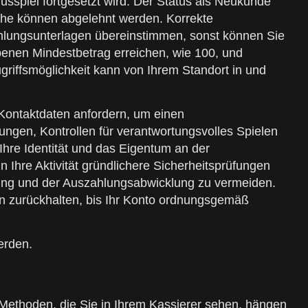
spiel fortgesetzt wird. Der Status als Neukunde
üche können abgelehnt werden. Korrekte
hlungsunterlagen übereinstimmen, sonst können Sie
enen Mindestbetrag erreichen, wie 100, und
griffsmöglichkeit kann von Ihrem Standort in und
Kontaktdaten anfordern, um einen
ngen, Kontrollen für verantwortungsvolles Spielen
hre Identität und das Eigentum an der
Ihre Aktivität gründlichere Sicherheitsprüfungen
erung und der Auszahlungsabwicklung zu vermeiden.
n zurückhalten, bis Ihr Konto ordnungsgemäß
erden.
Methoden, die Sie in Ihrem Kassierer sehen, hängen