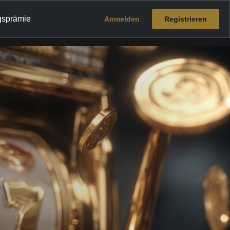
gsprämie
Anmelden
Registrieren