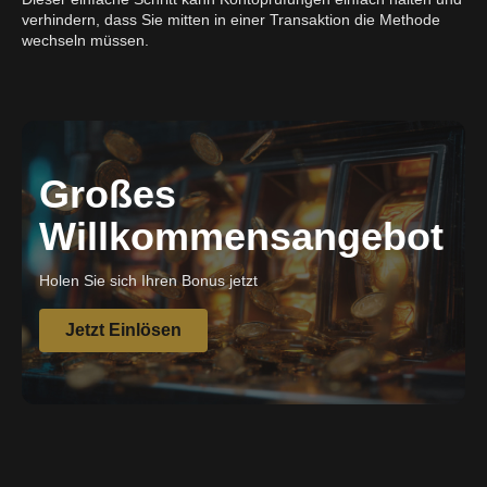
verhindern, dass Sie mitten in einer Transaktion die Methode
wechseln müssen.
Großes
Willkommensangebot
Holen Sie sich Ihren Bonus jetzt
Jetzt Einlösen