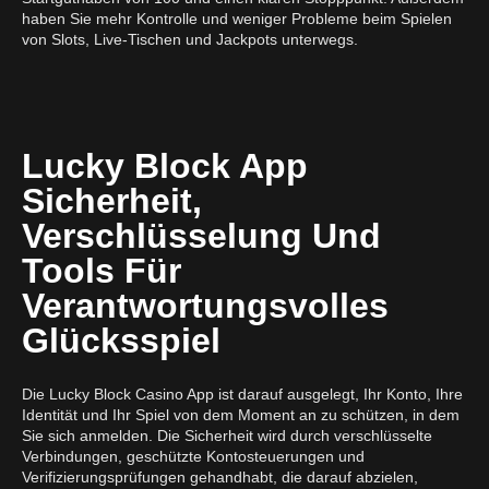
haben Sie mehr Kontrolle und weniger Probleme beim Spielen
von Slots, Live-Tischen und Jackpots unterwegs.
Lucky Block App
Sicherheit,
Verschlüsselung Und
Tools Für
Verantwortungsvolles
Glücksspiel
Die Lucky Block Casino App ist darauf ausgelegt, Ihr Konto, Ihre
Identität und Ihr Spiel von dem Moment an zu schützen, in dem
Sie sich anmelden. Die Sicherheit wird durch verschlüsselte
Verbindungen, geschützte Kontosteuerungen und
Verifizierungsprüfungen gehandhabt, die darauf abzielen,