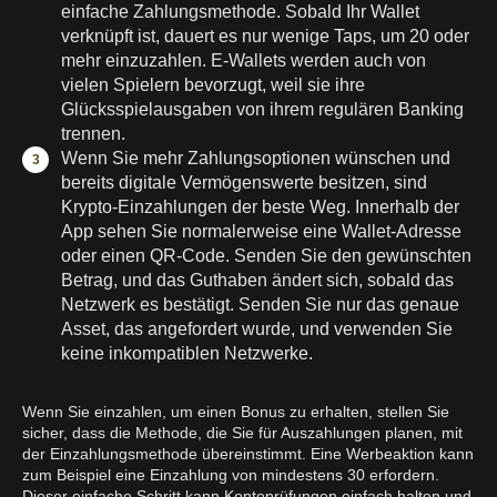
einfache Zahlungsmethode. Sobald Ihr Wallet
verknüpft ist, dauert es nur wenige Taps, um 20 oder
mehr einzuzahlen. E-Wallets werden auch von
vielen Spielern bevorzugt, weil sie ihre
Glücksspielausgaben von ihrem regulären Banking
trennen.
Wenn Sie mehr Zahlungsoptionen wünschen und
bereits digitale Vermögenswerte besitzen, sind
Krypto-Einzahlungen der beste Weg. Innerhalb der
App sehen Sie normalerweise eine Wallet-Adresse
oder einen QR-Code. Senden Sie den gewünschten
Betrag, und das Guthaben ändert sich, sobald das
Netzwerk es bestätigt. Senden Sie nur das genaue
Asset, das angefordert wurde, und verwenden Sie
keine inkompatiblen Netzwerke.
Wenn Sie einzahlen, um einen Bonus zu erhalten, stellen Sie
sicher, dass die Methode, die Sie für Auszahlungen planen, mit
der Einzahlungsmethode übereinstimmt. Eine Werbeaktion kann
zum Beispiel eine Einzahlung von mindestens 30 erfordern.
Dieser einfache Schritt kann Kontoprüfungen einfach halten und