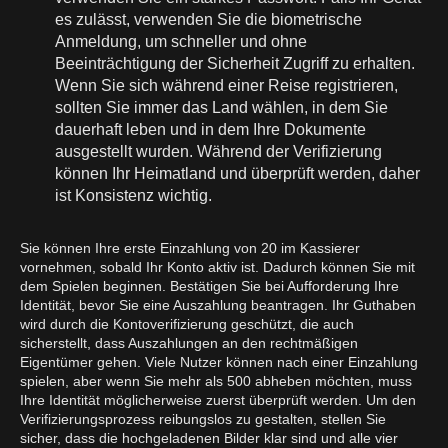
es zulässt, verwenden Sie die biometrische
Anmeldung, um schneller und ohne
Beeinträchtigung der Sicherheit Zugriff zu erhalten.
Wenn Sie sich während einer Reise registrieren,
sollten Sie immer das Land wählen, in dem Sie
dauerhaft leben und in dem Ihre Dokumente
ausgestellt wurden. Während der Verifizierung
können Ihr Heimatland und überprüft werden, daher
ist Konsistenz wichtig.
Sie können Ihre erste Einzahlung von 20 im Kassierer
vornehmen, sobald Ihr Konto aktiv ist. Dadurch können Sie mit
dem Spielen beginnen. Bestätigen Sie bei Aufforderung Ihre
Identität, bevor Sie eine Auszahlung beantragen. Ihr Guthaben
wird durch die Kontoverifizierung geschützt, die auch
sicherstellt, dass Auszahlungen an den rechtmäßigen
Eigentümer gehen. Viele Nutzer können nach einer Einzahlung
spielen, aber wenn Sie mehr als 500 abheben möchten, muss
Ihre Identität möglicherweise zuerst überprüft werden. Um den
Verifizierungsprozess reibungslos zu gestalten, stellen Sie
sicher, dass die hochgeladenen Bilder klar sind und alle vier