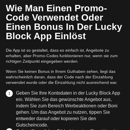
Wie Man Einen Promo-
Code Verwendet Oder
Einen Bonus In Der Lucky
Block App Einlöst
Die App ist so gestaltet, dass es einfach ist, Angebote zu
erhalten, aber Promo-Codes funktionieren nur, wenn sie zum
richtigen Zeitpunkt eingegeben werden.
Wenn Sie keinen Bonus in Ihrem Guthaben sehen, liegt das
wahrscheinlich daran, dass der Code nach der Einzahlung
verwendet wurde oder die Einzahlung nicht ausreichend war.
Geben Sie Ihre Kontodaten in der Lucky Block App
ein. Wählen Sie das gewünschte Angebot aus,
indem Sie zum Bereich Werbeaktionen oder Boni
gehen. Um das Angebot zu nutzen, tippen Sie
entweder darauf oder kopieren Sie den
Gutscheincode.