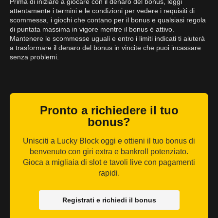
Prima di iniziare a giocare con il denaro del bonus, leggi
attentamente i termini e le condizioni per vedere i requisiti di
scommessa, i giochi che contano per il bonus e qualsiasi regola
di puntata massima in vigore mentre il bonus è attivo.
Mantenere le scommesse uguali e entro i limiti indicati ti aiuterà
a trasformare il denaro del bonus in vincite che puoi incassare
senza problemi.
Pronto a richiedere il tuo
bonus?
Unisciti a Lucky Block oggi e ottieni il tuo bonus di
benvenuto con giri extra e bankroll potenziato.
Gioca a migliaia di slot e tavoli live con pagamenti
rapidi.
Registrati e richiedi il bonus