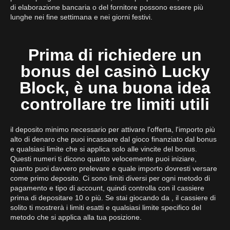
di elaborazione bancaria o del fornitore possono essere più
lunghe nei fine settimana e nei giorni festivi.
Prima di richiedere un
bonus del casinò Lucky
Block, è una buona idea
controllare tre limiti utili
il deposito minimo necessario per attivare l'offerta, l'importo più
alto di denaro che puoi incassare dal gioco finanziato dal bonus
e qualsiasi limite che si applica solo alle vincite del bonus.
Questi numeri ti dicono quanto velocemente puoi iniziare,
quanto puoi davvero prelevare e quale importo dovresti versare
come primo deposito. Ci sono limiti diversi per ogni metodo di
pagamento e tipo di account, quindi controlla con il cassiere
prima di depositare 10 o più. Se stai giocando da , il cassiere di
solito ti mostrerà i limiti esatti e qualsiasi limite specifico del
metodo che si applica alla tua posizione.