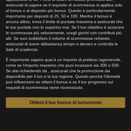
assicurati di sapere se il requisito di scommessa si applica solo
al bonus o al deposito più bonus. Questo è particolarmente
importante per depositi di 25, 50 e 100. Mentre il bonus è
ancora attivo, trova il limite di puntata massima e assicurati che
le tue puntate non lo superino mai. Se il tuo obiettivo è azzerare
le scommesse più velocemente, scegli giochi con contributi più
alti. Se vuoi soddisfare il volume di scommesse richiesto,
assicurati di avere abbastanza tempo e denaro e controlla le
date di scadenza.
È importante sapere qual è un importo di prelievo ragionevole,
come se l'importo massimo che puoi incassare sia 300 o 500.
Se stai richiedendo da , assicurati che la promozione sia
disponibile per il tuo e la tua regione. Questo perché l'idoneità
può influenzare se ottieni il bonus e se il tuo progresso sui
requisiti di scommessa viene riconosciuto.
Ottieni il tuo bonus di benvenuto