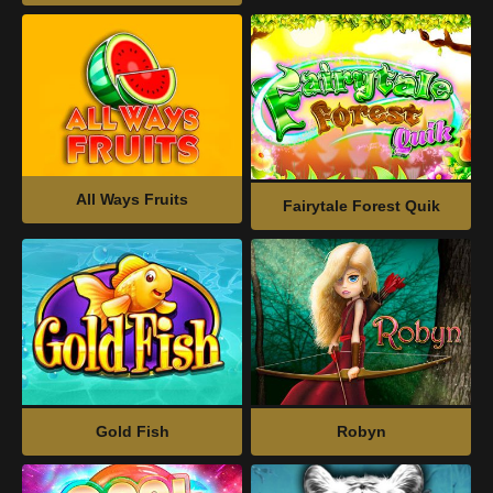
All Ways Fruits
Fairytale Forest Quik
Gold Fish
Robyn