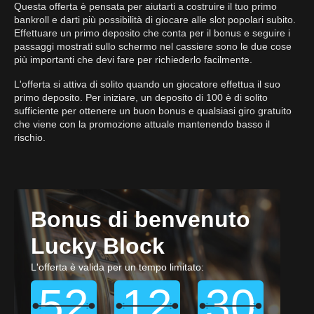
Questa offerta è pensata per aiutarti a costruire il tuo primo
bankroll e darti più possibilità di giocare alle slot popolari subito.
Effettuare un primo deposito che conta per il bonus e seguire i
passaggi mostrati sullo schermo nel cassiere sono le due cose
più importanti che devi fare per richiederlo facilmente.
L'offerta si attiva di solito quando un giocatore effettua il suo
primo deposito. Per iniziare, un deposito di 100 è di solito
sufficiente per ottenere un buon bonus e qualsiasi giro gratuito
che viene con la promozione attuale mantenendo basso il
rischio.
Bonus di benvenuto
Lucky Block
L'offerta è valida per un tempo limitato:
52
12
28