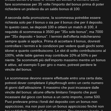
fare scommesse per 35 volte l'importo del bonus prima di poter
richiedere un prelievo da un saldo bonus di 100.
A seconda della promozione, la scommessa potrebbe essere
richiesta solo per il bonus o sia per il bonus che per il deposito.
In questo caso, se depositi 100 e ottieni un match di 100, il
requisito di scommessa è 3500 per "35x solo bonus", ma 7000
per "35x deposito + bonus". I termini dell'offerta indicheranno
sempre quale si applica. Prima di accettare il bonus, dovresti
controllare i termini e le condizioni per vedere quali giochi sono
idonei e quanto contribuiscono. Le slot di solito contribuiscono al
100%, while table games may contribute 10% al 50% o per
niente. Se scommetti più dell'importo massimo mentre un bonus
è attivo, ad esempio 5 per giro o mano, potresti perdere le
vincite del bonus.
Le scommesse devono essere effettuate entro una certa data;
potresti dover completare il playthrough entro un certo numero
di giorni dall'attivazione. Il massimo che puoi incassare dalle
vincite del bonus: alcune offerte limitano l'importo che puoi
incassare dal gioco con bonus a un certo importo, come 500.
Puoi prelevare prima i fondi del deposito con un bonus non
appiccicoso, ma non puoi con un bonus appiccicoso finché non