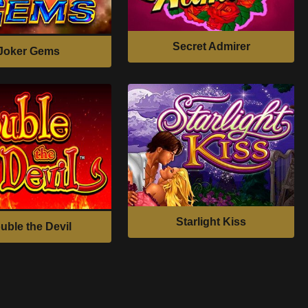
Secret Admirer
Joker Gems
Starlight Kiss
uble the Devil