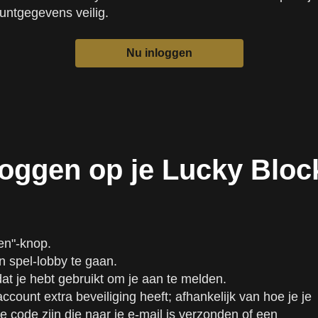
ountgegevens veilig.
Nu inloggen
nloggen op je Lucky Bloc
en"-knop.
n spel-lobby te gaan.
t je hebt gebruikt om je aan te melden.
account extra beveiliging heeft; afhankelijk van hoe je je
e code zijn die naar je e-mail is verzonden of een