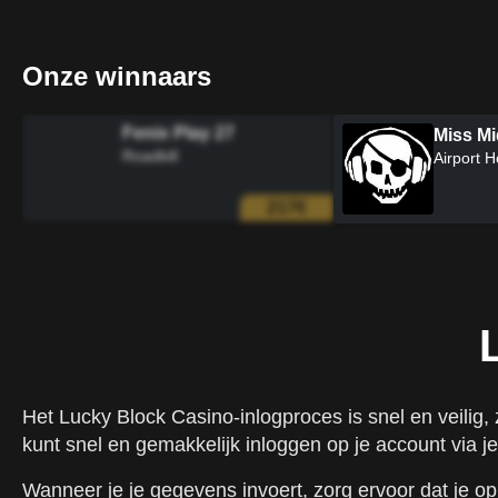
Onze winnaars
Fenix Play 27
Miss M
Roadkill
Airport 
217€
Het Lucky Block Casino-inlogproces is snel en veilig,
kunt snel en gemakkelijk inloggen op je account via je
Wanneer je je gegevens invoert, zorg ervoor dat je op