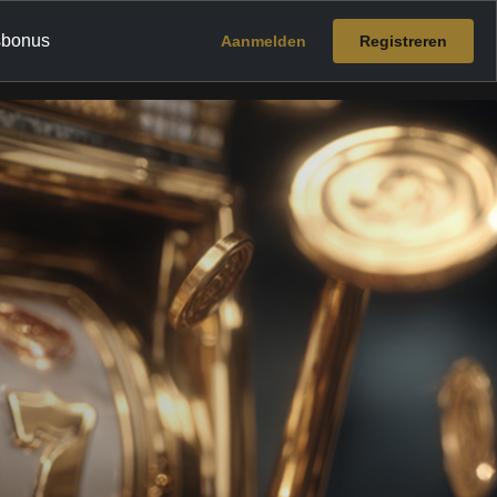
sbonus
Aanmelden
Registreren