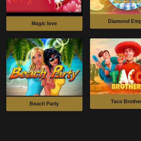
Diamond Emp
Magic love
Taco Brothe
Beach Party