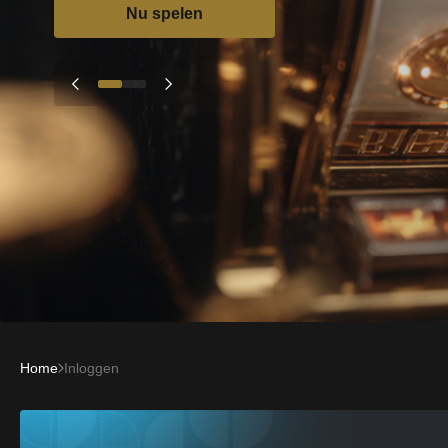
Nu spelen
Home
Inloggen