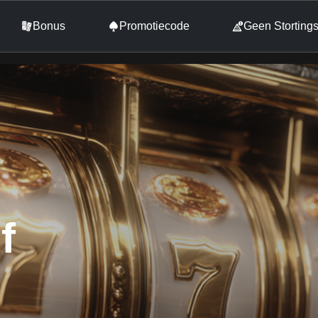
Bonus
Promotiecode
Geen Storting
f