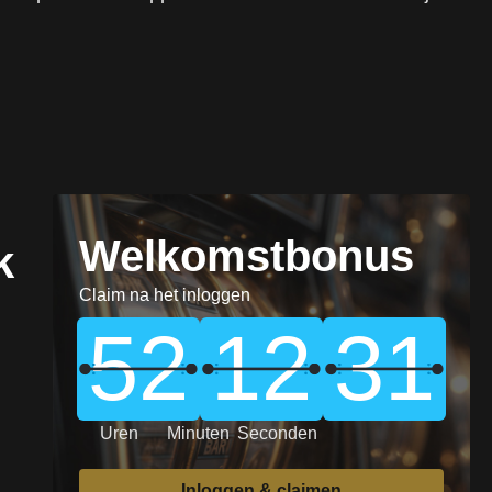
Welkomstbonus
k
Claim na het inloggen
52
12
29
Uren
Minuten
Seconden
Inloggen & claimen