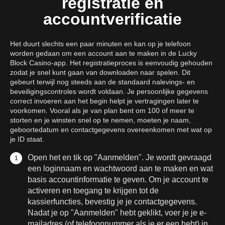
registratie en
accountverificatie
Het duurt slechts een paar minuten en kan op je telefoon
worden gedaan om een account aan te maken in de Lucky
Block Casino-app. Het registratieproces is eenvoudig gehouden
zodat je snel kunt gaan van downloaden naar spelen. Dit
gebeurt terwijl nog steeds aan de standaard nalevings- en
beveiligingscontroles wordt voldaan. Je persoonlijke gegevens
correct invoeren aan het begin helpt je vertragingen later te
voorkomen. Vooral als je van plan bent om 100 of meer te
storten en je winsten snel op te nemen, moeten je naam,
geboortedatum en contactgegevens overeenkomen met wat op
je ID staat.
Open het en tik op "Aanmelden". Je wordt gevraagd
een loginnaam en wachtwoord aan te maken en wat
basis accountinformatie te geven. Om je account te
activeren en toegang te krijgen tot de
kassierfuncties, bevestig je je contactgegevens.
Nadat je op "Aanmelden" hebt geklikt, voer je je e-
mailadres (of telefoonnummer als je er een hebt) in