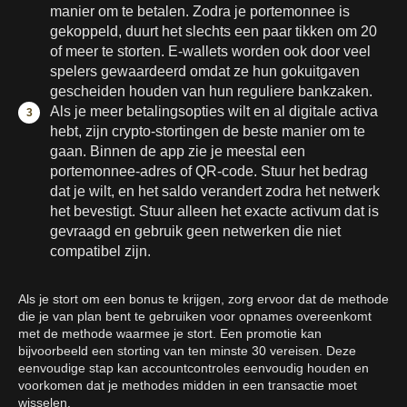
manier om te betalen. Zodra je portemonnee is
gekoppeld, duurt het slechts een paar tikken om 20
of meer te storten. E-wallets worden ook door veel
spelers gewaardeerd omdat ze hun gokuitgaven
gescheiden houden van hun reguliere bankzaken.
Als je meer betalingsopties wilt en al digitale activa
hebt, zijn crypto-stortingen de beste manier om te
gaan. Binnen de app zie je meestal een
portemonnee-adres of QR-code. Stuur het bedrag
dat je wilt, en het saldo verandert zodra het netwerk
het bevestigt. Stuur alleen het exacte activum dat is
gevraagd en gebruik geen netwerken die niet
compatibel zijn.
Als je stort om een bonus te krijgen, zorg ervoor dat de methode
die je van plan bent te gebruiken voor opnames overeenkomt
met de methode waarmee je stort. Een promotie kan
bijvoorbeeld een storting van ten minste 30 vereisen. Deze
eenvoudige stap kan accountcontroles eenvoudig houden en
voorkomen dat je methodes midden in een transactie moet
wisselen.