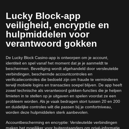
Lucky Block-app
veiligheid, encryptie en
hulpmiddelen voor
verantwoord gokken
De Lucky Block Casino-app is ontworpen om je account,
identiteit en spel vanaf het moment dat je je aanmeldt te
beschermen. Beveiliging wordt afgehandeld door versleutelde
verbindingen, beschermde accountcontroles en
verificatiecontroles die bedoeld zijn om fraude te verminderen
terwijl mobiele logins en transacties soepel blijven. De app heeft
zowel technische als verantwoord gokken-functies die je helpen
limieten in te stellen op je uitgaven en spelen voordat ze een
probleem worden. Als je vaak bedragen stort tussen 20 en 200
en duidelijke controles wilt die passen bij je comfortniveau,
worden deze hulpmiddelen sterk aanbevolen.
Accountbescherming en encryptie: Versleutelde verbindingen
maken het moeilijker voor buitenstaanders om privé-informatie