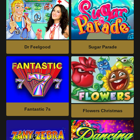
Dr Feelgood
Sugar Parade
Fantastic 7s
Flowers Christmas