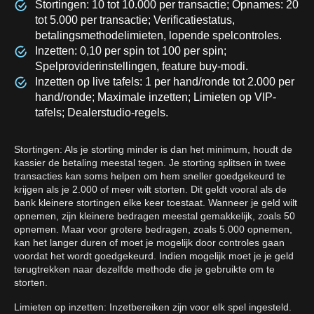
Stortingen: 10 tot 10.000 per transactie; Opnames: 20
tot 5.000 per transactie; Verificatiestatus,
betalingsmethodelimieten, lopende spelcontroles.
Inzetten: 0,10 per spin tot 100 per spin;
Spelproviderinstellingen, feature buy-modi.
Inzetten op live tafels: 1 per hand/ronde tot 2.000 per
hand/ronde; Maximale inzetten; Limieten op VIP-
tafels; Dealerstudio-regels.
Stortingen: Als je storting minder is dan het minimum, houdt de
kassier de betaling meestal tegen. Je storting splitsen in twee
transacties kan soms helpen om hem sneller goedgekeurd te
krijgen als je 2.000 of meer wilt storten. Dit geldt vooral als de
bank kleinere stortingen elke keer toestaat. Wanneer je geld wilt
opnemen, zijn kleinere bedragen meestal gemakkelijk, zoals 50
opnemen. Maar voor grotere bedragen, zoals 5.000 opnemen,
kan het langer duren of moet je mogelijk door controles gaan
voordat het wordt goedgekeurd. Indien mogelijk moet je je geld
terugtrekken naar dezelfde methode die je gebruikte om te
storten.
Limieten op inzetten: Inzetbereiken zijn voor elk spel ingesteld.