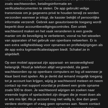
zoals wachtwoorden, betalingsinformatie en
verificatiedocumenten te stelen. De app gebruikt veilige
transmissie om je gegevens privé te houden terwijl ze worden
verzonden wanneer je inlogt, de kassier bekijkt of persoonlijke
informatie verzendt. Gebrek aan geautoriseerde toegang wordt
beperkt door accountbeveiligingscontroles. Een uniek
wachtwoord maken en het vaak veranderen is een goede
manier om de beveiliging te verbeteren, vooral na het wisselen
van apparaten of het gebruik van openbare netwerken. Er is
een extra veiligheidslaag voor opnames en profielwijzigingen als
de app extra loginverificatiestappen biedt. Schakel ze in
alsjeblieft.
Op een mobiel apparaat zijn apparaat- en sessieveiligheid
belangrijk. Houd je telefoon altijd vergrendeld, sla geen
wachtwoorden op op openbare computers en log uit wanneer je
klaar bent met spelen. Als je denkt dat iemand mogelijk toegang
tot je account kan krijgen, wijzig je wachtwoord meteen en neem
contact op met support voordat je probeert een grote opname
zoals 500 te doen. Je wachtwoord wijzigen en zoeken naar
vreemde logins of spelactiviteit zijn dingen die je moet doen als
er iets mis lijkt. Als je account nog niet veilig is, doe dan geen
verdere stortingen of vraag geen opnames aan. Neem contact