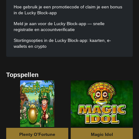
Hoe gebruik je een promotiecode of claim je een bonus
in de Lucky Block-app
Meld je aan voor de Lucky Block-app — snelle
registratie en accountverificatie
Stortingsopties in de Lucky Block-app: kaarten, e-
wallets en crypto
Opnames uit de Lucky Block-app: kosten,
uitbetalingstijden en eenvoudige stappen
Topspellen
Limieten op minimum- en maximumstortingen,
opnames en inzetten
Er zijn slots, live casinospellen en jackpots op Lucky
Block's mobiele casino
Lucky Block-app veiligheid, encryptie en hulpmiddelen
voor verantwoord gokken
Jackpot Jester 50000
Magic Idol