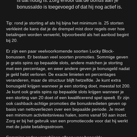
is dat nodig is. Zorg ervoor dat de bonus aan je
bonussaldo is toegevoegd of dat hij nog actief is.
Tip: rond je storting af als hij bijna het minimum is. 25 storten
verkleint de kans dat je de drempel mist door regels over hoe
betalingen worden verwerkt, bijvoorbeeld als het aanbod begint
bij 20.
Er zijn een paar veelvoorkomende soorten Lucky Block-
bonussen. Er bestaan veel soorten promoties. Sommige geven
je gratis spins op bepaalde slots, andere matchen je storting
met een percentage, en weer andere geven je bonusgeld nadat
je geld hebt verloren. De exacte limieten en percentages
veranderen, maar de structuur blijft hetzelfde. Je kunt extra
bonusgeld krijgen wanneer je een storting doet, meestal tot 200.
Je kunt ook gratis spins op bepaalde slots krijgen wanneer je
een storting van 20 doet of een kwalificerend spel speelt. Er zijn
ook cashback-achtige promoties die bonuskredieten geven op
basis van nettoverliezen over een bepaalde periode. Je moet
een minimum activiteitsniveau halen, soms vanaf 50 aan inzet.
Zorg er bij het gebruik van een promotiecode voor dat hij werkt
met de juiste betalingsstroom.