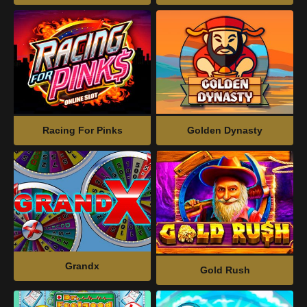
Racing For Pinks
Golden Dynasty
Grandx
Gold Rush