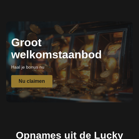
Groot
welkomstaanbod
Haal je bonus nu
Nu claimen
Opnames uit de Lucky