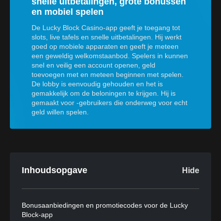
snelle uitbetalingen, grote bonussen
en mobiel spelen
De Lucky Block Casino-app geeft je toegang tot
slots, live tafels en snelle uitbetalingen. Hij werkt
goed op mobiele apparaten en geeft je meteen
een geweldig welkomstaanbod. Spelers in kunnen
snel en veilig een account openen, geld
toevoegen met en meteen beginnen met spelen.
De lobby is eenvoudig gehouden en het is
gemakkelijk om de beloningen te krijgen. Hij is
gemaakt voor -gebruikers die onderweg voor echt
geld willen spelen.
Inhoudsopgave
Hide
Bonusaanbiedingen en promotiecodes voor de Lucky
Block-app