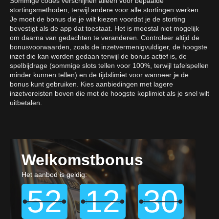
Sommige codes verschijnen alleen voor bepaalde
stortingsmethoden, terwijl andere voor alle stortingen werken.
Je moet de bonus die je wilt kiezen voordat je de storting
bevestigt als de app dat toestaat. Het is meestal niet mogelijk
om daarna van gedachten te veranderen. Controleer altijd de
bonusvoorwaarden, zoals de inzetvermenigvuldiger, de hoogste
inzet die kan worden gedaan terwijl de bonus actief is, de
spelbijdrage (sommige slots tellen voor 100%, terwijl tafelspellen
minder kunnen tellen) en de tijdslimiet voor wanneer je de
bonus kunt gebruiken. Kies aanbiedingen met lagere
inzetvereisten boven die met de hoogste koplimiet als je snel wilt
uitbetalen.
Welkomstbonus
Het aanbod is geldig:
52
12
29