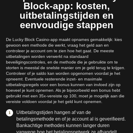
Block-app: kosten,
uitbetalingstijden en
eenvoudige stappen
De Lucky Block Casino-app maakt opnames gemakkelijk: kies
gewoon een methode die werkt, vraag het geld aan en
controleer je account om te zien hoe het gaat. De meeste
uitbetalingen worden verwerkt na standaard
beveiligingscontroles, en de methode die je gebruikte om te
storten is meestal de snelste manier om je geld terug te krijgen.
Controleer of je saldo kan worden opgenomen voordat je het
opneemt. Eventuele resterende inzet- en maximale
uitbetalingsregels voor een bonus kunnen van invloed zijn op
hoeveel je kunt opnemen. Als je bijvoorbeeld een bonus hebt
gebruikt met een 35x-vereiste op 100, moet je mogelijk aan die
vereiste voldoen voordat je het geld kunt opnemen.
Uitbetalingstijden hangen af van de
betalingsmethode en of je account al is geverifieerd.
Bankachtige methodes kunnen langer duren
vanwege hoe het betalingsnetwerk ze afhandelt,