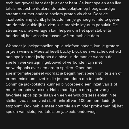
toch het gevoel hebt dat je er echt bent. Je kunt spelen aan live
tafels met echte dealers, de actie bekijken op hoogwaardige
streams en met andere spelers praten via chat. Door de
inzetbediening dichtbij te houden en je genoeg ruimte te geven
om de tafel duidelijk te zien, zijn mobiele lay-outs populair. De
streamkwaliteit verlagen kan helpen om het spel stabiel te
houden bij het wisselen tussen wifi en mobiele data.
Wanneer je jackpotspellen op je telefoon speelt, kun je grotere
prijzen winnen. Meestal heeft Lucky Block een verscheidenheid
aan spellen met jackpots die ofwel in de manier waarop de
spellen werken zijn ingebouwd of verbonden zijn met
netwerkpools over een groep spellen. Open het
spelinformatiepaneel voordat je begint met spelen om te zien of
er een minimum inzet is die je moet doen om te spelen.
Sommige jackpotslots kunnen bijvoorbeeld een inzet van 1 of
meer per spin vereisen. Het is handig om een paar van je
favoriete apps op te slaan en een eenvoudig sessieplan in te
stellen, zoals een vast startbankroll van 100 en een duidelijk
stoppunt. Ook heb je meer controle en minder problemen bij het
spelen van slots, live tafels en jackpots onderweg.