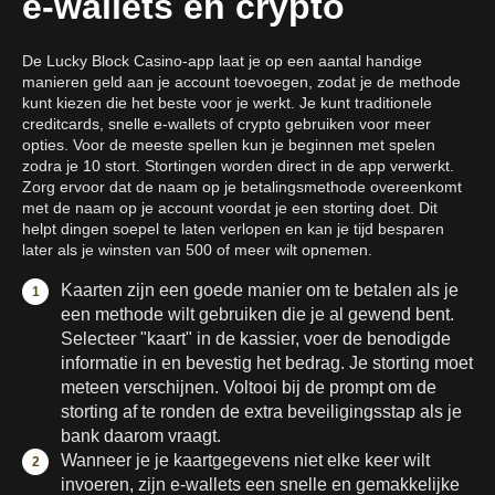
e-wallets en crypto
De Lucky Block Casino-app laat je op een aantal handige
manieren geld aan je account toevoegen, zodat je de methode
kunt kiezen die het beste voor je werkt. Je kunt traditionele
creditcards, snelle e-wallets of crypto gebruiken voor meer
opties. Voor de meeste spellen kun je beginnen met spelen
zodra je 10 stort. Stortingen worden direct in de app verwerkt.
Zorg ervoor dat de naam op je betalingsmethode overeenkomt
met de naam op je account voordat je een storting doet. Dit
helpt dingen soepel te laten verlopen en kan je tijd besparen
later als je winsten van 500 of meer wilt opnemen.
Kaarten zijn een goede manier om te betalen als je
een methode wilt gebruiken die je al gewend bent.
Selecteer "kaart" in de kassier, voer de benodigde
informatie in en bevestig het bedrag. Je storting moet
meteen verschijnen. Voltooi bij de prompt om de
storting af te ronden de extra beveiligingsstap als je
bank daarom vraagt.
Wanneer je je kaartgegevens niet elke keer wilt
invoeren, zijn e-wallets een snelle en gemakkelijke