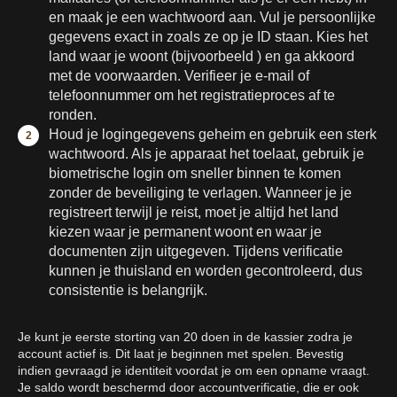
en maak je een wachtwoord aan. Vul je persoonlijke
gegevens exact in zoals ze op je ID staan. Kies het
land waar je woont (bijvoorbeeld ) en ga akkoord
met de voorwaarden. Verifieer je e-mail of
telefoonnummer om het registratieproces af te
ronden.
Houd je logingegevens geheim en gebruik een sterk
wachtwoord. Als je apparaat het toelaat, gebruik je
biometrische login om sneller binnen te komen
zonder de beveiliging te verlagen. Wanneer je je
registreert terwijl je reist, moet je altijd het land
kiezen waar je permanent woont en waar je
documenten zijn uitgegeven. Tijdens verificatie
kunnen je thuisland en worden gecontroleerd, dus
consistentie is belangrijk.
Je kunt je eerste storting van 20 doen in de kassier zodra je
account actief is. Dit laat je beginnen met spelen. Bevestig
indien gevraagd je identiteit voordat je om een opname vraagt.
Je saldo wordt beschermd door accountverificatie, die er ook