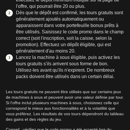
l'offre, qui pourrait être 20 ou plus.
Dès que le dépôt est confirmé, les tours gratuits sont
généralement ajoutés automatiquement ou
apparaissent dans votre portefeuille bonus prêts à
être utilisés. Saisissez le code promo dans le champ
correct (soit l'inscription, soit la caisse, selon la
promotion). Effectuez un dépôt éligible, qui est
généralement d'au moins 20.
Lancez la machine à sous éligible, puis activez les
tours gratuits s'ils arrivent sous forme de bon.
Utilisez-les avant qu'ils n'expirent. De nombreux
packs doivent être utilisés dans un certain délai.
Les tours gratuits ne peuvent être utilisés que sur certains jeux
de machines à sous et peuvent avoir une valeur définie par tour.
Si l'offre inclut plusieurs machines à sous, choisissez celle qui
correspond le mieux aux fonctionnalités et à la volatilité que
vous préférez. Les résultats de vos tours dépendront du tableau
des gains et des règles du jeu.
Conseil : vérifiez que le code promo a été accepté lors du