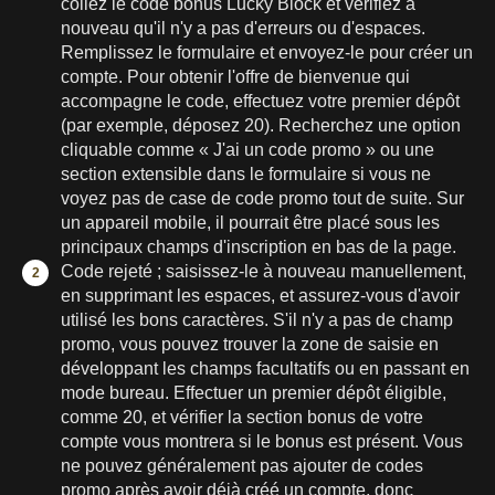
collez le code bonus Lucky Block et vérifiez à
nouveau qu'il n'y a pas d'erreurs ou d'espaces.
Remplissez le formulaire et envoyez-le pour créer un
compte. Pour obtenir l'offre de bienvenue qui
accompagne le code, effectuez votre premier dépôt
(par exemple, déposez 20). Recherchez une option
cliquable comme « J'ai un code promo » ou une
section extensible dans le formulaire si vous ne
voyez pas de case de code promo tout de suite. Sur
un appareil mobile, il pourrait être placé sous les
principaux champs d'inscription en bas de la page.
Code rejeté ; saisissez-le à nouveau manuellement,
en supprimant les espaces, et assurez-vous d'avoir
utilisé les bons caractères. S'il n'y a pas de champ
promo, vous pouvez trouver la zone de saisie en
développant les champs facultatifs ou en passant en
mode bureau. Effectuer un premier dépôt éligible,
comme 20, et vérifier la section bonus de votre
compte vous montrera si le bonus est présent. Vous
ne pouvez généralement pas ajouter de codes
promo après avoir déjà créé un compte, donc