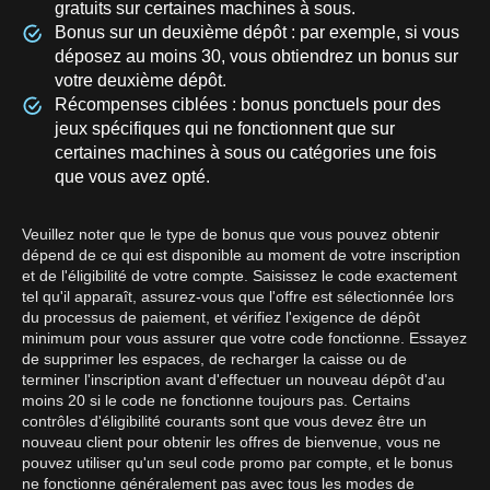
gratuits sur certaines machines à sous.
Bonus sur un deuxième dépôt : par exemple, si vous
déposez au moins 30, vous obtiendrez un bonus sur
votre deuxième dépôt.
Récompenses ciblées : bonus ponctuels pour des
jeux spécifiques qui ne fonctionnent que sur
certaines machines à sous ou catégories une fois
que vous avez opté.
Veuillez noter que le type de bonus que vous pouvez obtenir
dépend de ce qui est disponible au moment de votre inscription
et de l'éligibilité de votre compte. Saisissez le code exactement
tel qu'il apparaît, assurez-vous que l'offre est sélectionnée lors
du processus de paiement, et vérifiez l'exigence de dépôt
minimum pour vous assurer que votre code fonctionne. Essayez
de supprimer les espaces, de recharger la caisse ou de
terminer l'inscription avant d'effectuer un nouveau dépôt d'au
moins 20 si le code ne fonctionne toujours pas. Certains
contrôles d'éligibilité courants sont que vous devez être un
nouveau client pour obtenir les offres de bienvenue, vous ne
pouvez utiliser qu'un seul code promo par compte, et le bonus
ne fonctionne généralement pas avec tous les modes de