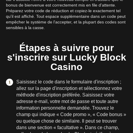
bonus de bienvenue est correctement mis en file d'attente.
Préparez votre code de réduction et copiez-le exactement tel
qu'il est affiché. Tout espace supplémentaire dans un code peut
empêcher le système de l'accepter, et la plupart des codes sont
sensibles à la casse.
Étapes à suivre pour
s'inscrire sur Lucky Block
Casino
Saisissez le code dans le formulaire d'inscription ;
allez sur la page d'inscription et sélectionnez votre
méthode d'inscription préférée. Saisissez votre
adresse e-mail, votre mot de passe et toute autre
information personnelle demandée. Trouvez le
champ qui indique « Code promo », « Code bonus »
ou quelque chose de similaire. Il peut se trouver
dans une section « facultative ». Dans ce champ,