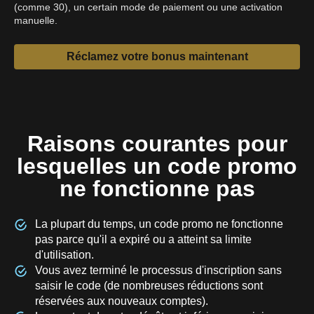
(comme 30), un certain mode de paiement ou une activation
manuelle.
Réclamez votre bonus maintenant
Raisons courantes pour
lesquelles un code promo
ne fonctionne pas
La plupart du temps, un code promo ne fonctionne
pas parce qu'il a expiré ou a atteint sa limite
d'utilisation.
Vous avez terminé le processus d'inscription sans
saisir le code (de nombreuses réductions sont
réservées aux nouveaux comptes).