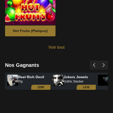
Hot Fruits (Platipus)
Voir tout
Nos Gagnants
Reel Rich Devil
Jokers Jewels
Ca
Pig
Gothic Slacker
An
109€
143€