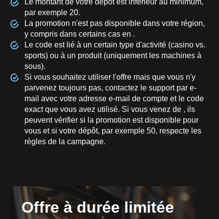
Le montant de votre dépôt est inférieur au minimum,
par exemple 20.
La promotion n'est pas disponible dans votre région,
y compris dans certains cas en .
Le code est lié à un certain type d'activité (casino vs.
sports) ou à un produit (uniquement les machines à
sous).
Si vous souhaitez utiliser l'offre mais que vous n'y
parvenez toujours pas, contactez le support par e-
mail avec votre adresse e-mail de compte et le code
exact que vous avez utilisé. Si vous venez de , ils
peuvent vérifier si la promotion est disponible pour
vous et si votre dépôt, par exemple 50, respecte les
règles de la campagne.
Offre à durée limitée