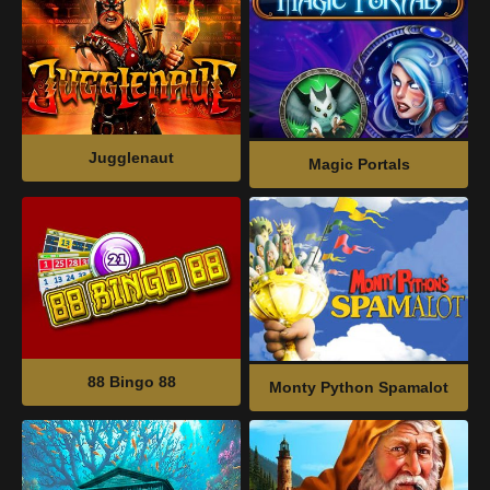
Jugglenaut
Magic Portals
88 Bingo 88
Monty Python Spamalot