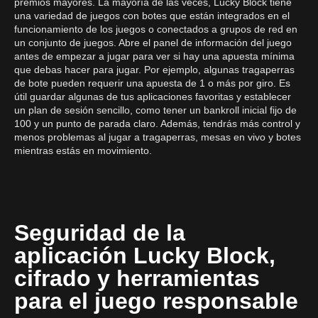
premios mayores. La mayoría de las veces, Lucky Block tiene
una variedad de juegos con botes que están integrados en el
funcionamiento de los juegos o conectados a grupos de red en
un conjunto de juegos. Abre el panel de información del juego
antes de empezar a jugar para ver si hay una apuesta mínima
que debas hacer para jugar. Por ejemplo, algunas tragaperras
de bote pueden requerir una apuesta de 1 o más por giro. Es
útil guardar algunas de tus aplicaciones favoritas y establecer
un plan de sesión sencillo, como tener un bankroll inicial fijo de
100 y un punto de parada claro. Además, tendrás más control y
menos problemas al jugar a tragaperras, mesas en vivo y botes
mientras estás en movimiento.
Seguridad de la
aplicación Lucky Block,
cifrado y herramientas
para el juego responsable