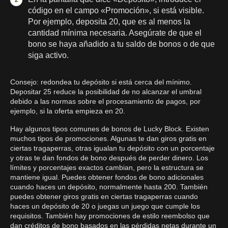
código en el campo «Promoción», si está visible.
Por ejemplo, deposita 20, que es al menos la
cantidad mínima necesaria. Asegúrate de que el
bono se haya añadido a tu saldo de bonos o de que
siga activo.
Consejo: redondea tu depósito si está cerca del mínimo.
Depositar 25 reduce la posibilidad de no alcanzar el umbral
debido a las normas sobre el procesamiento de pagos, por
ejemplo, si la oferta empieza en 20.
Hay algunos tipos comunes de bonos de Lucky Block. Existen
muchos tipos de promociones. Algunas te dan giros gratis en
ciertas tragaperras, otras igualan tu depósito con un porcentaje
y otras te dan fondos de bono después de perder dinero. Los
límites y porcentajes exactos cambian, pero la estructura se
mantiene igual. Puedes obtener fondos de bono adicionales
cuando haces un depósito, normalmente hasta 200. También
puedes obtener giros gratis en ciertas tragaperras cuando
haces un depósito de 20 o juegas un juego que cumple los
requisitos. También hay promociones de estilo reembolso que
dan créditos de bono basados en las pérdidas netas durante un