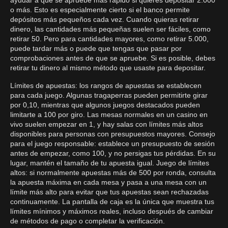
ayudar a que se apruebe más rápido si quieres depositar 2.000
o más. Esto es especialmente cierto si el banco permite
depósitos más pequeños cada vez. Cuando quieras retirar
dinero, las cantidades más pequeñas suelen ser fáciles, como
retirar 50. Pero para cantidades mayores, como retirar 5.000,
puede tardar más o puede que tengas que pasar por
comprobaciones antes de que se apruebe. Si es posible, debes
retirar tu dinero al mismo método que usaste para depositar.
Límites de apuestas: los rangos de apuestas se establecen
para cada juego. Algunas tragaperras pueden permitirte girar
por 0,10, mientras que algunos juegos destacados pueden
limitarte a 100 por giro. Las mesas normales en un casino en
vivo suelen empezar en 1, y hay salas con límites más altos
disponibles para personas con presupuestos mayores. Consejo
para el juego responsable: establece un presupuesto de sesión
antes de empezar, como 100, y no persigas tus pérdidas. En su
lugar, mantén el tamaño de tu apuesta igual. Juego de límites
altos: si normalmente apuestas más de 500 por ronda, consulta
la apuesta máxima en cada mesa y pasa a una mesa con un
límite más alto para evitar que tus apuestas sean rechazadas
continuamente. La pantalla de caja es la única que muestra tus
límites mínimos y máximos reales, incluso después de cambiar
de métodos de pago o completar la verificación.