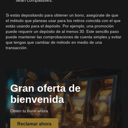
sean compatibles.
Si estás depositando para obtener un bono, asegúrate de que
el método que planeas usar para los retiros coincida con el que
estás usando para el depósito. Por ejemplo, una promoción
puede requerir un depósito de al menos 30. Este sencillo paso
puede mantener las comprobaciones de cuenta simples y evitar
que tengas que cambiar de método en medio de una
transacción.
Gran oferta de
bienvenida
Obtén tu bono ahora
Reclamar ahora