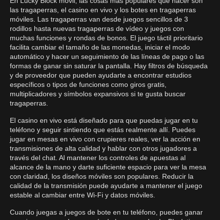
En Lucky Block móvil, las cosas más populares que hacer son
las tragaperras, el casino en vivo y los botes en tragaperras
móviles. Las tragaperras van desde juegos sencillos de 3
rodillos hasta nuevas tragaperras de vídeo y juegos con
muchas funciones y rondas de bonos. El juego táctil prioritario
facilita cambiar el tamaño de las monedas, iniciar el modo
automático y hacer un seguimiento de las líneas de pago o las
formas de ganar sin saturar la pantalla. Hay filtros de búsqueda
y de proveedor que pueden ayudarte a encontrar estudios
específicos o tipos de funciones como giros gratis,
multiplicadores y símbolos expansivos si te gusta buscar
tragaperras.
El casino en vivo está diseñado para que puedas jugar en tu
teléfono y seguir sintiendo que estás realmente allí. Puedes
jugar en mesas en vivo con crupieres reales, ver la acción en
transmisiones de alta calidad y hablar con otros jugadores a
través del chat. Al mantener los controles de apuestas al
alcance de la mano y darte suficiente espacio para ver la mesa
con claridad, los diseños móviles son populares. Reducir la
calidad de la transmisión puede ayudarte a mantener el juego
estable al cambiar entre Wi-Fi y datos móviles.
Cuando juegas a juegos de bote en tu teléfono, puedes ganar