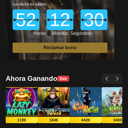
La oferta es válida:
52
12
28
Horas
Minutos
Segundos
Reclamar bono
Ahora Ganando
119€
184€
442€
340€