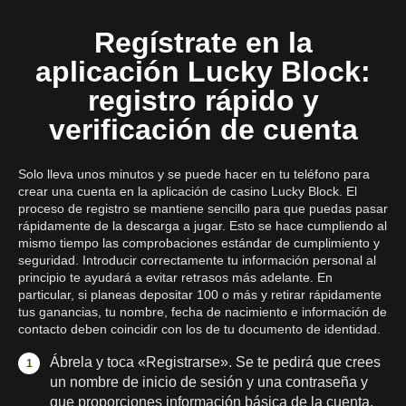
Regístrate en la
aplicación Lucky Block:
registro rápido y
verificación de cuenta
Solo lleva unos minutos y se puede hacer en tu teléfono para
crear una cuenta en la aplicación de casino Lucky Block. El
proceso de registro se mantiene sencillo para que puedas pasar
rápidamente de la descarga a jugar. Esto se hace cumpliendo al
mismo tiempo las comprobaciones estándar de cumplimiento y
seguridad. Introducir correctamente tu información personal al
principio te ayudará a evitar retrasos más adelante. En
particular, si planeas depositar 100 o más y retirar rápidamente
tus ganancias, tu nombre, fecha de nacimiento e información de
contacto deben coincidir con los de tu documento de identidad.
Ábrela y toca «Registrarse». Se te pedirá que crees
un nombre de inicio de sesión y una contraseña y
que proporciones información básica de la cuenta.