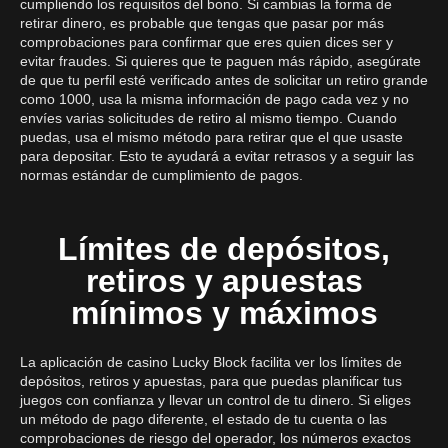
cumpliendo los requisitos del bono. Si cambias la forma de
retirar dinero, es probable que tengas que pasar por más
comprobaciones para confirmar que eres quien dices ser y
evitar fraudes. Si quieres que te paguen más rápido, asegúrate
de que tu perfil esté verificado antes de solicitar un retiro grande
como 1000, usa la misma información de pago cada vez y no
envíes varias solicitudes de retiro al mismo tiempo. Cuando
puedas, usa el mismo método para retirar que el que usaste
para depositar. Esto te ayudará a evitar retrasos y a seguir las
normas estándar de cumplimiento de pagos.
Límites de depósitos,
retiros y apuestas
mínimos y máximos
La aplicación de casino Lucky Block facilita ver los límites de
depósitos, retiros y apuestas, para que puedas planificar tus
juegos con confianza y llevar un control de tu dinero. Si eliges
un método de pago diferente, el estado de tu cuenta o las
comprobaciones de riesgo del operador, los números exactos