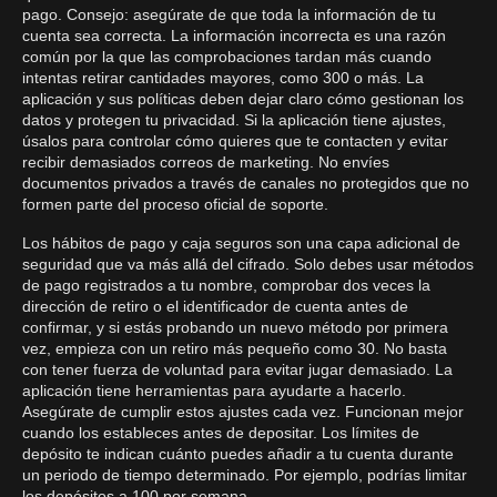
pago. Consejo: asegúrate de que toda la información de tu
cuenta sea correcta. La información incorrecta es una razón
común por la que las comprobaciones tardan más cuando
intentas retirar cantidades mayores, como 300 o más. La
aplicación y sus políticas deben dejar claro cómo gestionan los
datos y protegen tu privacidad. Si la aplicación tiene ajustes,
úsalos para controlar cómo quieres que te contacten y evitar
recibir demasiados correos de marketing. No envíes
documentos privados a través de canales no protegidos que no
formen parte del proceso oficial de soporte.
Los hábitos de pago y caja seguros son una capa adicional de
seguridad que va más allá del cifrado. Solo debes usar métodos
de pago registrados a tu nombre, comprobar dos veces la
dirección de retiro o el identificador de cuenta antes de
confirmar, y si estás probando un nuevo método por primera
vez, empieza con un retiro más pequeño como 30. No basta
con tener fuerza de voluntad para evitar jugar demasiado. La
aplicación tiene herramientas para ayudarte a hacerlo.
Asegúrate de cumplir estos ajustes cada vez. Funcionan mejor
cuando los estableces antes de depositar. Los límites de
depósito te indican cuánto puedes añadir a tu cuenta durante
un periodo de tiempo determinado. Por ejemplo, podrías limitar
los depósitos a 100 por semana.