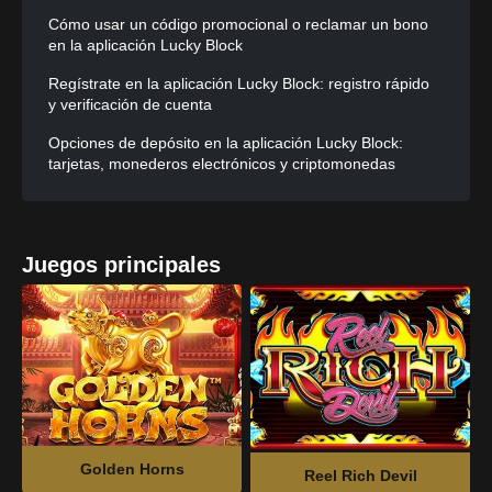
Cómo usar un código promocional o reclamar un bono
en la aplicación Lucky Block
Regístrate en la aplicación Lucky Block: registro rápido
y verificación de cuenta
Opciones de depósito en la aplicación Lucky Block:
tarjetas, monederos electrónicos y criptomonedas
Retiros de la aplicación Lucky Block: comisiones,
tiempos de pago y pasos sencillos
Juegos principales
Límites de depósitos, retiros y apuestas mínimos y
máximos
Hay tragaperras, juegos de casino en vivo y botes en el
casino móvil de Lucky Block
Seguridad de la aplicación Lucky Block, cifrado y
herramientas para el juego responsable
Golden Horns
Reel Rich Devil