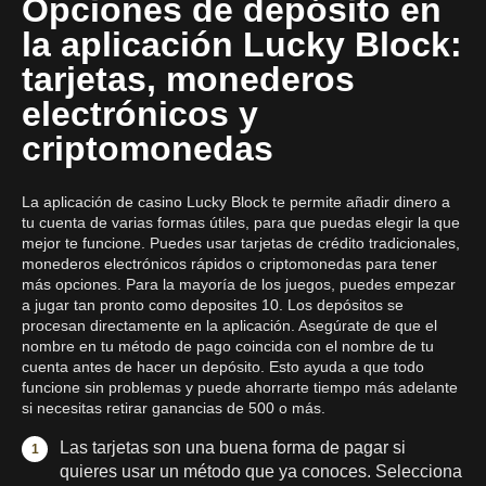
Opciones de depósito en
la aplicación Lucky Block:
tarjetas, monederos
electrónicos y
criptomonedas
La aplicación de casino Lucky Block te permite añadir dinero a
tu cuenta de varias formas útiles, para que puedas elegir la que
mejor te funcione. Puedes usar tarjetas de crédito tradicionales,
monederos electrónicos rápidos o criptomonedas para tener
más opciones. Para la mayoría de los juegos, puedes empezar
a jugar tan pronto como deposites 10. Los depósitos se
procesan directamente en la aplicación. Asegúrate de que el
nombre en tu método de pago coincida con el nombre de tu
cuenta antes de hacer un depósito. Esto ayuda a que todo
funcione sin problemas y puede ahorrarte tiempo más adelante
si necesitas retirar ganancias de 500 o más.
Las tarjetas son una buena forma de pagar si
quieres usar un método que ya conoces. Selecciona