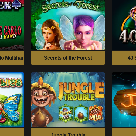
lo Multihand
Secrets of the Forest
40 
Jungle Trouble