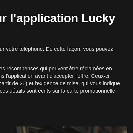
 l'application Lucky
ur votre téléphone. De cette façon, vous pouvez
ites récompenses qui peuvent être réclamées en
l'application avant d'accepter l'offre. Ceux-ci
tir de 20) et l'exigence de mise, qui vous indique
s détails sont écrits sur la carte promotionnelle