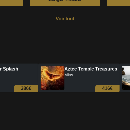
Voir tout
 Splash
Aztec Temple Treasures
Minx
386€
416€