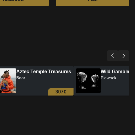
Aztec Temple Treasures
Wild Gambler
Boar
Plewock
307€