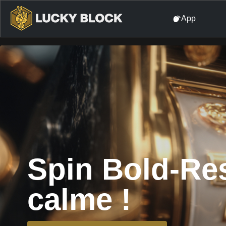
App
Spin Bold-Re
calme !