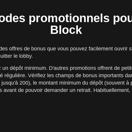
codes promotionnels pour
Block
des offres de bonus que vous pouvez facilement ouvrir s
itter le lobby.
ez un dépôt minimum. D'autres promotions offrent de pet
régulière. Vérifiez les champs de bonus importants dans 
usqu'à 200), le montant minimum du dépôt (souvent à par
avant de pouvoir demander un retrait. Habituellement, ce