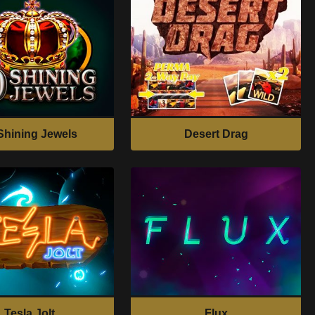
Shining Jewels
Desert Drag
Tesla Jolt
Flux