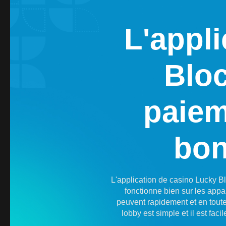
L'appl
Blo
paiem
bon
L'application de casino Lucky B
fonctionne bien sur les appa
peuvent rapidement et en toute
lobby est simple et il est fac