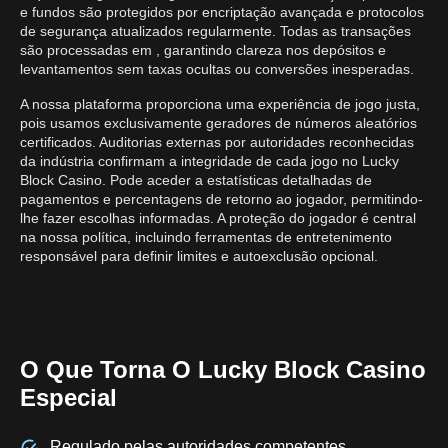
e fundos são protegidos por encriptação avançada e protocolos
de segurança atualizados regularmente. Todas as transações
são processadas em , garantindo clareza nos depósitos e
levantamentos sem taxas ocultas ou conversões inesperadas.
A nossa plataforma proporciona uma experiência de jogo justa,
pois usamos exclusivamente geradores de números aleatórios
certificados. Auditorias externas por autoridades reconhecidas
da indústria confirmam a integridade de cada jogo no Lucky
Block Casino. Pode aceder a estatísticas detalhadas de
pagamentos e percentagens de retorno ao jogador, permitindo-
lhe fazer escolhas informadas. A proteção do jogador é central
na nossa política, incluindo ferramentas de entretenimento
responsável para definir limites e autoexclusão opcional.
O Que Torna O Lucky Block Casino
Especial
Regulado pelas autoridades competentes,