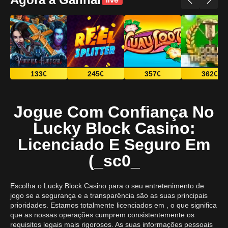
133€
245€
357€
362€
Jogue Com Confiança No
Lucky Block Casino:
Licenciado E Seguro Em
(_sc0_
Escolha o Lucky Block Casino para o seu entretenimento de
jogo se a segurança e a transparência são as suas principais
prioridades. Estamos totalmente licenciados em , o que significa
que as nossas operações cumprem consistentemente os
requisitos legais mais rigorosos. As suas informações pessoais