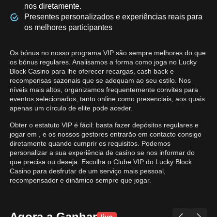
nos diretamente.
Presentes personalizados e experiências reais para
os melhores participantes
Os bónus no nosso programa VIP são sempre melhores do que
os bónus regulares. Analisamos a forma como joga no Lucky
Block Casino para lhe oferecer recargas, cash back e
recompensas sazonais que se adequam ao seu estilo. Nos
níveis mais altos, organizamos frequentemente convites para
eventos selecionados, tanto online como presenciais, aos quais
apenas um círculo de elite pode aceder.
Obter o estatuto VIP é fácil: basta fazer depósitos regulares e
jogar em , e os nossos gestores entrarão em contacto consigo
diretamente quando cumprir os requisitos. Podemos
personalizar a sua experiência de casino se nos informar do
que precisa ou deseja. Escolha o Clube VIP do Lucky Block
Casino para desfrutar de um serviço mais pessoal,
recompensador e dinâmico sempre que jogar.
Agora a Ganhar