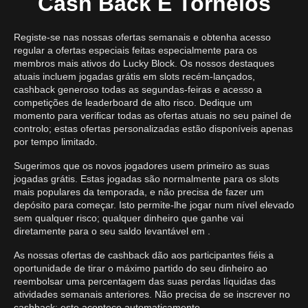
Cash Back E Torneios
Registe-se nas nossas ofertas semanais e obtenha acesso
regular a ofertas especiais feitas especialmente para os
membros mais ativos do Lucky Block. Os nossos destaques
atuais incluem jogadas grátis em slots recém-lançados,
cashback generoso todas as segundas-feiras e acesso a
competições de leaderboard de alto risco. Dedique um
momento para verificar todas as ofertas atuais no seu painel de
controlo; estas ofertas personalizadas estão disponíveis apenas
por tempo limitado.
Sugerimos que os novos jogadores usem primeiro as suas
jogadas grátis. Estas jogadas são normalmente para os slots
mais populares da temporada, e não precisa de fazer um
depósito para começar. Isto permite-lhe jogar num nível elevado
sem qualquer risco; qualquer dinheiro que ganhe vai
diretamente para o seu saldo levantável em .
As nossas ofertas de cashback dão aos participantes fiéis a
oportunidade de tirar o máximo partido do seu dinheiro ao
reembolsar uma percentagem das suas perdas líquidas das
atividades semanais anteriores. Não precisa de se inscrever no
cashback; este acontece automaticamente.