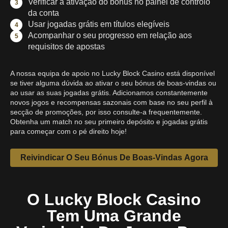
Verificar a ativação do bónus no painel de controlo
da conta
Usar jogadas grátis em títulos elegíveis
Acompanhar o seu progresso em relação aos
requisitos de apostas
A nossa equipa de apoio no Lucky Block Casino está disponível
se tiver alguma dúvida ao ativar o seu bónus de boas-vindas ou
ao usar as suas jogadas grátis. Adicionamos constantemente
novos jogos e recompensas sazonais com base no seu perfil à
secção de promoções, por isso consulte-a frequentemente.
Obtenha um match no seu primeiro depósito e jogadas grátis
para começar com o pé direito hoje!
Reivindicar O Seu Bónus De Boas-Vindas Agora
O Lucky Block Casino
Tem Uma Grande