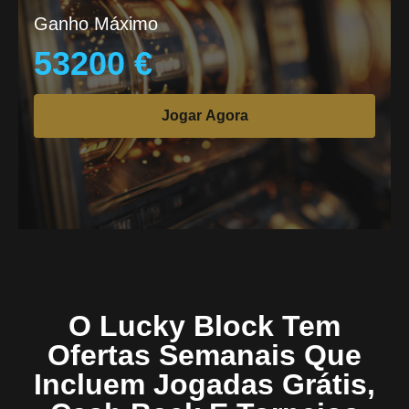
Ganho Máximo
53200 €
Jogar Agora
O Lucky Block Tem
Ofertas Semanais Que
Incluem Jogadas Grátis,