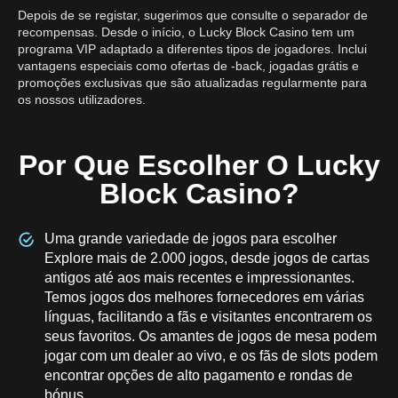
Depois de se registar, sugerimos que consulte o separador de
recompensas. Desde o início, o Lucky Block Casino tem um
programa VIP adaptado a diferentes tipos de jogadores. Inclui
vantagens especiais como ofertas de -back, jogadas grátis e
promoções exclusivas que são atualizadas regularmente para
os nossos utilizadores.
Por Que Escolher O Lucky
Block Casino?
Uma grande variedade de jogos para escolher
Explore mais de 2.000 jogos, desde jogos de cartas
antigos até aos mais recentes e impressionantes.
Temos jogos dos melhores fornecedores em várias
línguas, facilitando a fãs e visitantes encontrarem os
seus favoritos. Os amantes de jogos de mesa podem
jogar com um dealer ao vivo, e os fãs de slots podem
encontrar opções de alto pagamento e rondas de
bónus.