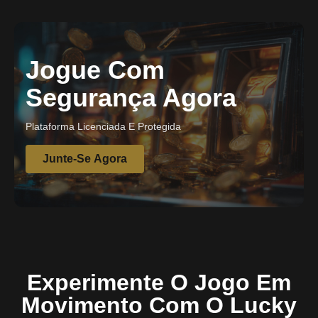
Jogue Com
Segurança Agora
Plataforma Licenciada E Protegida
Junte-Se Agora
Experimente O Jogo Em
Movimento Com O Lucky