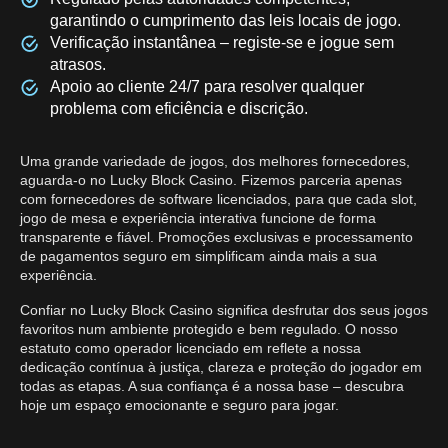
garantindo o cumprimento das leis locais de jogo.
Verificação instantânea – registe-se e jogue sem
atrasos.
Apoio ao cliente 24/7 para resolver qualquer
problema com eficiência e discrição.
Uma grande variedade de jogos, dos melhores fornecedores,
aguarda-o no Lucky Block Casino. Fizemos parceria apenas
com fornecedores de software licenciados, para que cada slot,
jogo de mesa e experiência interativa funcione de forma
transparente e fiável. Promoções exclusivas e processamento
de pagamentos seguro em simplificam ainda mais a sua
experiência.
Confiar no Lucky Block Casino significa desfrutar dos seus jogos
favoritos num ambiente protegido e bem regulado. O nosso
estatuto como operador licenciado em reflete a nossa
dedicação contínua à justiça, clareza e proteção do jogador em
todas as etapas. A sua confiança é a nossa base – descubra
hoje um espaço emocionante e seguro para jogar.