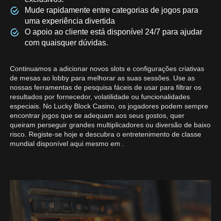
Mude rapidamente entre categorias de jogos para
uma experiência divertida
O apoio ao cliente está disponível 24/7 para ajudar
com quaisquer dúvidas.
Continuamos a adicionar novos slots e configurações criativas
de mesas ao lobby para melhorar as suas sessões. Use as
nossas ferramentas de pesquisa fáceis de usar para filtrar os
resultados por fornecedor, volatilidade ou funcionalidades
especiais. No Lucky Block Casino, os jogadores podem sempre
encontrar jogos que se adequam aos seus gostos, quer
queiram perseguir grandes multiplicadores ou diversão de baixo
risco. Registe-se hoje e descubra o entretenimento de classe
mundial disponível aqui mesmo em .