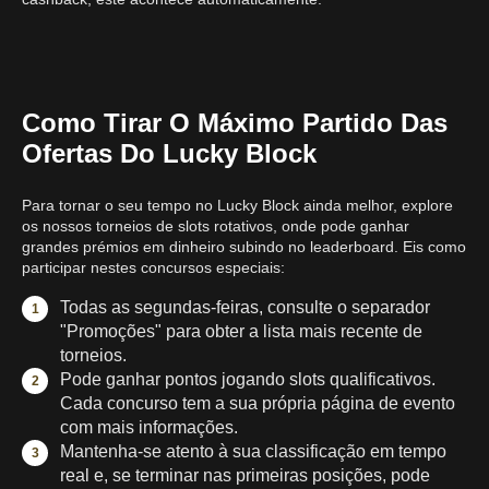
Como Tirar O Máximo Partido Das
Ofertas Do Lucky Block
Para tornar o seu tempo no Lucky Block ainda melhor, explore
os nossos torneios de slots rotativos, onde pode ganhar
grandes prémios em dinheiro subindo no leaderboard. Eis como
participar nestes concursos especiais:
Todas as segundas-feiras, consulte o separador
"Promoções" para obter a lista mais recente de
torneios.
Pode ganhar pontos jogando slots qualificativos.
Cada concurso tem a sua própria página de evento
com mais informações.
Mantenha-se atento à sua classificação em tempo
real e, se terminar nas primeiras posições, pode