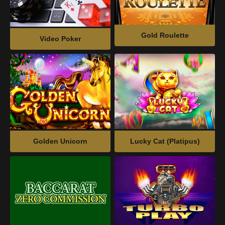
Gold Roulette
Video Poker
Golden Unicorn
Lucky Cat (Platipus)