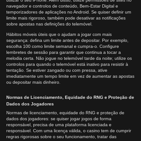
utilizar o seu iPhone. Além disso, utilize permissões de sites no
navegador e controlos de conteúdo, Bem-Estar Digital e
temporizadores de aplicações no Android. Se quiser definir um
limite mais rigoroso, também pode desativar as notificações
sobre apostas nas definições do telemóvel.
Hábitos móveis úteis que o ajudam a jogar com mais
segurança: defina um limite antes de depositar. Por exemplo,
escolha 100 como limite semanal e cumpra-o. Configure
lembretes de sessão para garantir que continua a tocar a
melodia certa. Não jogue no telemóvel tarde da noite; utilize os
controlos para quando o telemóvel está inativo para resistir à
tentação. Se estiver zangado ou com pressa, ative
imediatamente um tempo limite em vez de aumentar as apostas
ou depositar mais dinheiro.
Normas de Licenciamento, Equidade do RNG e Proteção de
Dados dos Jogadores
Normas de licenciamento, equidade do RNG e proteção de
dados dos jogadores: se quiser jogar jogos de forma
responsável, precisa de uma plataforma licenciada e
responsável. Com uma licença válida, o casino tem de cumprir
regras rigorosas sobre o seu funcionamento, tratar das