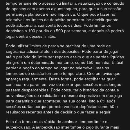
temporariamente o acesso ou limitar a visualização de conteúdo
de apostas com apenas alguns toques, para que a sua sessão
permaneça planeada e não impulsiva. O que pode fazer no
telemóvel: os limites de depósito permitem-lhe decidir quanto
pode adicionar à sua conta todos os dias. Pode limitar os
depósitos a 100 por dia ou 500 por semana, e depois só poderá
jogar dentro desses limites.
Pode utilizar limites de perda se precisar de uma rede de
segurança adicional além dos depósitos. Pode parar de jogar
até o período do limite ser reposto assim que as perdas líquidas
atingirem um determinado montante, como 150 num dia. É fácil
perder a noção do tempo ao jogar no telemóvel, mas os
lembretes de sessão tornam o tempo claro. Crie um aviso que
apareça regularmente. Desta forma, pode escolher se quer
continuar ou parar, em vez de deixar que sessões mais longas
passem despercebidas. Pode consultar o histórico da conta e
as verificações de realidade no mesmo dispositivo em que joga
para garantir o que aconteceu na sua conta. Isto é útil após
sessões curtas porque permite verificar depósitos como 50 e
resultados recentes antes de decidir o que fazer a seguir.
Esta é a forma mais rápida de acalmar: tempos limite e
autoexclusão. A autoexclusão interrompe o jogo durante mais