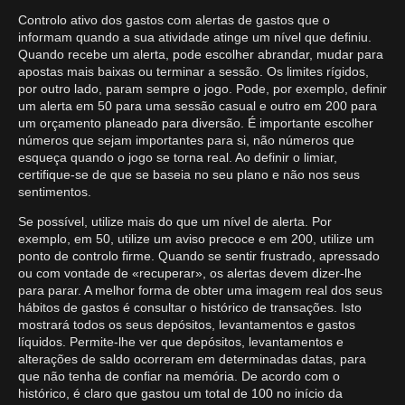
Controlo ativo dos gastos com alertas de gastos que o
informam quando a sua atividade atinge um nível que definiu.
Quando recebe um alerta, pode escolher abrandar, mudar para
apostas mais baixas ou terminar a sessão. Os limites rígidos,
por outro lado, param sempre o jogo. Pode, por exemplo, definir
um alerta em 50 para uma sessão casual e outro em 200 para
um orçamento planeado para diversão. É importante escolher
números que sejam importantes para si, não números que
esqueça quando o jogo se torna real. Ao definir o limiar,
certifique-se de que se baseia no seu plano e não nos seus
sentimentos.
Se possível, utilize mais do que um nível de alerta. Por
exemplo, em 50, utilize um aviso precoce e em 200, utilize um
ponto de controlo firme. Quando se sentir frustrado, apressado
ou com vontade de «recuperar», os alertas devem dizer-lhe
para parar. A melhor forma de obter uma imagem real dos seus
hábitos de gastos é consultar o histórico de transações. Isto
mostrará todos os seus depósitos, levantamentos e gastos
líquidos. Permite-lhe ver que depósitos, levantamentos e
alterações de saldo ocorreram em determinadas datas, para
que não tenha de confiar na memória. De acordo com o
histórico, é claro que gastou um total de 100 no início da