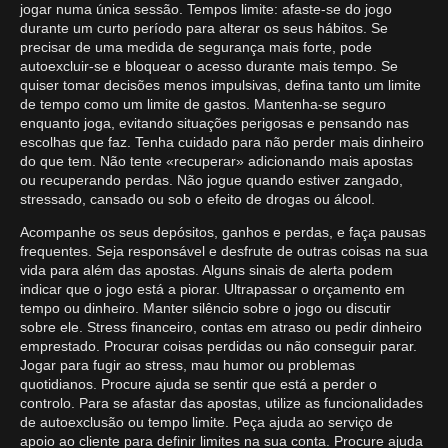
jogar numa única sessão. Tempos limite: afaste-se do jogo
durante um curto período para alterar os seus hábitos. Se
precisar de uma medida de segurança mais forte, pode
autoexcluir-se e bloquear o acesso durante mais tempo. Se
quiser tomar decisões menos impulsivas, defina tanto um limite
de tempo como um limite de gastos. Mantenha-se seguro
enquanto joga, evitando situações perigosas e pensando nas
escolhas que faz. Tenha cuidado para não perder mais dinheiro
do que tem. Não tente «recuperar» adicionando mais apostas
ou recuperando perdas. Não jogue quando estiver zangado,
stressado, cansado ou sob o efeito de drogas ou álcool.
Acompanhe os seus depósitos, ganhos e perdas, e faça pausas
frequentes. Seja responsável e desfrute de outras coisas na sua
vida para além das apostas. Alguns sinais de alerta podem
indicar que o jogo está a piorar. Ultrapassar o orçamento em
tempo ou dinheiro. Manter silêncio sobre o jogo ou discutir
sobre ele. Stress financeiro, contas em atraso ou pedir dinheiro
emprestado. Procurar coisas perdidas ou não conseguir parar.
Jogar para fugir ao stress, mau humor ou problemas
quotidianos. Procure ajuda se sentir que está a perder o
controlo. Para se afastar das apostas, utilize as funcionalidades
de autoexclusão ou tempo limite. Peça ajuda ao serviço de
apoio ao cliente para definir limites na sua conta. Procure ajuda