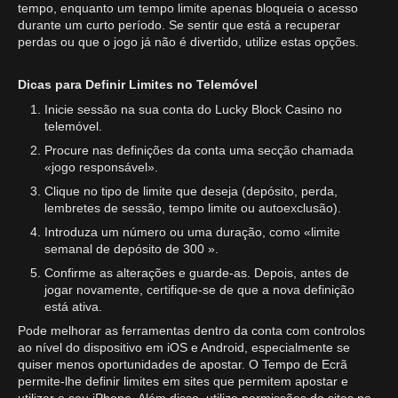
tempo, enquanto um tempo limite apenas bloqueia o acesso
durante um curto período. Se sentir que está a recuperar
perdas ou que o jogo já não é divertido, utilize estas opções.
Dicas para Definir Limites no Telemóvel
Inicie sessão na sua conta do Lucky Block Casino no
telemóvel.
Procure nas definições da conta uma secção chamada
«jogo responsável».
Clique no tipo de limite que deseja (depósito, perda,
lembretes de sessão, tempo limite ou autoexclusão).
Introduza um número ou uma duração, como «limite
semanal de depósito de 300 ».
Confirme as alterações e guarde-as. Depois, antes de
jogar novamente, certifique-se de que a nova definição
está ativa.
Pode melhorar as ferramentas dentro da conta com controlos
ao nível do dispositivo em iOS e Android, especialmente se
quiser menos oportunidades de apostar. O Tempo de Ecrã
permite-lhe definir limites em sites que permitem apostar e