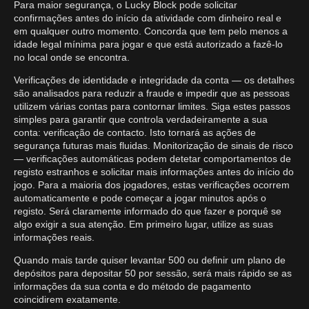
Para maior segurança, o Lucky Block pode solicitar
confirmações antes do início da atividade com dinheiro real e
em qualquer outro momento. Concorda que tem pelo menos a
idade legal mínima para jogar e que está autorizado a fazê-lo
no local onde se encontra.
Verificações de identidade e integridade da conta — os detalhes
são analisados para reduzir a fraude e impedir que as pessoas
utilizem várias contas para contornar limites. Siga estes passos
simples para garantir que controla verdadeiramente a sua
conta: verificação de contacto. Isto tornará as ações de
segurança futuras mais fluidas. Monitorização de sinais de risco
— verificações automáticas podem detetar comportamentos de
registo estranhos e solicitar mais informações antes do início do
jogo. Para a maioria dos jogadores, estas verificações ocorrem
automaticamente e pode começar a jogar minutos após o
registo. Será claramente informado do que fazer e porquê se
algo exigir a sua atenção. Em primeiro lugar, utilize as suas
informações reais.
Quando mais tarde quiser levantar 500 ou definir um plano de
depósitos para depositar 50 por sessão, será mais rápido se as
informações da sua conta e do método de pagamento
coincidirem exatamente.