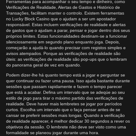
Ferramentas para acompanhar o seu tempo e dinheiro, como
Verificações de Realidade, Alertas de Gastos e Histórico de
Transações, facilitam manter o controlo. Existem ferramentas
no Lucky Block Casino que o ajudam a ser um apostador
responsável. Estas incluem verificações de realidade e alertas
de gastos que o ajudam a parar, pensar e jogar dentro dos seus
próprios limites. Estas funcionalidades destinam-se a funcionar
silenciosamente em segundo plano enquanto joga. Depois,
começarão a ajudá-lo quando precisar com registos simples e
avisos atempados. Porque as verificações de realidade são
úteis: as verificações de realidade são pop-ups que o lembram
do panorama geral de vez em quando.
Podem dizer-lhe há quanto tempo está a jogar e perguntar se
quer continuar ou fazer uma pausa. Isso ajuda bastante durante
sessões que passam rapidamente e fazem o tempo parecer
que está a acabar. Defina um intervalo que se adeqúe ao seu
estilo de jogo para tirar o máximo partido das verificações de
realidade. Deve haver mais lembretes se jogar por períodos
curtos. Escolha um intervalo que o faça pensar antes de se
cansar se preferir sessões mais longas. Quando a verificação
de realidade aparecer, é melhor dedicar 30 segundos a rever os
objetivos da sessão. O lembrete não deve ser visto como uma
formalidade se planeou jogar durante uma hora.