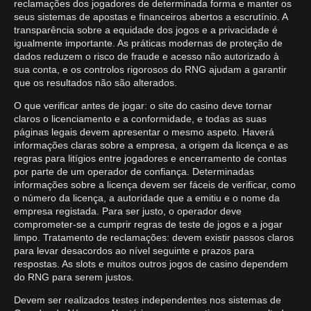
reclamações dos jogadores de determinada forma e manter os
seus sistemas de apostas e financeiros abertos a escrutínio. A
transparência sobre a equidade dos jogos e a privacidade é
igualmente importante. As práticas modernas de proteção de
dados reduzem o risco de fraude e acesso não autorizado à
sua conta, e os controlos rigorosos do RNG ajudam a garantir
que os resultados não são alterados.
O que verificar antes de jogar: o site do casino deve tornar
claros o licenciamento e a conformidade, e todas as suas
páginas legais devem apresentar o mesmo aspeto. Haverá
informações claras sobre a empresa, a origem da licença e as
regras para litígios entre jogadores e encerramento de contas
por parte de um operador de confiança. Determinadas
informações sobre a licença devem ser fáceis de verificar, como
o número da licença, a autoridade que a emitiu e o nome da
empresa registada. Para ser justo, o operador deve
comprometer-se a cumprir regras de teste de jogos e a jogar
limpo. Tratamento de reclamações: devem existir passos claros
para levar desacordos ao nível seguinte e prazos para
respostas. As slots e muitos outros jogos de casino dependem
do RNG para serem justos.
Devem ser realizados testes independentes nos sistemas de