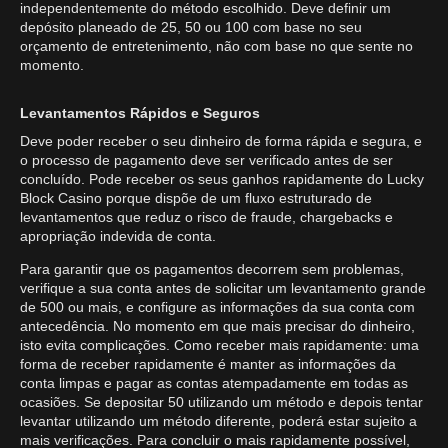
independentemente do método escolhido. Deve definir um
depósito planeado de 25, 50 ou 100 com base no seu
orçamento de entretenimento, não com base no que sente no
momento.
Levantamentos Rápidos e Seguros
Deve poder receber o seu dinheiro de forma rápida e segura, e
o processo de pagamento deve ser verificado antes de ser
concluído. Pode receber os seus ganhos rapidamente do Lucky
Block Casino porque dispõe de um fluxo estruturado de
levantamentos que reduz o risco de fraude, chargebacks e
apropriação indevida de conta.
Para garantir que os pagamentos decorrem sem problemas,
verifique a sua conta antes de solicitar um levantamento grande
de 500 ou mais, e configure as informações da sua conta com
antecedência. No momento em que mais precisar do dinheiro,
isto evita complicações. Como receber mais rapidamente: uma
forma de receber rapidamente é manter as informações da
conta limpas e pagar as contas atempadamente em todas as
ocasiões. Se depositar 50 utilizando um método e depois tentar
levantar utilizando um método diferente, poderá estar sujeito a
mais verificações. Para concluir o mais rapidamente possível,