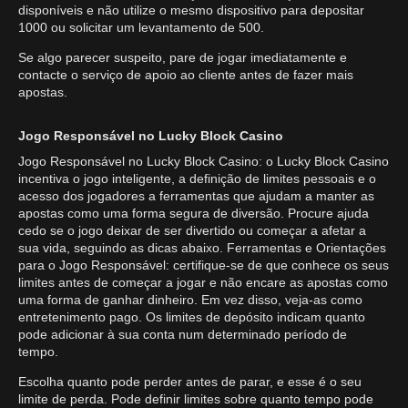
disponíveis e não utilize o mesmo dispositivo para depositar
1000 ou solicitar um levantamento de 500.
Se algo parecer suspeito, pare de jogar imediatamente e
contacte o serviço de apoio ao cliente antes de fazer mais
apostas.
Jogo Responsável no Lucky Block Casino
Jogo Responsável no Lucky Block Casino: o Lucky Block Casino
incentiva o jogo inteligente, a definição de limites pessoais e o
acesso dos jogadores a ferramentas que ajudam a manter as
apostas como uma forma segura de diversão. Procure ajuda
cedo se o jogo deixar de ser divertido ou começar a afetar a
sua vida, seguindo as dicas abaixo. Ferramentas e Orientações
para o Jogo Responsável: certifique-se de que conhece os seus
limites antes de começar a jogar e não encare as apostas como
uma forma de ganhar dinheiro. Em vez disso, veja-as como
entretenimento pago. Os limites de depósito indicam quanto
pode adicionar à sua conta num determinado período de
tempo.
Escolha quanto pode perder antes de parar, e esse é o seu
limite de perda. Pode definir limites sobre quanto tempo pode