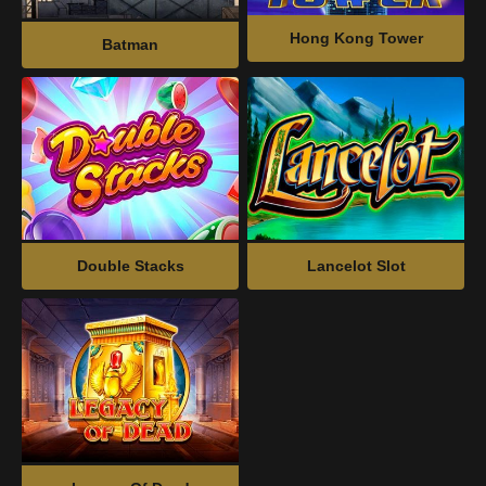
Hong Kong Tower
Batman
Double Stacks
Lancelot Slot