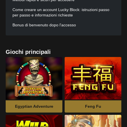
Come creare un account Lucky Block: istruzioni passo
per passo e informazioni richieste
Bonus di benvenuto dopo l'accesso
Termini e condizioni per il requisito di scommessa
Promozioni giornaliere, bonus a tempo limitato e
ricompense VIP
Giochi principali
Come trovare le promozioni e utilizzarle
Opzioni di deposito Lucky Block: criptovalute, carte ed
e-wallet
Deposito minimo, deposito massimo e limiti di
finanziamento dell'account
Prelievi Lucky Block: quanto sono veloci, quanto importo
e come funziona la verifica?
Egyptian Adventure
Feng Fu