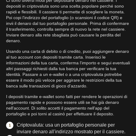
Ci sono diversi modi per depositare denaro nel cassiere. I
depositi in criptovaluta sono una scelta popolare perché sono
rapidi e flessibili. Il cassiere ti permette di scegliere la moneta.
Poi copi l'indirizzo del portafoglio (o scansioni il codice QR) e
invii il denaro dal tuo portafoglio personale. Prima di confermare
il trasferimento, controlla sempre di nuovo la rete nel cassiere.
Inviare denaro alla rete sbagliata può causare la perdita del
denaro.
Usando una carta di debito o di credito, puoi aggiungere denaro
al tuo account con depositi tramite carta. Inserisci le
informazioni della tua carta, conferma l'importo e segui eventuali
altri passaggi richiesti dalla tua banca per verificare la tua
identità. Passare a un e-wallet o a una criptovaluta potrebbe
essere il modo più veloce per aggirare le restrizioni della tua
banca sulle transazioni di gioco d'azzardo.
I depositi tramite e-wallet sono fatti per rendere le operazioni di
pagamento rapide e possono essere utili se hai già denaro
nell'account. Di solito accetti il pagamento nell'app del
portafoglio e poi torni al casinò per effettuare il deposito.
Criptovaluta: usa un portafoglio personale per
inviare denaro all'indirizzo mostrato per il cassiere.