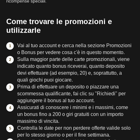
ricompense speciali.
Come trovare le promozioni e
utilizzarle
Vai al tuo account e cerca nella sezione Promozioni
o Bonus per vedere cosa c'è in questo momento.
Sulla maggior parte delle carte promozionali, viene
indicato quanto bonus riceverai, quanto deposito
devi effettuare (ad esempio, 20) e, soprattutto, a
quali giochi puoi giocare.
Prima di effettuare un deposito o piazzare una
scommessa qualificante, fai clic su "Richiedi" per
aggiungere il bonus al tuo account.
Assicurati di conoscere i minimi e i massimi, come
un bonus fino a 200 o giri gratuiti con un importo
massimo di vincita.
Controlla le date per non perdere offerte valide solo
per lo stesso giorno o per il fine settimana.