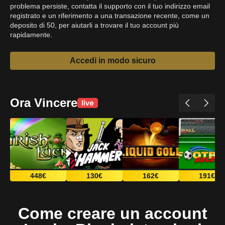
problema persiste, contatta il supporto con il tuo indirizzo email
registrato e un riferimento a una transazione recente, come un
deposito di 50, per aiutarli a trovare il tuo account più
rapidamente.
Accedi in modo sicuro
Ora Vincere
448€
130€
162€
191€
Come creare un account