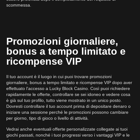
essere prelevata dopo il completamento del requisito di
scommessa.
Promozioni giornaliere,
bonus a tempo limitato e
ricompense VIP
Il tuo account è il luogo in cui puoi trovare promozioni
giornaliere, bonus a tempo limitato e ricompense VIP dopo aver
effettuato l'accesso a Lucky Block Casino. Così puoi richiedere
rapidamente le offerte, controllare se sei idoneo e vedere cosa
è già sul tuo profilo, tutto viene mostrato in un unico posto.
Dovresti controllare il tuo account prima di depositare denaro o
iniziare una sessione perché le promozioni possono cambiare
per giorno, tipo di gioco o livello di attività.
Vedrai anche eventuali offerte personalizzate collegate ai tuoi
giochi passati, nonché i tuoi progressi verso i vantaggi VIP e le