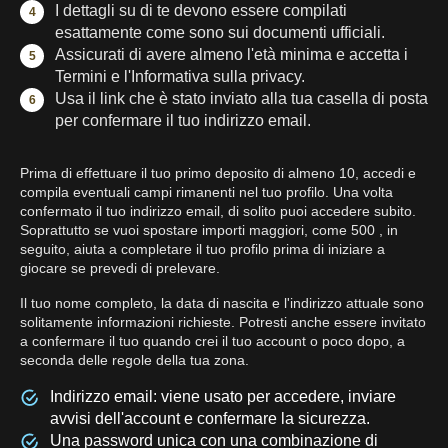
I dettagli su di te devono essere compilati
esattamente come sono sui documenti ufficiali.
Assicurati di avere almeno l'età minima e accetta i
Termini e l'Informativa sulla privacy.
Usa il link che è stato inviato alla tua casella di posta
per confermare il tuo indirizzo email.
Prima di effettuare il tuo primo deposito di almeno 10, accedi e
compila eventuali campi rimanenti nel tuo profilo. Una volta
confermato il tuo indirizzo email, di solito puoi accedere subito.
Soprattutto se vuoi spostare importi maggiori, come 500 , in
seguito, aiuta a completare il tuo profilo prima di iniziare a
giocare se prevedi di prelevare.
Il tuo nome completo, la data di nascita e l'indirizzo attuale sono
solitamente informazioni richieste. Potresti anche essere invitato
a confermare il tuo quando crei il tuo account o poco dopo, a
seconda delle regole della tua zona.
Indirizzo email: viene usato per accedere, inviare
avvisi dell'account e confermare la sicurezza.
Una password unica con una combinazione di