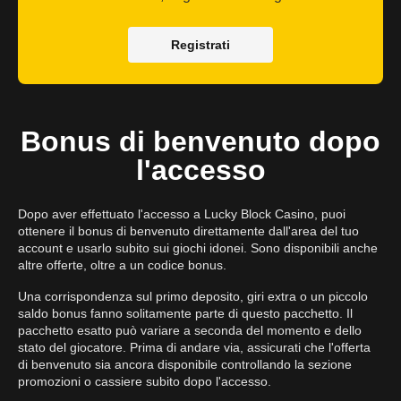
Registrati
Bonus di benvenuto dopo
l'accesso
Dopo aver effettuato l'accesso a Lucky Block Casino, puoi
ottenere il bonus di benvenuto direttamente dall'area del tuo
account e usarlo subito sui giochi idonei. Sono disponibili anche
altre offerte, oltre a un codice bonus.
Una corrispondenza sul primo deposito, giri extra o un piccolo
saldo bonus fanno solitamente parte di questo pacchetto. Il
pacchetto esatto può variare a seconda del momento e dello
stato del giocatore. Prima di andare via, assicurati che l'offerta
di benvenuto sia ancora disponibile controllando la sezione
promozioni o cassiere subito dopo l'accesso.