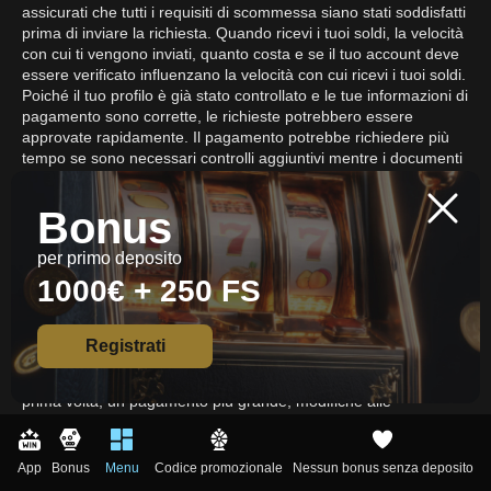
assicurati che tutti i requisiti di scommessa siano stati soddisfatti
prima di inviare la richiesta. Quando ricevi i tuoi soldi, la velocità
con cui ti vengono inviati, quanto costa e se il tuo account deve
essere verificato influenzano la velocità con cui ricevi i tuoi soldi.
Poiché il tuo profilo è già stato controllato e le tue informazioni di
pagamento sono corrette, le richieste potrebbero essere
approvate rapidamente. Il pagamento potrebbe richiedere più
tempo se sono necessari controlli aggiuntivi mentre i documenti
vengono esaminati.
Bonus
In base al metodo di prelievo e alle condizioni della rete, Lucky
Block potrebbe addebitare commissioni. Prima di confermare il
per primo deposito
prelievo, il cassiere dovrebbe mostrarti eventuali commissioni
1000€ + 250 FS
applicabili. Controlla l'importo finale che riceverai dopo le
commissioni prima di inviarlo per evitare sorprese.
I controlli di identità sono comuni nei casinò autorizzati.
Registrati
Mantengono i giocatori al sicuro e assicurano che rispettino le
regole anti-frode. Quando qualcuno effettua un prelievo per la
prima volta, un pagamento più grande, modifiche alle
informazioni del proprio account o schemi di attività insoliti di
solito portano alla verifica. I prelievi possono essere di soli 20 e
App
Bonus
Menu
Codice promozionale
Nessun bonus senza deposito
fino a 5,000 per richiesta, ma questo può variare a seconda del
metodo usato e dello stato dell'account. La verifica è più