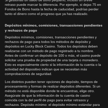
Si gestionas un saldo de bono pequeño, incluso un breve
retraso puede marcar la diferencia. Por ejemplo, si dejas 75 en
Fondos de Bono hasta la fecha de caducidad, podrías perder
tanto el dinero como el progreso que ya has realizado.
Depósitos mínimos, comisiones, transacciones pendientes
y rechazos de pago
Depósitos mínimos, comisiones, transacciones pendientes y
rechazos de pago para todos los métodos de depósito y
depósitos en Lucky Block Casino. Todos los depósitos deben
realizarse con un método de pago registrado a tu nombre.
Antes de confirmar un depósito de 100 o más, el casino puede
solicitar una prueba de propiedad de una tarjeta o monedero.
Esto es especialmente cierto si la información de tu cuenta o la
actividad del dispositivo indican que se necesitan más
comprobaciones de seguridad.
Los distintos pueden tener opciones de depósito, tiempos de
procesamiento y formas de realizar depósitos diferentes. Si un
método no está disponible donde te encuentras, elige otro.
Asegúrate de que la información de tu cuenta de casino
coincida con la del perfil de pago para evitar retrasos y
rechazos. Depósito mínimo: el depósito mínimo estándar para