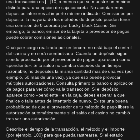
una transacción es [...]10, a menos que se muestre un mínimo
distinto para una opción de caja concreta. No aceptaremos
depósitos inferiores al importe mínimo indicado. Comisiones por
depósito: la mayoría de los métodos de depósito pueden tener
una comisión de 0 cobrada por Lucky Block Casino. Sin
embargo, tu banco, emisor de la tarjeta o proveedor de pagos
puede cobrar comisiones adicionales.
Cualquier cargo realizado por un tercero no está bajo el control
del casino y no será reembolsado. Cuando un depósito sigue
siendo procesado por el proveedor de pagos, aparecerá como
«pendiente». Si tu saldo no cambia después de un tiempo
razonable, no deposites la misma cantidad más de una vez (por
ejemplo, 50 más de una vez), ya que eso puede provocar
múltiples autorizaciones. Consulta primero tu banco o aplicación
de pagos para ver cómo va la transacción. Si el depósito
aparece como «pendiente» en la caja, debes esperar a que
finalice o falle antes de intentarlo de nuevo. Existe una buena
probabilidad de que el proveedor de tu método de pago libere la
autorización automáticamente si el saldo del casino no cambió
tras ver una autorización.
Describe el tiempo de la transacción, el método y el importe
(por ejemplo, 100) para que pueda rastrearse. Si el estado