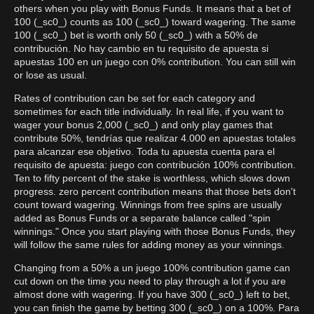
others when you play with Bonus Funds. It means that a bet of
100 (_sc0_) counts as 100 (_sc0_) toward wagering. The same
100 (_sc0_) bet is worth only 50 (_sc0_) with a 50% de
contribución. No hay cambio en tu requisito de apuesta si
apuestas 100 en un juego con 0% contribution. You can still win
or lose as usual.
Rates of contribution can be set for each category and
sometimes for each title individually. In real life, if you want to
wager your bonus 2,000 (_sc0_) and only play games that
contribute 50%, tendrías que realizar 4.000 en apuestas totales
para alcanzar ese objetivo. Toda tu apuesta cuenta para el
requisito de apuesta: juego con contribución 100% contribution.
Ten to fifty percent of the stake is worthless, which slows down
progress. zero percent contribution means that those bets don't
count toward wagering. Winnings from free spins are usually
added as Bonus Funds or a separate balance called "spin
winnings." Once you start playing with those Bonus Funds, they
will follow the same rules for adding money as your winnings.
Changing from a 50% a un juego 100% contribution game can
cut down on the time you need to play through a lot if you are
almost done with wagering. If you have 300 (_sc0_) left to bet,
you can finish the game by betting 300 (_sc0_) on a 100%. Para