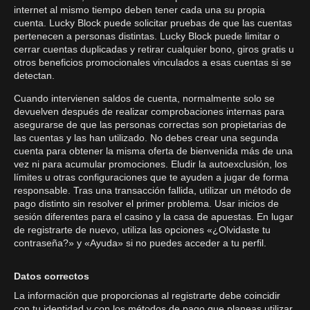
internet al mismo tiempo deben tener cada una su propia
cuenta. Lucky Block puede solicitar pruebas de que las cuentas
pertenecen a personas distintas. Lucky Block puede limitar o
cerrar cuentas duplicadas y retirar cualquier bono, giros gratis u
otros beneficios promocionales vinculados a esas cuentas si se
detectan.
Cuando intervienen saldos de cuenta, normalmente solo se
devuelven después de realizar comprobaciones internas para
asegurarse de que las personas correctas son propietarias de
las cuentas y las han utilizado. No debes crear una segunda
cuenta para obtener la misma oferta de bienvenida más de una
vez ni para acumular promociones. Eludir la autoexclusión, los
límites u otras configuraciones que te ayuden a jugar de forma
responsable. Tras una transacción fallida, utilizar un método de
pago distinto sin resolver el primer problema. Usar inicios de
sesión diferentes para el casino y la casa de apuestas. En lugar
de registrarte de nuevo, utiliza las opciones «¿Olvidaste tu
contraseña?» y «Ayuda» si no puedes acceder a tu perfil.
Datos correctos
La información que proporcionas al registrarte debe coincidir
con tu identidad y con los métodos de pago que planeas utilizar.