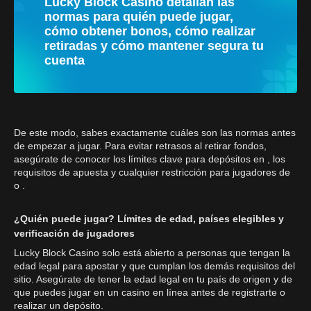
Lucky Block Casino detallan las
normas para quién puede jugar,
cómo obtener bonos, cómo realizar
retiradas y cómo mantener segura tu
cuenta
De este modo, sabes exactamente cuáles son las normas antes
de empezar a jugar. Para evitar retrasos al retirar fondos,
asegúrate de conocer los límites clave para depósitos en , los
requisitos de apuesta y cualquier restricción para jugadores de
o .
¿Quién puede jugar? Límites de edad, países elegibles y
verificación de jugadores
Lucky Block Casino solo está abierto a personas que tengan la
edad legal para apostar y que cumplan los demás requisitos del
sitio. Asegúrate de tener la edad legal en tu país de origen y de
que puedes jugar en un casino en línea antes de registrarte o
realizar un depósito.