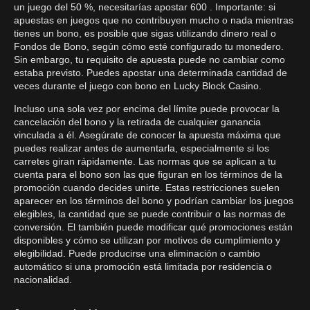
un juego del 50 %, necesitarías apostar 600 . Importante: si
apuestas en juegos que no contribuyen mucho o nada mientras
tienes un bono, es posible que sigas utilizando dinero real o
Fondos de Bono, según cómo esté configurado tu monedero.
Sin embargo, tu requisito de apuesta puede no cambiar como
estaba previsto. Puedes apostar una determinada cantidad de
veces durante el juego con bono en Lucky Block Casino.
Incluso una sola vez por encima del límite puede provocar la
cancelación del bono y la retirada de cualquier ganancia
vinculada a él. Asegúrate de conocer la apuesta máxima que
puedes realizar antes de aumentarla, especialmente si los
carretes giran rápidamente. Las normas que se aplican a tu
cuenta para el bono son las que figuran en los términos de la
promoción cuando decides unirte. Estas restricciones suelen
aparecer en los términos del bono y podrían cambiar los juegos
elegibles, la cantidad que se puede contribuir o las normas de
conversión. El también puede modificar qué promociones están
disponibles y cómo se utilizan por motivos de cumplimiento y
elegibilidad. Puede producirse una eliminación o cambio
automático si una promoción está limitada por residencia o
nacionalidad.