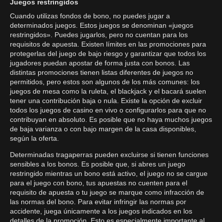
Juegos restringidos
Cuando utilizas fondos de bono, no puedes jugar a
determinados juegos. Estos juegos se denominan «juegos
restringidos». Puedes jugarlos, pero no cuentan para los
requisitos de apuesta. Existen límites en las promociones para
protegerlas del juego de bajo riesgo y garantizar que todos los
jugadores puedan apostar de forma justa con bonos. Las
distintas promociones tienen listas diferentes de juegos no
permitidos, pero estos son algunos de los más comunes: los
juegos de mesa como la ruleta, el blackjack y el bacará suelen
tener una contribución baja o nula. Existe la opción de excluir
todos los juegos de casino en vivo o configurarlos para que no
contribuyan en absoluto. Es posible que no haya muchos juegos
de baja varianza o con bajo margen de la casa disponibles,
según la oferta.
Determinadas tragaperras pueden excluirse si tienen funciones
sensibles a los bonos. Es posible que, si abres un juego
restringido mientras un bono está activo, el juego no se cargue
para el juego con bono, tus apuestas no cuenten para el
requisito de apuesta o tu juego se marque como infracción de
las normas del bono. Para evitar infringir las normas por
accidente, juega únicamente a los juegos indicados en los
detalles de la promoción. Esto es especialmente importante al