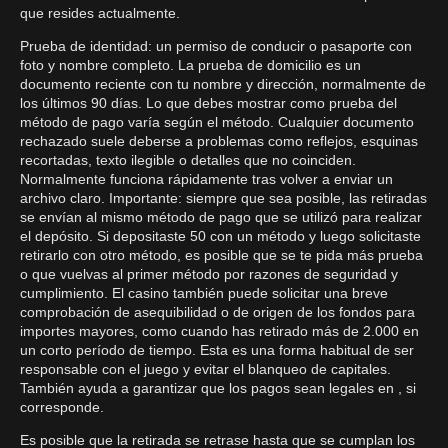
que resides actualmente.
Prueba de identidad: un permiso de conducir o pasaporte con
foto y nombre completo. La prueba de domicilio es un
documento reciente con tu nombre y dirección, normalmente de
los últimos 90 días. Lo que debes mostrar como prueba del
método de pago varía según el método. Cualquier documento
rechazado suele deberse a problemas como reflejos, esquinas
recortadas, texto ilegible o detalles que no coinciden.
Normalmente funciona rápidamente tras volver a enviar un
archivo claro. Importante: siempre que sea posible, las retiradas
se envían al mismo método de pago que se utilizó para realizar
el depósito. Si depositaste 50 con un método y luego solicitaste
retirarlo con otro método, es posible que se te pida más prueba
o que vuelvas al primer método por razones de seguridad y
cumplimiento. El casino también puede solicitar una breve
comprobación de asequibilidad o de origen de los fondos para
importes mayores, como cuando has retirado más de 2.000 en
un corto período de tiempo. Esta es una forma habitual de ser
responsable con el juego y evitar el blanqueo de capitales.
También ayuda a garantizar que los pagos sean legales en , si
corresponde.
Es posible que la retirada se retrase hasta que se cumplan los