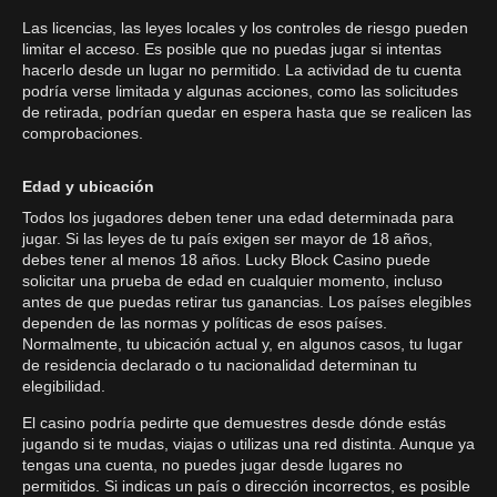
Las licencias, las leyes locales y los controles de riesgo pueden
limitar el acceso. Es posible que no puedas jugar si intentas
hacerlo desde un lugar no permitido. La actividad de tu cuenta
podría verse limitada y algunas acciones, como las solicitudes
de retirada, podrían quedar en espera hasta que se realicen las
comprobaciones.
Edad y ubicación
Todos los jugadores deben tener una edad determinada para
jugar. Si las leyes de tu país exigen ser mayor de 18 años,
debes tener al menos 18 años. Lucky Block Casino puede
solicitar una prueba de edad en cualquier momento, incluso
antes de que puedas retirar tus ganancias. Los países elegibles
dependen de las normas y políticas de esos países.
Normalmente, tu ubicación actual y, en algunos casos, tu lugar
de residencia declarado o tu nacionalidad determinan tu
elegibilidad.
El casino podría pedirte que demuestres desde dónde estás
jugando si te mudas, viajas o utilizas una red distinta. Aunque ya
tengas una cuenta, no puedes jugar desde lugares no
permitidos. Si indicas un país o dirección incorrectos, es posible