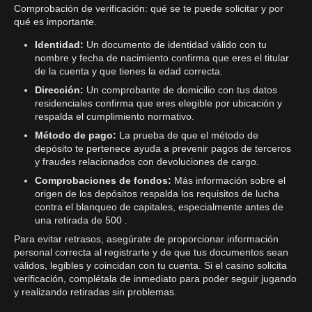
Comprobación de verificación: qué se te puede solicitar y por
qué es importante.
Identidad:
Un documento de identidad válido con tu
nombre y fecha de nacimiento confirma que eres el titular
de la cuenta y que tienes la edad correcta.
Dirección:
Un comprobante de domicilio con tus datos
residenciales confirma que eres elegible por ubicación y
respalda el cumplimiento normativo.
Método de pago:
La prueba de que el método de
depósito te pertenece ayuda a prevenir pagos de terceros
y fraudes relacionados con devoluciones de cargo.
Comprobaciones de fondos:
Más información sobre el
origen de los depósitos respalda los requisitos de lucha
contra el blanqueo de capitales, especialmente antes de
una retirada de 500 .
Para evitar retrasos, asegúrate de proporcionar información
personal correcta al registrarte y de que tus documentos sean
válidos, legibles y coincidan con tu cuenta. Si el casino solicita
verificación, complétala de inmediato para poder seguir jugando
y realizando retiradas sin problemas.