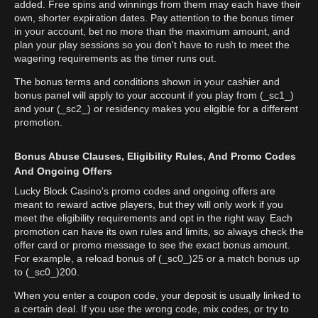
added. Free spins and winnings from them may each have their
own, shorter expiration dates. Pay attention to the bonus timer
in your account, bet no more than the maximum amount, and
plan your play sessions so you don't have to rush to meet the
wagering requirements as the timer runs out.
The bonus terms and conditions shown in your cashier and
bonus panel will apply to your account if you play from (_sc1_)
and your (_sc2_) or residency makes you eligible for a different
promotion.
Bonus Abuse Clauses, Eligibility Rules, And Promo Codes
And Ongoing Offers
Lucky Block Casino's promo codes and ongoing offers are
meant to reward active players, but they will only work if you
meet the eligibility requirements and opt in the right way. Each
promotion can have its own rules and limits, so always check the
offer card or promo message to see the exact bonus amount.
For example, a reload bonus of (_sc0_)25 or a match bonus up
to (_sc0_)200.
When you enter a coupon code, your deposit is usually linked to
a certain deal. If you use the wrong code, mix codes, or try to