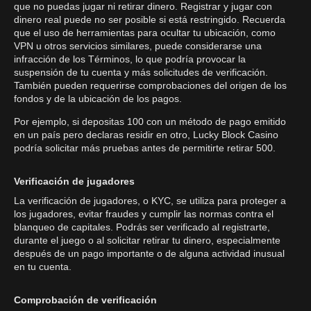
que no puedas jugar ni retirar dinero. Registrar y jugar con
dinero real puede no ser posible si está restringido. Recuerda
que el uso de herramientas para ocultar tu ubicación, como
VPN u otros servicios similares, puede considerarse una
infracción de los Términos, lo que podría provocar la
suspensión de tu cuenta y más solicitudes de verificación.
También pueden requerirse comprobaciones del origen de los
fondos y de la ubicación de los pagos.
Por ejemplo, si depositas 100 con un método de pago emitido
en un país pero declaras residir en otro, Lucky Block Casino
podría solicitar más pruebas antes de permitirte retirar 500.
Verificación de jugadores
La verificación de jugadores, o KYC, se utiliza para proteger a
los jugadores, evitar fraudes y cumplir las normas contra el
blanqueo de capitales. Podrás ser verificado al registrarte,
durante el juego o al solicitar retirar tu dinero, especialmente
después de un pago importante o de alguna actividad inusual
en tu cuenta.
Comprobación de verificación