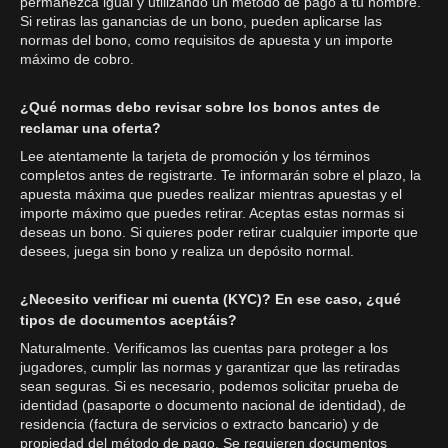
permanezca igual y utilizando un método de pago a tu nombre.
Si retiras las ganancias de un bono, pueden aplicarse las
normas del bono, como requisitos de apuesta y un importe
máximo de cobro.
¿Qué normas debo revisar sobre los bonos antes de
reclamar una oferta?
Lee atentamente la tarjeta de promoción y los términos
completos antes de registrarte. Te informarán sobre el plazo, la
apuesta máxima que puedes realizar mientras apuestas y el
importe máximo que puedes retirar. Aceptas estas normas si
deseas un bono. Si quieres poder retirar cualquier importe que
desees, juega sin bono y realiza un depósito normal.
¿Necesito verificar mi cuenta (KYC)? En ese caso, ¿qué
tipos de documentos aceptáis?
Naturalmente. Verificamos las cuentas para proteger a los
jugadores, cumplir las normas y garantizar que las retiradas
sean seguras. Si es necesario, podemos solicitar prueba de
identidad (pasaporte o documento nacional de identidad), de
residencia (factura de servicios o extracto bancario) y de
propiedad del método de pago. Se requieren documentos