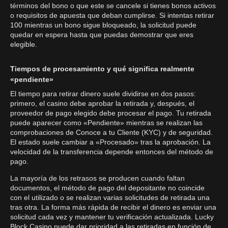
términos del bono o que este se cancele si tienes bonos activos
o requisitos de apuesta que deban cumplirse. Si intentas retirar
100 mientras un bono sigue bloqueado, la solicitud puede
quedar en espera hasta que puedas demostrar que eres
elegible.
Tiempos de procesamiento y qué significa realmente
«pendiente»
El tiempo para retirar dinero suele dividirse en dos pasos:
primero, el casino debe aprobar la retirada y, después, el
proveedor de pago elegido debe procesar el pago. Tu retirada
puede aparecer como «Pendiente» mientras se realizan las
comprobaciones de Conoce a tu Cliente (KYC) y de seguridad.
El estado suele cambiar a «Procesado» tras la aprobación. La
velocidad de la transferencia depende entonces del método de
pago.
La mayoría de los retrasos se producen cuando faltan
documentos, el método de pago del depositante no coincide
con el utilizado o se realizan varias solicitudes de retirada una
tras otra. La forma más rápida de recibir el dinero es enviar una
solicitud cada vez y mantener tu verificación actualizada. Lucky
Block Casino puede dar prioridad a las retiradas en función de