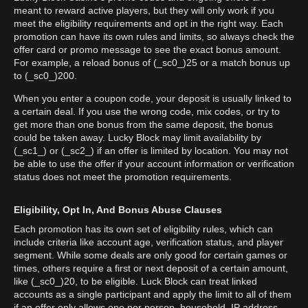
meant to reward active players, but they will only work if you
meet the eligibility requirements and opt in the right way. Each
promotion can have its own rules and limits, so always check the
offer card or promo message to see the exact bonus amount.
For example, a reload bonus of (_sc0_)25 or a match bonus up
to (_sc0_)200.
When you enter a coupon code, your deposit is usually linked to
a certain deal. If you use the wrong code, mix codes, or try to
get more than one bonus from the same deposit, the bonus
could be taken away. Lucky Block may limit availability by
(_sc1_) or (_sc2_) if an offer is limited by location. You may not
be able to use the offer if your account information or verification
status does not meet the promotion requirements.
Eligibility, Opt In, And Bonus Abuse Clauses
Each promotion has its own set of eligibility rules, which can
include criteria like account age, verification status, and player
segment. While some deals are only good for certain games or
times, others require a first or next deposit of a certain amount,
like (_sc0_)20, to be eligible. Luck Block can treat linked
accounts as a single participant and apply the limit to all of them
if an offer only allows one per person, household, IP address,