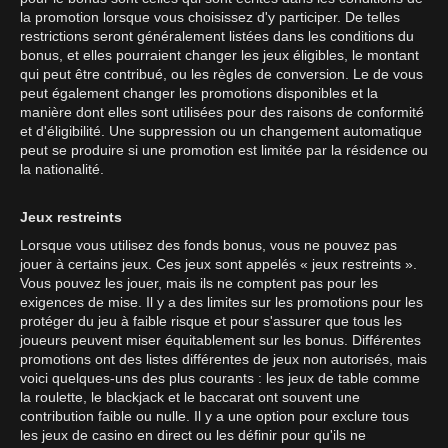
la promotion lorsque vous choisissez d'y participer. De telles
restrictions seront généralement listées dans les conditions du
bonus, et elles pourraient changer les jeux éligibles, le montant
qui peut être contribué, ou les règles de conversion. Le de vous
peut également changer les promotions disponibles et la
manière dont elles sont utilisées pour des raisons de conformité
et d'éligibilité. Une suppression ou un changement automatique
peut se produire si une promotion est limitée par la résidence ou
la nationalité.
Jeux restreints
Lorsque vous utilisez des fonds bonus, vous ne pouvez pas
jouer à certains jeux. Ces jeux sont appelés « jeux restreints ».
Vous pouvez les jouer, mais ils ne comptent pas pour les
exigences de mise. Il y a des limites sur les promotions pour les
protéger du jeu à faible risque et pour s'assurer que tous les
joueurs peuvent miser équitablement sur les bonus. Différentes
promotions ont des listes différentes de jeux non autorisés, mais
voici quelques-uns des plus courants : les jeux de table comme
la roulette, le blackjack et le baccarat ont souvent une
contribution faible ou nulle. Il y a une option pour exclure tous
les jeux de casino en direct ou les définir pour qu'ils ne