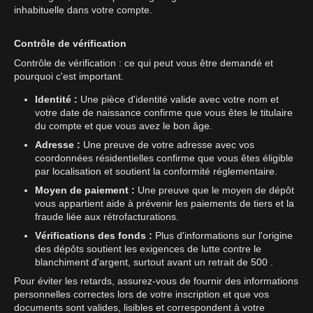
inhabituelle dans votre compte.
Contrôle de vérification
Contrôle de vérification : ce qui peut vous être demandé et
pourquoi c'est important.
Identité :
Une pièce d'identité valide avec votre nom et
votre date de naissance confirme que vous êtes le titulaire
du compte et que vous avez le bon âge.
Adresse :
Une preuve de votre adresse avec vos
coordonnées résidentielles confirme que vous êtes éligible
par localisation et soutient la conformité réglementaire.
Moyen de paiement :
Une preuve que le moyen de dépôt
vous appartient aide à prévenir les paiements de tiers et la
fraude liée aux rétrofacturations.
Vérifications des fonds :
Plus d'informations sur l'origine
des dépôts soutient les exigences de lutte contre le
blanchiment d'argent, surtout avant un retrait de 500 .
Pour éviter les retards, assurez-vous de fournir des informations
personnelles correctes lors de votre inscription et que vos
documents sont valides, lisibles et correspondent à votre