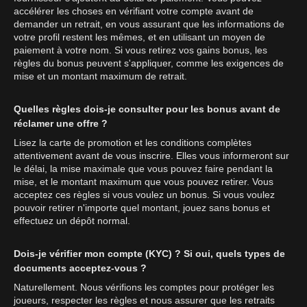
accélérer les choses en vérifiant votre compte avant de
demander un retrait, en vous assurant que les informations de
votre profil restent les mêmes, et en utilisant un moyen de
paiement à votre nom. Si vous retirez vos gains bonus, les
règles du bonus peuvent s'appliquer, comme les exigences de
mise et un montant maximum de retrait.
Quelles règles dois-je consulter pour les bonus avant de
réclamer une offre ?
Lisez la carte de promotion et les conditions complètes
attentivement avant de vous inscrire. Elles vous informeront sur
le délai, la mise maximale que vous pouvez faire pendant la
mise, et le montant maximum que vous pouvez retirer. Vous
acceptez ces règles si vous voulez un bonus. Si vous voulez
pouvoir retirer n'importe quel montant, jouez sans bonus et
effectuez un dépôt normal.
Dois-je vérifier mon compte (KYC) ? Si oui, quels types de
documents acceptez-vous ?
Naturellement. Nous vérifions les comptes pour protéger les
joueurs, respecter les règles et nous assurer que les retraits