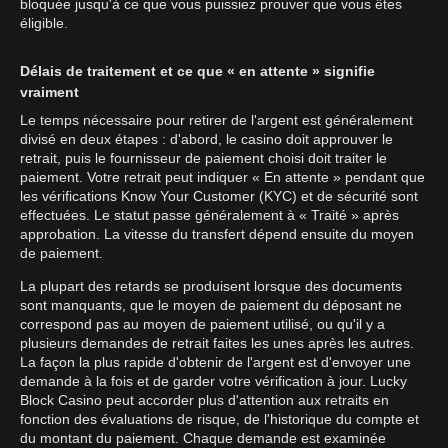
bloquée jusqu'à ce que vous puissiez prouver que vous êtes
éligible.
Délais de traitement et ce que « en attente » signifie
vraiment
Le temps nécessaire pour retirer de l'argent est généralement
divisé en deux étapes : d'abord, le casino doit approuver le
retrait, puis le fournisseur de paiement choisi doit traiter le
paiement. Votre retrait peut indiquer « En attente » pendant que
les vérifications Know Your Customer (KYC) et de sécurité sont
effectuées. Le statut passe généralement à « Traité » après
approbation. La vitesse du transfert dépend ensuite du moyen
de paiement.
La plupart des retards se produisent lorsque des documents
sont manquants, que le moyen de paiement du déposant ne
correspond pas au moyen de paiement utilisé, ou qu'il y a
plusieurs demandes de retrait faites les unes après les autres.
La façon la plus rapide d'obtenir de l'argent est d'envoyer une
demande à la fois et de garder votre vérification à jour. Lucky
Block Casino peut accorder plus d'attention aux retraits en
fonction des évaluations de risque, de l'historique du compte et
du montant du paiement. Chaque demande est examinée