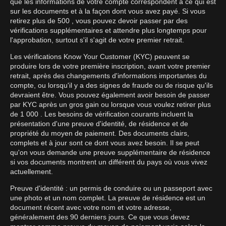
que les informations de votre compte correspondent à ce qui est
sur les documents et à la façon dont vous avez payé. Si vous
retirez plus de 500 , vous pouvez devoir passer par des
vérifications supplémentaires et attendre plus longtemps pour
l'approbation, surtout s'il s'agit de votre premier retrait.
Les vérifications Know Your Customer (KYC) peuvent se
produire lors de votre première inscription, avant votre premier
retrait, après des changements d'informations importantes du
compte, ou lorsqu'il y a des signes de fraude ou de risque qu'ils
devraient être. Vous pouvez également avoir besoin de passer
par KYC après un gros gain ou lorsque vous voulez retirer plus
de 1 000 . Les besoins de vérification courants incluent la
présentation d'une preuve d'identité, de résidence et de
propriété du moyen de paiement. Des documents clairs,
complets et à jour sont ce dont vous avez besoin. Il se peut
qu'on vous demande une preuve supplémentaire de résidence
si vos documents montrent un différent du pays où vous vivez
actuellement.
Preuve d'identité : un permis de conduire ou un passeport avec
une photo et un nom complet. La preuve de résidence est un
document récent avec votre nom et votre adresse,
généralement des 90 derniers jours. Ce que vous devez