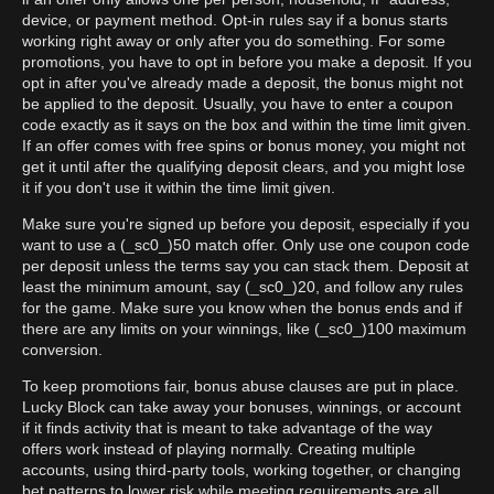
device, or payment method. Opt-in rules say if a bonus starts
working right away or only after you do something. For some
promotions, you have to opt in before you make a deposit. If you
opt in after you've already made a deposit, the bonus might not
be applied to the deposit. Usually, you have to enter a coupon
code exactly as it says on the box and within the time limit given.
If an offer comes with free spins or bonus money, you might not
get it until after the qualifying deposit clears, and you might lose
it if you don't use it within the time limit given.
Make sure you're signed up before you deposit, especially if you
want to use a (_sc0_)50 match offer. Only use one coupon code
per deposit unless the terms say you can stack them. Deposit at
least the minimum amount, say (_sc0_)20, and follow any rules
for the game. Make sure you know when the bonus ends and if
there are any limits on your winnings, like (_sc0_)100 maximum
conversion.
To keep promotions fair, bonus abuse clauses are put in place.
Lucky Block can take away your bonuses, winnings, or account
if it finds activity that is meant to take advantage of the way
offers work instead of playing normally. Creating multiple
accounts, using third-party tools, working together, or changing
bet patterns to lower risk while meeting requirements are all