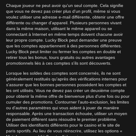
Chaque joueur ne peut avoir qu'un seul compte. Cela signifie
que vous ne devez pas créer plus d'un profil, même si vous
voulez utiliser une adresse e-mail différente, obtenir une offre
différente ou changer d'appareil. Plusieurs personnes vivant
dans la même maison, utilisant le même appareil ou se
connectant à Internet en même temps doivent chacune avoir
leur propre compte. Lucky Block peut demander une preuve
que les comptes appartiennent à des personnes différentes.
Lucky Block peut limiter ou fermer les comptes en double et
retirer tous les bonus, tours gratuits ou autres avantages
promotionnels liés à ces comptes s'ils sont découverts.
Lorsque les soldes des comptes sont concernés, ils ne sont
généralement restitués qu'après des vérifications internes pour
s'assurer que les bonnes personnes possèdent les comptes et
les ont utilisés. Vous ne devez pas créer un deuxième compte
pour obtenir la même offre de bienvenue plus d'une fois ou pour
cumuler des promotions. Contourner l'auto-exclusion, les limites
ou d'autres paramètres qui vous aident à jouer de manière
responsable. Après une transaction échouée, utiliser un moyen
de paiement différent sans résoudre le premier problème.
Utiliser des identifiants différents pour le casino et le site de
paris sportifs. Au lieu de vous réinscrire, utilisez les options «