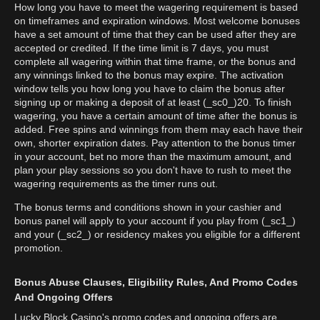
How long you have to meet the wagering requirement is based
on timeframes and expiration windows. Most welcome bonuses
have a set amount of time that they can be used after they are
accepted or credited. If the time limit is 7 days, you must
complete all wagering within that time frame, or the bonus and
any winnings linked to the bonus may expire. The activation
window tells you how long you have to claim the bonus after
signing up or making a deposit of at least (_sc0_)20. To finish
wagering, you have a certain amount of time after the bonus is
added. Free spins and winnings from them may each have their
own, shorter expiration dates. Pay attention to the bonus timer
in your account, bet no more than the maximum amount, and
plan your play sessions so you don't have to rush to meet the
wagering requirements as the timer runs out.
The bonus terms and conditions shown in your cashier and
bonus panel will apply to your account if you play from (_sc1_)
and your (_sc2_) or residency makes you eligible for a different
promotion.
Bonus Abuse Clauses, Eligibility Rules, And Promo Codes
And Ongoing Offers
Lucky Block Casino's promo codes and ongoing offers are